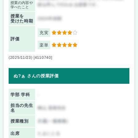
授業の内容や
師を呼んで行われる授業です。
学べたこと
授業を
2024年前期
受けた時期
充実
4
評価
楽単
5
(2025/11/23) [4110740]
ぬ?ぁ さんの授業評価
学部 学科
-
担当の先生
崎山 直樹先生
名
授業種別
共通(一般教養)
出席
たまにとる