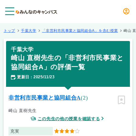
メニュー
トップ
千葉大学
「非営利市民事業と協同組合A」を含む授業
崎山 
千葉大学
崎山 直樹先生の「非営利市民事業と
協同組合A」の評価一覧
更新日
2025/11/23
：
非営利市民事業と協同組合A
(2)
ピン留
崎山 直樹先生
この先生の他の授業を確認する
充実
4