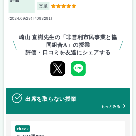
評価
楽単
5
(2024/09/29) [4093291]
崎山 直樹先生の「非営利市民事業と協
同組合A」の授業
評価・口コミを友達にシェアする
出席を取らない授業
もっとみる
check
ch