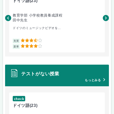
ドイツ語
(23)
原
教育学部 小学校教員養成課程
法
田中先生
内
ドイツのミュージックビデオを...
過
3.5
充実
充
4
楽単
楽
テストがない授業
もっとみる
check
ch
ドイツ語
(23)
原