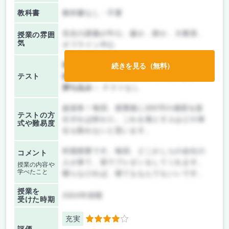
教科書
教科書なし・不要
先生の講義が中心、厳か、静か、大教室、
授業の雰囲
気
オフライン中心
前期/中間：
テスト・レポート両方なし
続きを見る（無料）
テスト
後期/期末：
テスト・レポート両方なし
持ち込み：
テストなし
超楽単！毎回、授業後に200字の感想を提
テストの方
出すれば終わり。これを落とす人はどの単
式や難易度
位も取れないと思います。
対面授業です。毎回、どこかしらの会社の
コメント
人が来て、前でプレゼンをしてくれます。
授業の内容や
学べたこと
喋らなければ、寝てもなんでもいいです。
授業を
2024年前期
受けた時期
充実
4