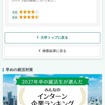
スペイン語の基礎について学ぶ...
オ
4
充実
充
4.5
楽単
楽
大学トップに戻る
検索結果に戻る
早めの就活対策