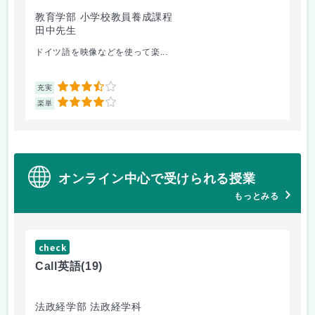
教育学部 小学校教員養成課程
法
田中先生
内
ドイツ語を映像などを使って楽...
自
3.5
充実
充
4
楽単
楽
オンライン中心で受けられる授業
もっとみる
check
ch
Call英語
(19)
ゲー
法政経学部 法政経学科
法