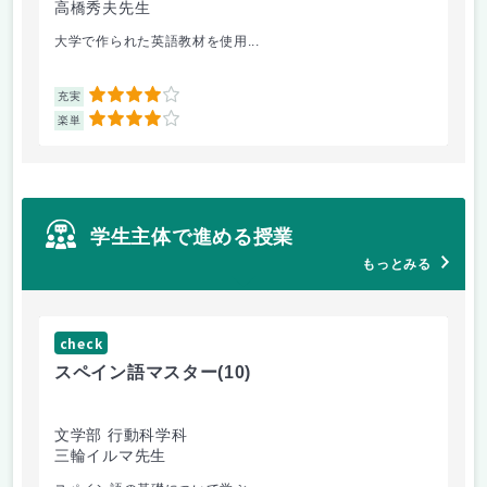
高橋秀夫先生
小
大学で作られた英語教材を使用...
2回
4
充実
充
4
楽単
楽
学生主体で進める授業
もっとみる
check
ch
スペイン語マスター
(10)
小
文学部 行動科学科
教
三輪イルマ先生
鈴