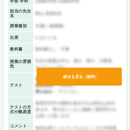
学部 学科
法政経学部 法政経学科
担当の先生
崎山 直樹先生
名
授業種別
共通(一般教養)
出席
たまにとる
教科書
教科書なし・不要
先生の講義が中心、厳か、静か、大教室、
授業の雰囲
気
オフライン中心
続きを見る（無料）
前期/中間：
テスト・レポート両方なし
テスト
後期/期末：
授業無し
持ち込み：
テストなし
毎回200字の感想を提出すれば単位は必ず
テストの方
来ます。秀がほしいなら最後に質問等すれ
式や難易度
ば良いと思います。
コメント
毎回企業だったりいろんなところが外部講