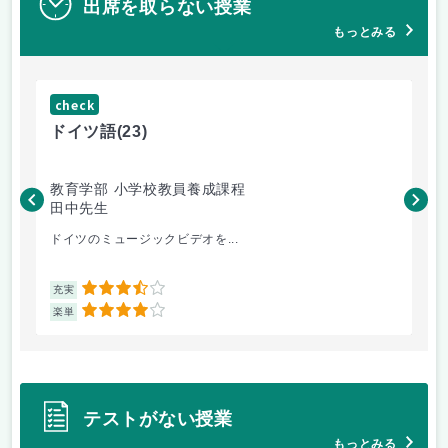
出席を取らない授業
もっとみる
check
ch
ドイツ語
(23)
原
教育学部 小学校教員養成課程
法
田中先生
内
ドイツのミュージックビデオを...
過
3.5
充実
充
4
楽単
楽
テストがない授業
もっとみる