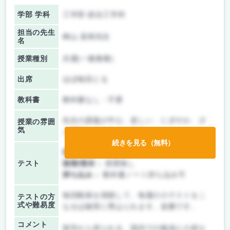
学部 学科
工学部 総合工学科
担当の先生
崎山 直樹先生
名
授業種別
共通(一般教養)
出席
ほぼ毎回とる
教科書
教科書なし・不要
先生の講義が中心、楽しい、にぎやか、少
授業の雰囲
気
人数制、オンライン中心
続きを見る（無料）
前期/中間：
テストのみ
テスト
後期/期末：
授業無し
持ち込み：
教科書ノート持ち込み可
毎回動画を視聴して、毎週の小テストをこ
テストの方
式や難易度
なせば確実に秀はとれます。楽勝です。
コメント
留学から得られる、国内での勉強との差な