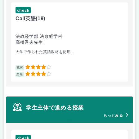
check
ch
Call英語
(19)
ゲー
法政経学部 法政経学科
法
高橋秀夫先生
小
大学で作られた英語教材を使用...
2回
4
充実
充
4
楽単
楽
学生主体で進める授業
もっとみる
check
ch