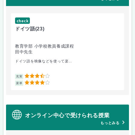
check
ch
ドイツ語
(23)
原
教育学部 小学校教員養成課程
法
田中先生
内
ドイツ語を映像などを使って楽...
自
3.5
充実
充
4
楽単
楽
オンライン中心で受けられる授業
もっとみる