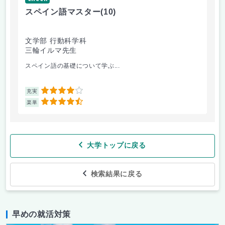
スペイン語マスター
(10)
小
文学部 行動科学科
教
三輪イルマ先生
鈴
スペイン語の基礎について学ぶ...
オ
4
充実
充
4.5
楽単
楽
大学トップに戻る
検索結果に戻る
早めの就活対策