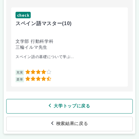
check
ch
スペイン語マスター
(10)
小
文学部 行動科学科
教
三輪イルマ先生
鈴
スペイン語の基礎について学ぶ...
オ
4
充実
充
4.5
楽単
楽
大学トップに戻る
検索結果に戻る