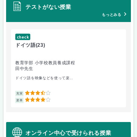
テストがない授業
もっとみる
check
ch
ドイツ語
(23)
原
教育学部 小学校教員養成課程
法
田中先生
内
ドイツ語を映像などを使って楽...
自
3.5
充実
充
4
楽単
楽
オンライン中心で受けられる授業