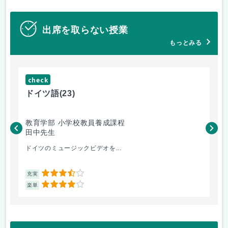
出席を取らない授業
もっとみる
check
ch
ドイツ語
(23)
原
教育学部 小学校教員養成課程
法
田中先生
内
ドイツのミュージックビデオを...
過
3.5
充実
充
4
楽単
楽