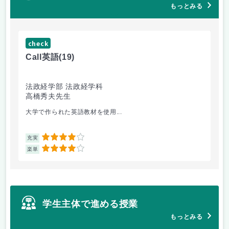
もっとみる
check
ch
Call英語
(19)
ゲー
法政経学部 法政経学科
法
高橋秀夫先生
小
大学で作られた英語教材を使用...
2回
4
充実
充
4
楽単
楽
学生主体で進める授業
もっとみる