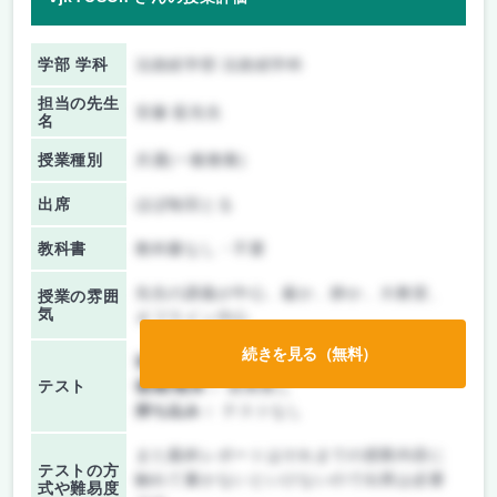
学部 学科
法政経学部 法政経学科
担当の先生
安藤 藍先生
名
授業種別
共通(一般教養)
出席
ほぼ毎回とる
教科書
教科書なし・不要
先生の講義が中心、厳か、静か、大教室、
授業の雰囲
気
オフライン中心
続きを見る（無料）
前期/中間：
レポートのみ
テスト
後期/期末：
授業無し
持ち込み：
テストなし
また最終レポートはそれまでの授業内容に
テストの方
触れて書かないといけないので出席は必要
式や難易度