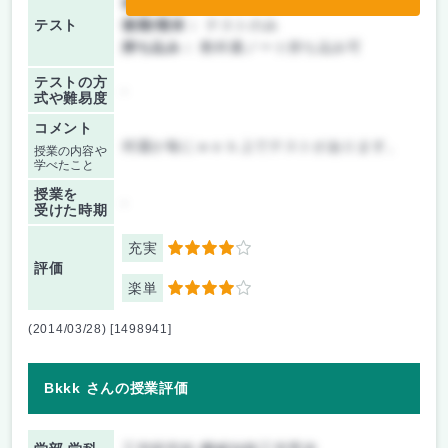
前期/中間：
テストのみ
テスト
後期/期末：
テストのみ
持ち込み：
教科書ノート持ち込み可
テストの方
-
式や難易度
コメント
何週か毎にｗｅｂ上でテストがあります。
授業の内容や
学べたこと
授業を
-
受けた時期
充実
4
評価
楽単
4
(2014/03/28) [1498941]
Bkkk さんの授業評価