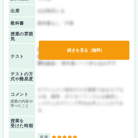
出席
ほぼ毎回とる
教科書
教科書なし・不要
授業の雰囲
気
前期/中間：
テスト・レポート両方なし
続きを見る（無料）
テスト
後期/期末：
テストのみ
持ち込み：
教科書ノート持ち込み不可
テストの方
-
式や難易度
オブジェクト指向の３大要素であるカプセ
コメント
ル化，継承，ポリモーフィズムを修得し，
授業の内容や
システムモデリング手法を学ぶことができ
学べたこと
る．
授業を
-
受けた時期
充実