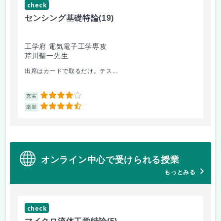
check
ch
センシング基礎特論
(19)
イ
工学府 電気電子工学専攻
工
芹川聖一先生
池
出席はカードで取るだけ。テス...
ネ
4
充実
充
4.5
楽単
楽
オンライン中心で受けられる授業
もっとみる
check