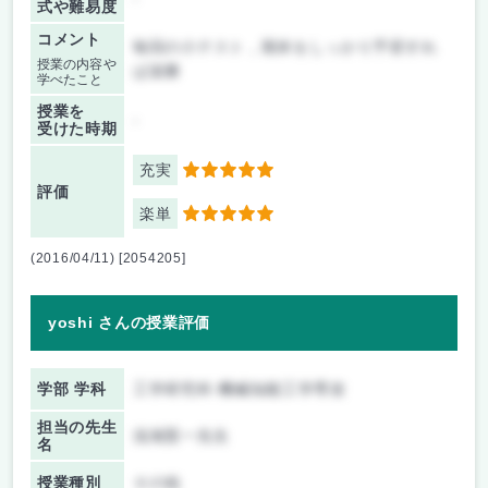
式や難易度
コメント
毎回の小テスト，期末をしっかり予習すれ
授業の内容や
ば楽勝
学べたこと
授業を
-
受けた時期
充実
5
評価
楽単
5
(2016/04/11) [2054205]
yoshi さんの授業評価
学部 学科
工学研究科 機械知能工学専攻
担当の先生
浅海賢一先生
名
授業種別
その他