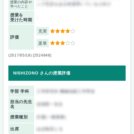
授業の内容や
ング言語をある程度用いている人向け
学べたこと
授業を
-
受けた時期
充実
4
評価
楽単
3
(2017/05/18) [2524848]
NISHIZONO さんの授業評価
学部 学科
工学研究科 機械知能工学専攻
担当の先生
浅海賢一先生
名
授業種別
共通(一般教養)
出席
ほぼ毎回とる