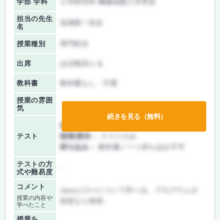
学部 学科
工学研究科 機械知能工学専攻
担当の先生
浅海賢一先生
名
授業種別
専門科目
出席
ほぼ毎回とる
教科書
教科書なし・不要
授業の雰囲
気
続きを見る（無料）
前期/中間：
テスト・レポート両方なし
テスト
後期/期末：
テストのみ
持ち込み：
教科書ノート持ち込み不可
テストの方
-
式や難易度
コメント
JavaとC++について学べる。プログラムが
授業の内容や
得意なら簡単。
学べたこと
授業を