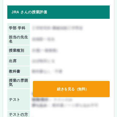
JRA さんの授業評価
学部 学科
工学研究科 機械知能工学専攻
担当の先生
浅海賢一先生
名
授業種別
共通(一般教養)
出席
ほぼ毎回とる
教科書
教科書なし・不要
授業の雰囲
気
続きを見る（無料）
前期/中間：
テストのみ
テスト
後期/期末：
テストのみ
持ち込み：
教科書ノート持ち込み不可
テストの方
-