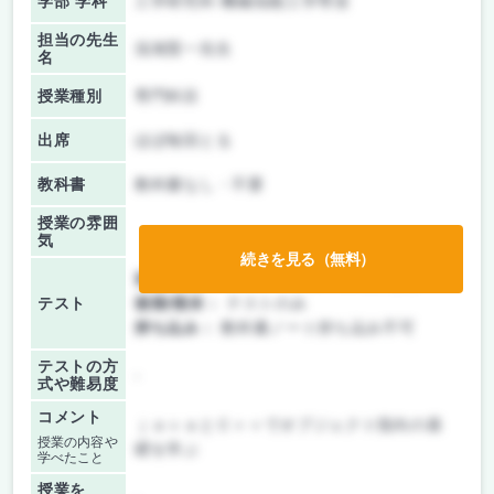
学部 学科
工学研究科 機械知能工学専攻
担当の先生
浅海賢一先生
名
授業種別
専門科目
出席
ほぼ毎回とる
教科書
教科書なし・不要
授業の雰囲
気
続きを見る（無料）
前期/中間：
テスト・レポート両方なし
テスト
後期/期末：
テストのみ
持ち込み：
教科書ノート持ち込み不可
テストの方
-
式や難易度
コメント
ｊａｖａとＣ＋＋でオブジェクト指向の基
授業の内容や
礎を学ぶ
学べたこと
授業を