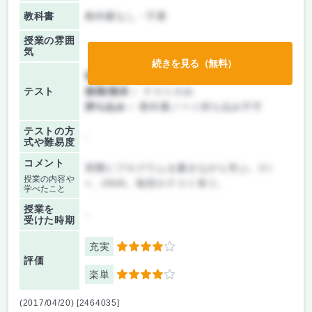
教科書
教科書なし・不要
授業の雰囲
気
続きを見る（無料）
前期/中間：
テストのみ
テスト
後期/期末：
テストのみ
持ち込み：
教科書ノート持ち込み不可
テストの方
-
式や難易度
コメント
実際にプログラムを書きながら学ぶ。C+
授業の内容や
+、JAVA。毎回小テスト有り。
学べたこと
授業を
-
受けた時期
充実
4
評価
楽単
4
(2017/04/20) [2464035]