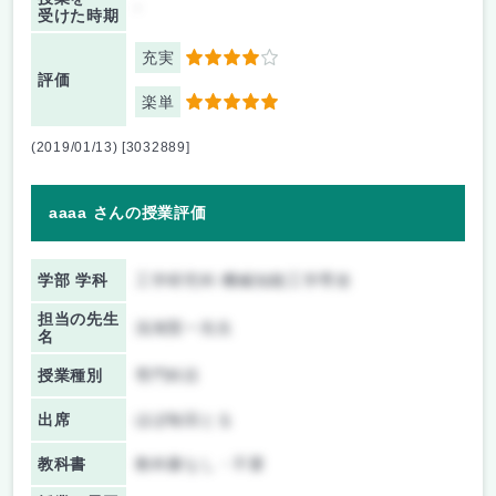
-
受けた時期
充実
4
評価
楽単
5
(2019/01/13) [3032889]
aaaa さんの授業評価
学部 学科
工学研究科 機械知能工学専攻
担当の先生
浅海賢一先生
名
授業種別
専門科目
出席
ほぼ毎回とる
教科書
教科書なし・不要