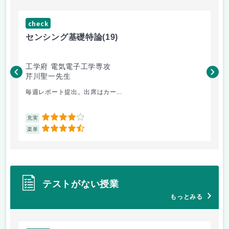
check
ch
センシング基礎特論
(19)
イ
工学府 電気電子工学専攻
工
芹川聖一先生
池
毎週レポート提出。出席はカー...
イ
4
充実
充
4.5
楽単
楽
テストがない授業
もっとみる