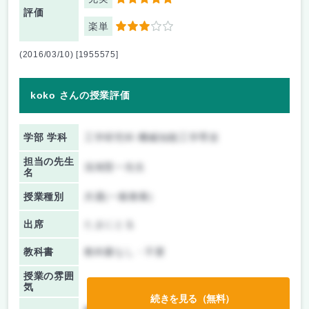
5
評価
楽単
3
(2016/03/10) [1955575]
koko さんの授業評価
学部 学科
工学研究科 機械知能工学専攻
担当の先生
浅海賢一先生
名
授業種別
共通(一般教養)
出席
たまにとる
教科書
教科書なし・不要
授業の雰囲
気
続きを見る（無料）