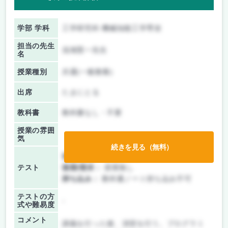
学部 学科
工学研究科 機械知能工学専攻
担当の先生
浅海賢一先生
名
授業種別
共通(一般教養)
出席
たまにとる
教科書
教科書なし・不要
授業の雰囲
気
続きを見る（無料）
前期/中間：
テストのみ
テスト
後期/期末：
授業無し
持ち込み：
教科書ノート持ち込み不可
テストの方
-
式や難易度
コメント
講義を行った後、演習を行う。プログラミ