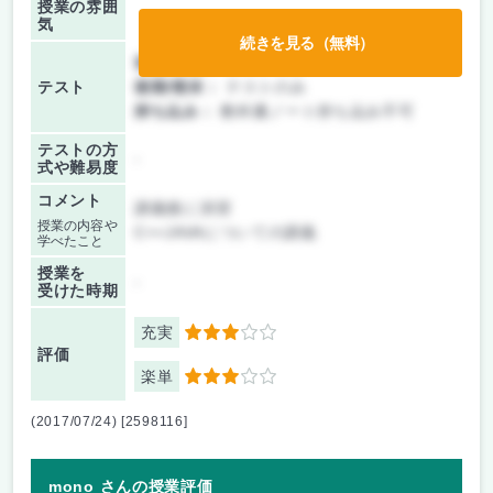
授業の雰囲
気
続きを見る（無料）
前期/中間：
テストのみ
テスト
後期/期末：
テストのみ
持ち込み：
教科書ノート持ち込み不可
テストの方
-
式や難易度
コメント
講義後に演習
授業の内容や
C++JAVAについての講義
学べたこと
授業を
-
受けた時期
充実
3
評価
楽単
3
(2017/07/24) [2598116]
mono さんの授業評価