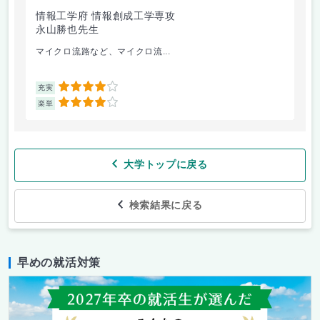
情報工学府 情報創成工学専攻
情
永山勝也先生
荒
マイクロ流路など、マイクロ流...
金
4
充実
充
4
楽単
楽
大学トップに戻る
検索結果に戻る
早めの就活対策