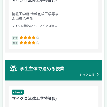
マイクロ流体工学特論
(5)
情報工学府 情報創成工学専攻
永山勝也先生
マイクロ流路など、マイクロ流...
4
充実
4
楽単
学生主体で進める授業
もっとみる
check
ch
マイクロ流体工学特論
(5)
金