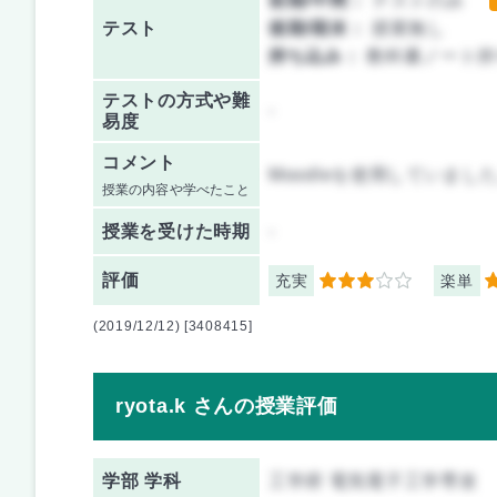
前期/中間：
テストのみ
テスト
後期/期末：
授業無し
持ち込み：
教科書ノート持
テストの方式や難
-
易度
コメント
Moodleを使用していま
授業の内容や学べたこと
授業を
受けた時期
-
評価
充実
楽単
3
5
(2019/12/12) [3408415]
ryota.k さんの授業評価
学部 学科
工学府 電気電子工学専攻