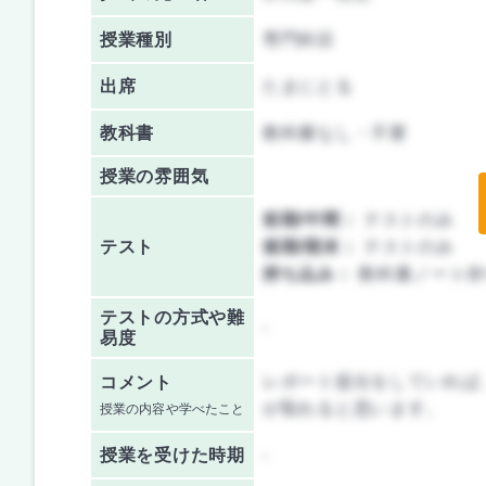
授業種別
専門科目
出席
たまにとる
教科書
教科書なし・不要
授業の雰囲気
前期/中間：
テストのみ
テスト
後期/期末：
テストのみ
持ち込み：
教科書ノート持
テストの方式や難
-
易度
レポート提出をしていれば
コメント
が取れると思います。
授業の内容や学べたこと
授業を
受けた時期
-