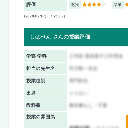
評価
充実
楽単
4
5
(2020/02/17) [3452387]
しばぺん さんの授業評価
学部 学科
工学府 電気電子工学専攻
担当の先生名
芹川聖一先生
授業種別
専門科目
出席
とらない
教科書
教科書なし・不要
授業の雰囲気