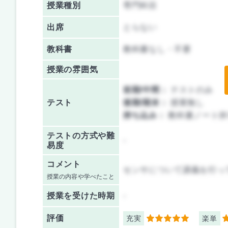
授業種別
専門科目
出席
とらない
教科書
教科書なし・不要
授業の雰囲気
前期/中間：
テストのみ
テスト
後期/期末：
授業無し
持ち込み：
教科書ノート持
テストの方式や難
-
易度
コメント
センサについて講義を行っ
授業の内容や学べたこと
授業を
受けた時期
-
評価
充実
楽単
5
5