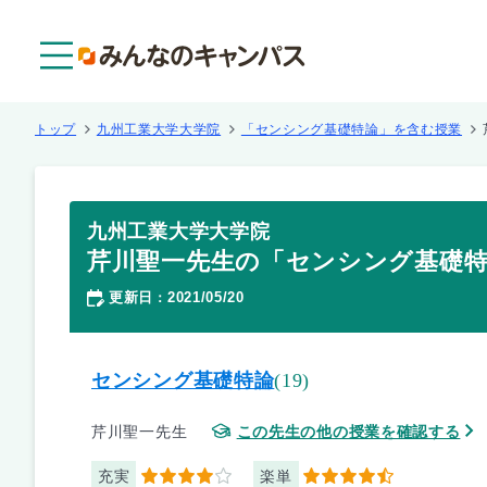
メニュー
トップ
九州工業大学大学院
「センシング基礎特論」を含む授業
九州工業大学大学院
芹川聖一先生の「センシング基礎
更新日
2021/05/20
：
センシング基礎特論
(19)
芹川聖一先生
この先生の他の授業を確認する
充実
楽単
4
4.5