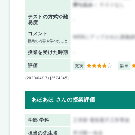
持ち込み：
テストなし
テストの方式や難
-
易度
コメント
WEBにアップされた講義
授業の内容や学べたこと
授業を
受けた時期
-
評価
充実
楽単
4
5
(2020/04/17) [3574345]
あほあほ さんの授業評価
学部 学科
工学府 電気電子工学専攻
担当の先生名
芹川聖一先生