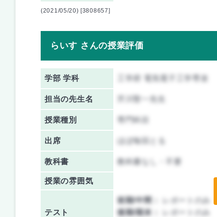
(2021/05/20) [3808657]
らいす さんの授業評価
学部 学科
工学府 電気電子工学専攻
担当の先生名
芹川聖一先生
授業種別
専門科目
出席
ほぼ毎回とる
教科書
教科書なし・不要
授業の雰囲気
前期/中間：
レポートのみ
テスト
後期/期末：
レポートのみ