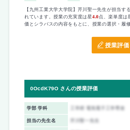
【九州工業大学大学院】芹川聖一先生が担当す
れています。授業の充実度は星
4.0
点、楽単度は
価とシラバスの内容をもとに、授業の選択・履
授業評価
0OcdK79O さんの授業評価
学部 学科
工学府 電気電子工学専攻
担当の先生名
芹川聖一先生