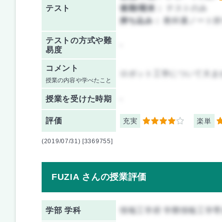
テスト
後期/期末：
テストのみ
持ち込み：
教科書ノート持
テストの方式や難
-
易度
コメント
ロボット工学について大ま
授業の内容や学べたこと
授業を
受けた時期
-
評価
充実
楽単
4
4
(2019/07/31) [3369755]
FUZIA さんの授業評価
学部 学科
情報工学府 学際情報工学専