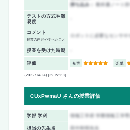
持ち込み：
教科書ノート持
テストの方式や難
-
易度
コメント
ロボットに必要なセンサや
授業の内容や学べたこと
授業を
受けた時期
-
評価
充実
楽単
5
5
(2022/04/14) [3905568]
CUxPwmaU さんの授業評価
学部 学科
情報工学府 学際情報工学専
担当の先生名
田中和明先生