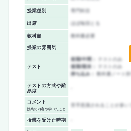
授業種別
専門科目
出席
ほぼ毎回とる
教科書
教科書必要
授業の雰囲気
前期/中間：
テストのみ
テスト
後期/期末：
テストのみ
持ち込み：
教科書ノート持
テストの方式や難
-
易度
コメント
苦手意識されることが多い
授業の内容や学べたこと
授業を
受けた時期
-