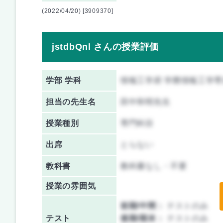
(2022/04/20) [3909370]
jstdbQnl さんの授業評価
学部 学科
情報工学府 学際情報工学専
担当の先生名
田中和明先生
授業種別
専門科目
出席
とらない
教科書
教科書なし・不要
授業の雰囲気
前期/中間：
テストのみ
テスト
後期/期末：
テストのみ