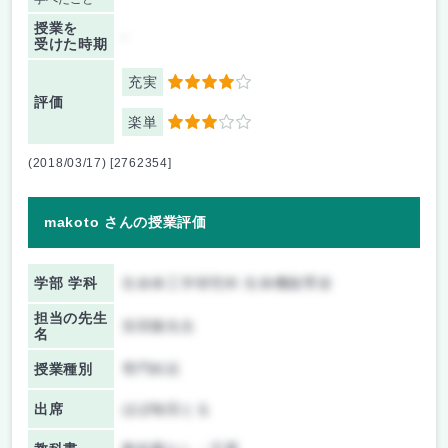
授業を
-
受けた時期
充実
4
評価
楽単
3
(2018/03/17) [2762354]
makoto さんの授業評価
学部 学科
生命体工学研究科 生体機能専攻
担当の先生
安田隆先生
名
授業種別
専門科目
出席
ほぼ毎回とる