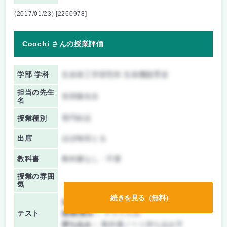
(2017/01/23) [2260978]
Coochi さんの授業評価
学部 学科
生命体工学研究科 生体機能専攻
担当の先生
安田隆先生
名
授業種別
専門科目
出席
ほぼ毎回とる
教科書
教科書なし・不要
授業の雰囲
気
続きを見る（無料）
前期/中間：
テスト・レポート両方なし
テスト
後期/期末：
テストのみ
持ち込み：
教科書ノート持ち込み可