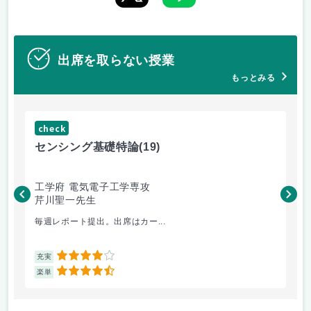
出席を取らない授業
もっとみる
check
ch
センシング基礎特論
(19)
イ
工学府 電気電子工学専攻
工
芹川聖一先生
池
毎週レポート提出。出席はカー...
イ
4
充実
充
4.5
楽単
楽