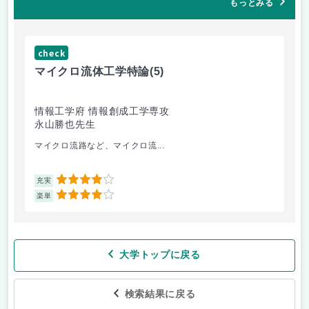
もっとみる
check
ch
マイクロ流体工学特論
(5)
金
情報工学府 情報創成工学専攻
情
永山勝也先生
荒
マイクロ流路など、マイクロ流...
金
4
充実
充
4
楽単
楽
大学トップに戻る
検索結果に戻る