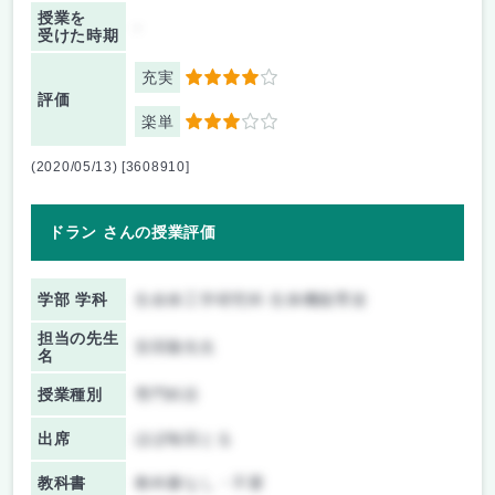
授業を
-
受けた時期
充実
4
評価
楽単
3
(2020/05/13) [3608910]
ドラン さんの授業評価
学部 学科
生命体工学研究科 生体機能専攻
担当の先生
安田隆先生
名
授業種別
専門科目
出席
ほぼ毎回とる
教科書
教科書なし・不要