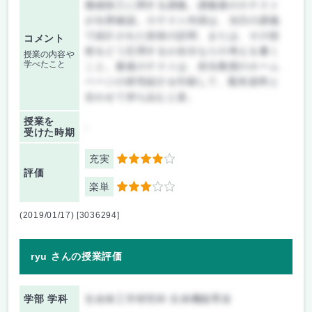
微細加工に関する講義。講義後の小テスト
が出席確認。小テスト内容は、当日の講義
で紹介された技術の説明、または、その技
コメント
術をどう応用するか自分なりの考えを書く
授業の内容や
学べたこと
こと。最後のテストは、担当教授のホーム
ページの研究紹介を印刷して、配布資料と
合わせて持ち込むと楽。
授業を
-
受けた時期
充実
4
評価
楽単
3
(2019/01/17) [3036294]
ryu さんの授業評価
学部 学科
生命体工学研究科 生体機能専攻