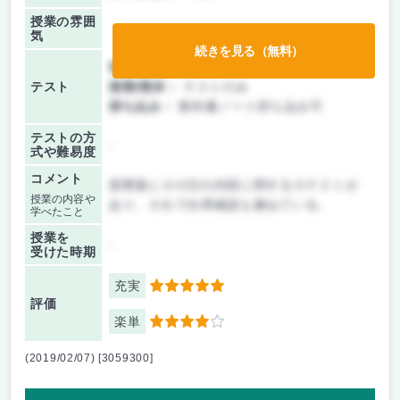
授業の雰囲
気
続きを見る（無料）
前期/中間：
テストのみ
テスト
後期/期末：
テストのみ
持ち込み：
教科書ノート持ち込み可
テストの方
-
式や難易度
コメント
授業後にその日の内容に関する小テストが
授業の内容や
あり、それで出席確認も兼ねている。
学べたこと
授業を
-
受けた時期
充実
5
評価
楽単
4
(2019/02/07) [3059300]