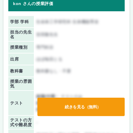
kon さんの授業評価
学部 学科
生命体工学研究科 生体機能専攻
担当の先生
安田隆先生
名
授業種別
専門科目
出席
ほぼ毎回とる
教科書
教科書なし・不要
授業の雰囲
気
前期/中間：
テストのみ
テスト
後期/期末：
テストのみ
続きを見る（無料）
持ち込み：
教科書ノート持ち込み可
テストの方
-
式や難易度