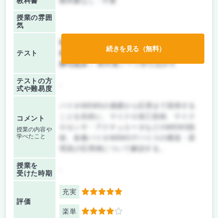
教科書
教科書なし・不要
授業の雰囲
気
前期/中間：
テスト・レポート両方なし
続きを見る（無料）
テスト
後期/期末：
テストのみ
持ち込み：
教科書ノート持ち込み可
テストの方
-
式や難易度
バイオMEMSの基礎から応用まで習得する
ことを目的に、マイクロ加工技術、マイク
コメント
ロセンサ・アクチュエータなどのMEMS技
授業の内容や
学べたこと
術、各種バイオMEMSデバイスの構造・原
理及び応用例について解説する。
授業を
-
受けた時期
充実
5
評価
楽単
4