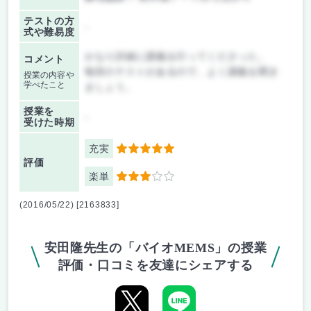
テストの方
-
式や難易度
かなり詳細に講義を行ってくださった。
コメント
毎回小テストがあるので、よく講義を聞き
授業の内容や
学べたこと
ましょう。
授業を
-
受けた時期
充実
5
評価
楽単
3
(2016/05/22) [2163833]
安田隆先生の「バイオMEMS」の授業
評価・口コミを友達にシェアする