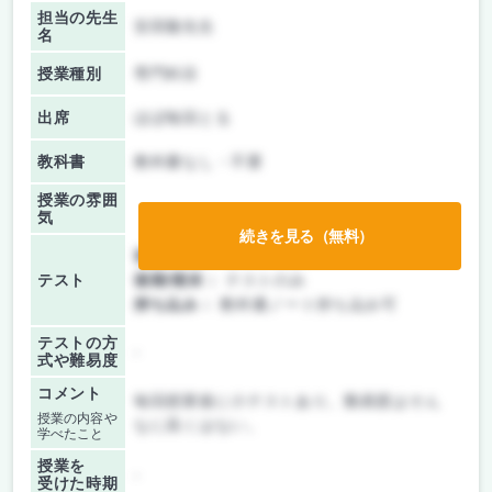
担当の先生
安田隆先生
名
授業種別
専門科目
出席
ほぼ毎回とる
教科書
教科書なし・不要
授業の雰囲
気
続きを見る（無料）
前期/中間：
テストのみ
テスト
後期/期末：
テストのみ
持ち込み：
教科書ノート持ち込み可
テストの方
-
式や難易度
コメント
毎回授業後に小テストあり。難易度はそん
授業の内容や
なに高くはない。
学べたこと
授業を
-
受けた時期