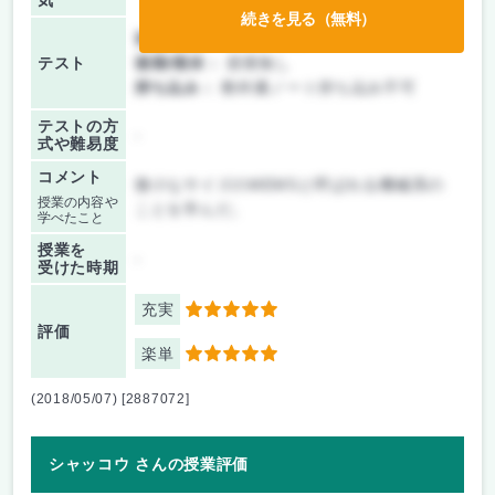
気
続きを見る（無料）
前期/中間：
テストのみ
テスト
後期/期末：
授業無し
持ち込み：
教科書ノート持ち込み不可
テストの方
-
式や難易度
コメント
微小なサイズのMEMSと呼ばれる機械系の
授業の内容や
ことを学んだ。
学べたこと
授業を
-
受けた時期
充実
5
評価
楽単
5
(2018/05/07) [2887072]
シャッコウ さんの授業評価