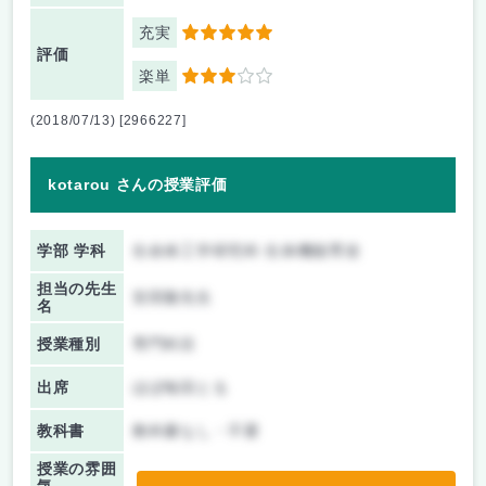
充実
5
評価
楽単
3
(2018/07/13) [2966227]
kotarou さんの授業評価
学部 学科
生命体工学研究科 生体機能専攻
担当の先生
安田隆先生
名
授業種別
専門科目
出席
ほぼ毎回とる
教科書
教科書なし・不要
授業の雰囲