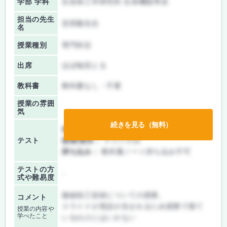
学部 学科
生命体工学研究科 生体機能専攻
担当の先生
安田隆先生
名
授業種別
専門科目
出席
ほぼ毎回とる
教科書
教科書なし・不要
授業の雰囲
気
続きを見る（無料）
前期/中間：
テストのみ
テスト
後期/期末：
テストのみ
持ち込み：
教科書ノート持ち込み不可
テストの方
-
式や難易度
微細加工技術についての授業。
コメント
スライドが英語が含まれるため授業で寝て
授業の内容や
学べたこと
いるわけにはいかない