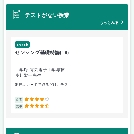
テストがない授業
もっとみる
check
ch
センシング基礎特論
(19)
イ
工学府 電気電子工学専攻
工
芹川聖一先生
池
出席はカードで取るだけ。テス...
ネ
4
充実
充
4.5
楽単
楽