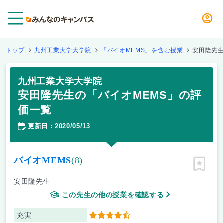
メニュー
トップ
九州工業大学大学院
「バイオMEMS」を含む授業
安田隆先生
九州工業大学大学院
安田隆先生の「バイオMEMS」の評
価一覧
更新日
2020/05/13
：
バイオMEMS
(8)
ピン留
安田隆先生
この先生の他の授業を確認する
充実
4.5