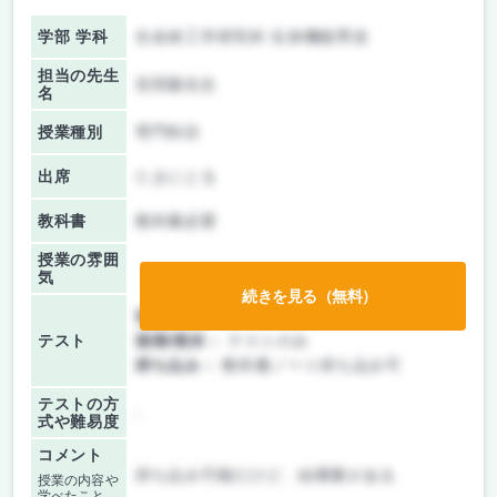
学部 学科
生命体工学研究科 生体機能専攻
担当の先生
安田隆先生
名
授業種別
専門科目
出席
たまにとる
教科書
教科書必要
授業の雰囲
気
続きを見る（無料）
前期/中間：
テストのみ
テスト
後期/期末：
テストのみ
持ち込み：
教科書ノート持ち込み可
テストの方
-
式や難易度
コメント
持ち込み可能だけど、結構量がある
授業の内容や
学べたこと