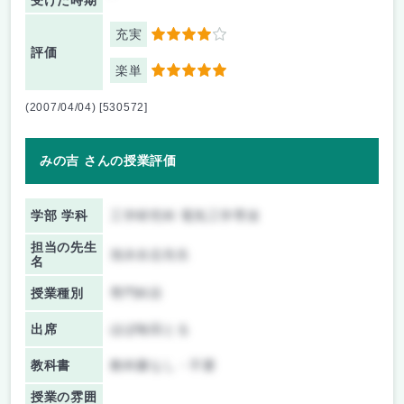
受けた時期
充実
4
評価
楽単
5
(2007/04/04) [530572]
みの吉 さんの授業評価
学部 学科
工学研究科 電気工学専攻
担当の先生
池永全志先生
名
授業種別
専門科目
出席
ほぼ毎回とる
教科書
教科書なし・不要
授業の雰囲