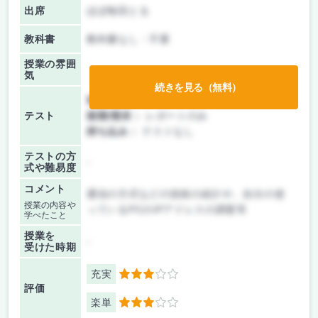
出席
ほぼ毎回とる
教科書
教科書なし・不要
授業の雰囲
気
続きを見る（無料）
前期/中間：
レポートのみ
テスト
後期/期末：
レポートのみ
持ち込み：
テストなし
テストの方
-
式や難易度
コメント
通信の方式などの技術の紹介や、自分の使
授業の内容や
っているPCのIPアドレスの調査等
学べたこと
授業を
-
受けた時期
充実
3
評価
楽単
3