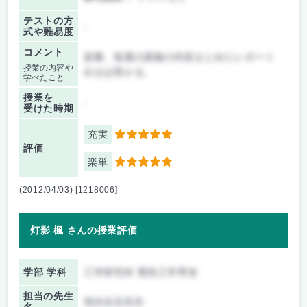
テストの方
-
式や難易度
コメント
楽勝。毎週の講義の内容まとめたレポート
授業の内容や
出せば受かる。
学べたこと
授業を
-
受けた時期
充実
5
評価
楽単
5
(2012/04/03) [1218006]
灯影 楓 さんの授業評価
学部 学科
工学研究科 電気工学専攻
担当の先生
池永全志先生