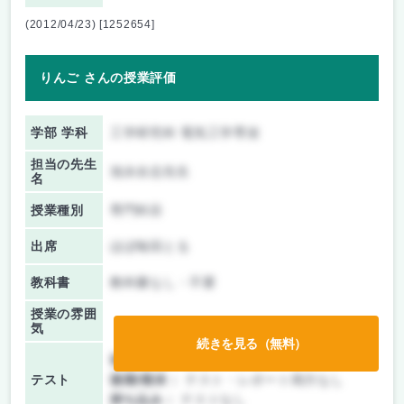
(2012/04/23) [1252654]
りんご さんの授業評価
学部 学科
工学研究科 電気工学専攻
担当の先生
池永全志先生
名
授業種別
専門科目
出席
ほぼ毎回とる
教科書
教科書なし・不要
授業の雰囲
気
続きを見る（無料）
前期/中間：
レポートのみ
テスト
後期/期末：
テスト・レポート両方なし
持ち込み：
テストなし