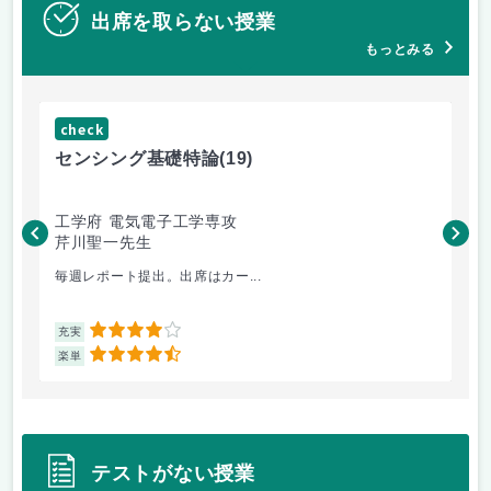
出席を取らない授業
もっとみる
check
ch
センシング基礎特論
(19)
イ
工学府 電気電子工学専攻
工
芹川聖一先生
池
毎週レポート提出。出席はカー...
イ
4
充実
充
4.5
楽単
楽
テストがない授業