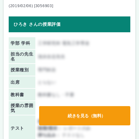
(2019/02/06) [3056903]
ひろき さんの授業評価
学部 学科
工学研究科 電気工学専攻
担当の先生
池永全志先生
名
授業種別
専門科目
出席
とらない
教科書
教科書なし・不要
授業の雰囲
気
続きを見る（無料）
前期/中間：
レポートのみ
テスト
後期/期末：
レポートのみ
持ち込み：
テストなし