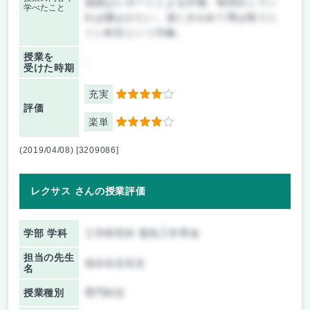
成績はレポートによる評価。毎回出してい
学べたこと
れば優はかたい。逆にきわめて秀は取りに
くい科目という印象。
授業を
-
受けた時期
充実
4
評価
楽単
4
(2019/04/08) [3209086]
レクサス さんの授業評価
学部 学科
工学研究科 電気工学専攻
担当の先生
池永全志先生
名
授業種別
専門科目