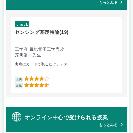
もっとみる
check
ch
センシング基礎特論
(19)
イ
工学府 電気電子工学専攻
工
芹川聖一先生
池
出席はカードで取るだけ。テス...
ネ
4
充実
充
4.5
楽単
楽
オンライン中心で受けられる授業
もっとみる