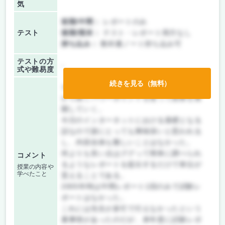
気
前期/中間：
レポートのみ
テスト
後期/期末：
テスト・レポート両方なし
持ち込み：
教科書ノート持ち込み可
テストの方
-
式や難易度
続きを見る（無料）
ネットワークにおける基礎となる授業を分
かり易くパワーポイントを使って授業を展
開していく。
今日のインターネットにおける基礎となる
話なので誰にとっても興味深いと思われる
し、内容自体も難しいことはなかった。
何よりも良い点はググって簡単に調べられ
コメント
るようなレポートを提出するだけで単位が
授業の内容や
学べたこと
貰えることである。
2005年時は中間レポート1回のみで試験レ
ポートはなかった。
これには先生が多忙で行えなかったという
裏事情があったのだが、来年度に試験レポ