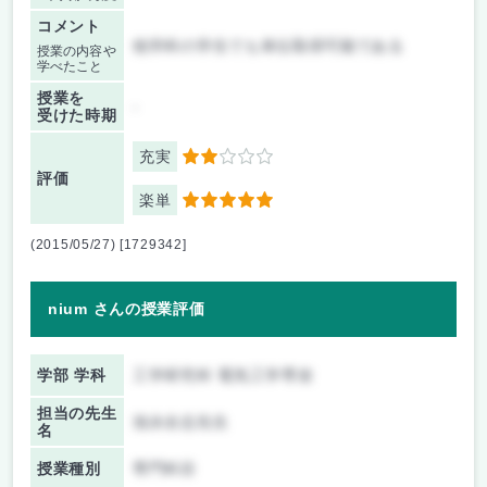
コメント
他学科の学生でも単位取得可能である
授業の内容や
学べたこと
授業を
-
受けた時期
充実
2
評価
楽単
5
(2015/05/27) [1729342]
nium さんの授業評価
学部 学科
工学研究科 電気工学専攻
担当の先生
池永全志先生
名
授業種別
専門科目