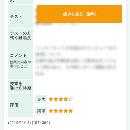
気
前期/中間：
レポートのみ
続きを見る（無料）
テスト
後期/期末：
レポートのみ
持ち込み：
テストなし
テストの方
-
式や難易度
インターネットの仕組みやコンピュータの
原理について。
コメント
企業や他大学教授を招いて講演を行っても
授業の内容や
学べたこと
らう時があり、その時レポート課題が出さ
れる。
授業を
-
受けた時期
充実
4
評価
楽単
5
(2016/01/12) [1874369]