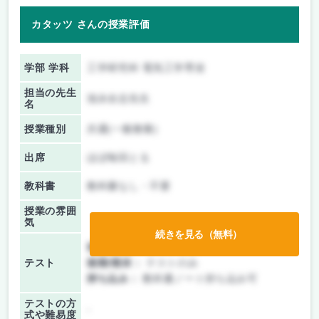
カタッツ さんの授業評価
学部 学科
工学研究科 電気工学専攻
担当の先生
池永全志先生
名
授業種別
共通(一般教養)
出席
ほぼ毎回とる
教科書
教科書なし・不要
授業の雰囲
気
続きを見る（無料）
前期/中間：
テストのみ
テスト
後期/期末：
テストのみ
持ち込み：
教科書ノート持ち込み可
テストの方
-
式や難易度