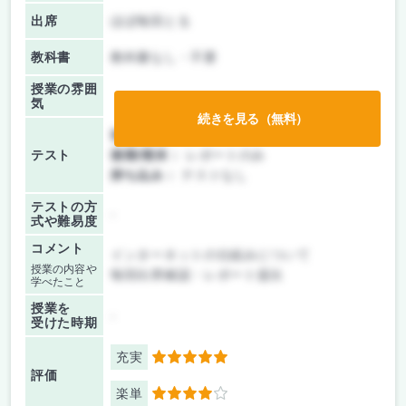
出席
ほぼ毎回とる
教科書
教科書なし・不要
授業の雰囲
気
続きを見る（無料）
前期/中間：
レポートのみ
テスト
後期/期末：
レポートのみ
持ち込み：
テストなし
テストの方
-
式や難易度
コメント
インターネットの仕組みについて
授業の内容や
毎回出席確認・レポート提出
学べたこと
授業を
-
受けた時期
充実
5
評価
楽単
4