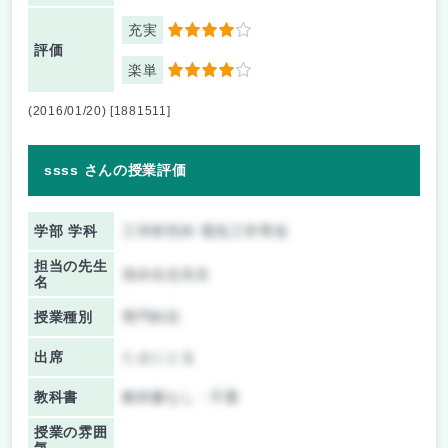
充実
4
評価
楽単
4
(2016/01/20) [1881511]
ssss さんの授業評価
学部 学科
工学研究科 電気工学専攻
担当の先生
池永全志先生
名
授業種別
専門科目
出席
たまにとる
教科書
教科書なし・不要
授業の雰囲