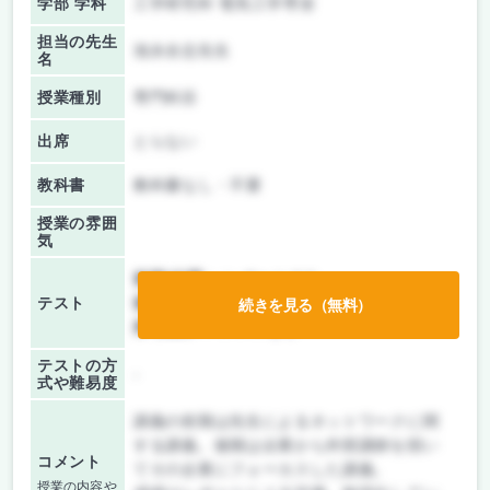
学部 学科
工学研究科 電気工学専攻
担当の先生
池永全志先生
名
授業種別
専門科目
出席
とらない
教科書
教科書なし・不要
授業の雰囲
気
前期/中間：
レポートのみ
テスト
後期/期末：
レポートのみ
続きを見る（無料）
持ち込み：
テストなし
テストの方
-
式や難易度
講義の前期は先生によるネットワークに関
する講義。後期は企業から外部講師を招い
コメント
てその企業にフォーカスした講義。
授業の内容や