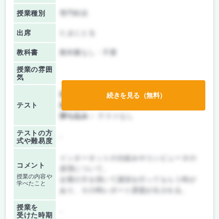
授業種別
専門科目
出席
たまにとる
教科書
教科書なし・不要
授業の雰囲
気
前期/中間：
レポートのみ
続きを見る（無料）
テスト
後期/期末：
レポートのみ
持ち込み：
テストなし
テストの方
-
式や難易度
インターネットの仕組みやコンピュータの
コメント
原理について。
授業の内容や
企業の方を招いて講演を行ってもらう時が
学べたこと
あり、その時レポート課題が出される。
授業を
-
受けた時期