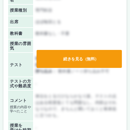
名
授業種別
専門科目
出席
ほぼ毎回とる
教科書
教科書なし・不要
授業の雰囲
気
前期/中間：
テスト・レポート両方なし
続きを見る（無料）
テスト
後期/期末：
テストのみ
持ち込み：
教科書ノート持ち込み不可
テストの方
-
式や難易度
単位をとるだけならかなり楽。テストの点
コメント
はある程度低くても問題なし。内容はそれ
授業の内容や
なりなので、きちんと聞いておくと将来役
学べたこと
に立つかも。
授業を
-