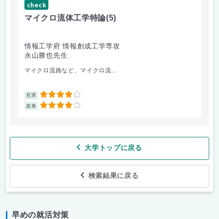
check
ch
マイクロ流体工学特論
(5)
金
情報工学府 情報創成工学専攻
情
永山勝也先生
荒
マイクロ流路など、マイクロ流...
金
4
充実
充
4
楽単
楽
大学トップに戻る
検索結果に戻る
早めの就活対策