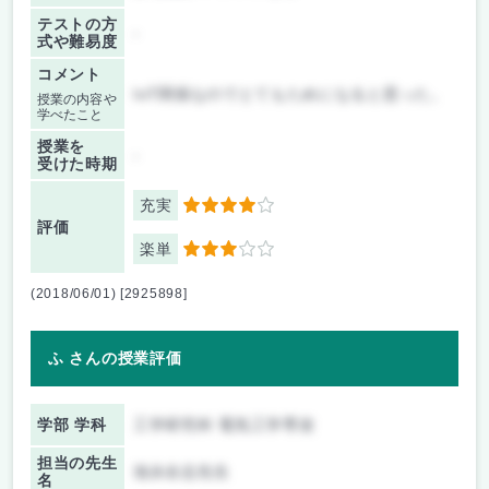
テストの方
-
式や難易度
コメント
IoT関係なのでとてもためになると思った。
授業の内容や
学べたこと
授業を
-
受けた時期
充実
4
評価
楽単
3
(2018/06/01) [2925898]
ふ さんの授業評価
学部 学科
工学研究科 電気工学専攻
担当の先生
池永全志先生
名