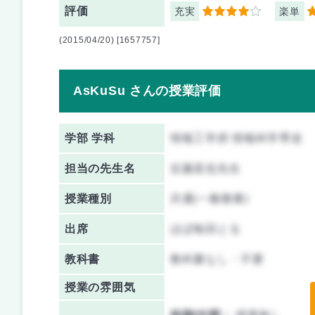
評価
充実
楽単
4
4
(2015/04/20) [1657757]
AsKuSu さんの授業評価
学部 学科
情報工学府 情報科学専攻
担当の先生名
近藤直也先生
授業種別
共通(一般教養)
出席
ほぼ毎回とる
教科書
教科書なし・不要
授業の雰囲気