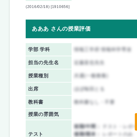
(2016/02/18) [1910656]
あああ さんの授業評価
学部 学科
情報工学府 情報科学専攻
担当の先生名
近藤直也先生
授業種別
共通(一般教養)
出席
ほぼ毎回とる
教科書
教科書なし・不要
授業の雰囲気
前期/中間：
テスト・レポ
テスト
後期/期末：
レポートのみ