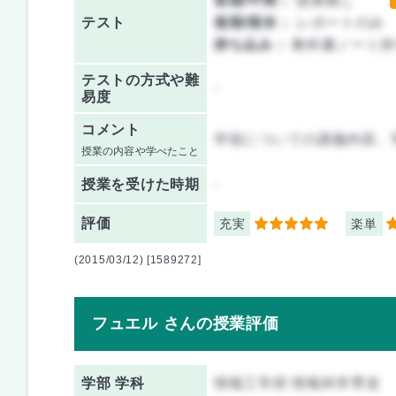
前期/中間：
授業無し
テスト
後期/期末：
レポートのみ
持ち込み：
教科書ノート持
テストの方式や難
-
易度
コメント
学祖についての講義内容。
授業の内容や学べたこと
授業を
受けた時期
-
評価
充実
楽単
5
4
(2015/03/12) [1589272]
フュエル さんの授業評価
学部 学科
情報工学府 情報科学専攻