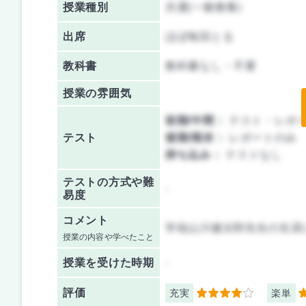
授業種別
共通(一般教養)
出席
ほぼ毎回とる
教科書
教科書なし・不要
授業の雰囲気
前期/中間：
テスト・レポ
テスト
後期/期末：
レポートのみ
持ち込み：
テストなし
テストの方式や難
-
易度
コメント
学祖山川健次郎先生の生涯
授業の内容や学べたこと
授業を
受けた時期
-
評価
充実
楽単
4
5