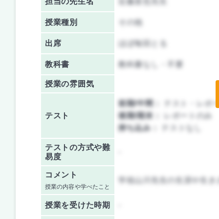
担当の先生名
近藤直也先生
授業種別
その他
出席
ほぼ毎回とる
教科書
教科書なし・不要
授業の雰囲気
前期/中間：
テスト・レポ
テスト
後期/期末：
レポートのみ
持ち込み：
テストなし
テストの方式や難
-
易度
コメント
学祖山川先生の生涯や生き
授業の内容や学べたこと
授業を
受けた時期
-