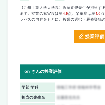
【九州工業大学大学院】近藤直也先生が担当す
ます。授業の充実度は星
4.0
点、楽単度は星
4.0
点
ラバスの内容をもとに、授業の選択・履修登録
授業評価
on さんの授業評価
学部 学科
情報工学府 情報科学専攻
担当の先生名
近藤直也先生