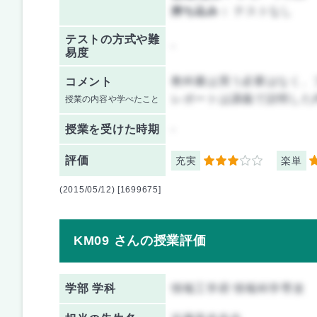
持ち込み：
テストなし
テストの方式や難
-
易度
教科書は買う必要はなく、
コメント
レポートは講義で説明した
授業の内容や学べたこと
授業を
受けた時期
-
評価
充実
楽単
3
5
(2015/05/12) [1699675]
KM09 さんの授業評価
学部 学科
情報工学府 情報科学専攻