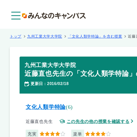
メニュー
トップ
九州工業大学大学院
「文化人類学特論」を含む授業
近藤
九州工業大学大学院
近藤直也先生の「文化人類学特論」
更新日
2016/02/18
：
文化人類学特論
(6)
近藤直也先生
この先生の他の授業を確認する
充実
楽単
4
4