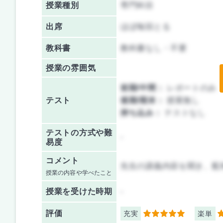
授業種別
専門科目
出席
ほぼ毎回とる
教科書
教科書なし・不要
授業の雰囲気
前期/中間：
レポートのみ
テスト
後期/期末：
授業無し
持ち込み：
テストなし
テストの方式や難
-
易度
コメント
先生の講義内容を聞き、配
授業の内容や学べたこと
授業を
受けた時期
-
評価
充実
楽単
5
5