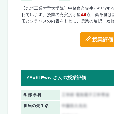
【九州工業大学大学院】中藤良久先生が担当す
れています。授業の充実度は星
4.0
点、楽単度は
価とシラバスの内容をもとに、授業の選択・履
授業評価
YAuKfEww さんの授業評価
学部 学科
工学府 電気電子工学専攻
担当の先生名
中藤良久先生