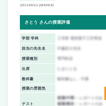
(2021/09/11) [3840918]
さとう さんの授業評価
学部 学科
工学府 電気電子工学専攻
担当の先生名
中藤良久先生
授業種別
専門科目
出席
たまにとる
教科書
教科書なし・不要
授業の雰囲気
前期/中間：
レポートのみ
テスト
後期/期末：
レポートのみ