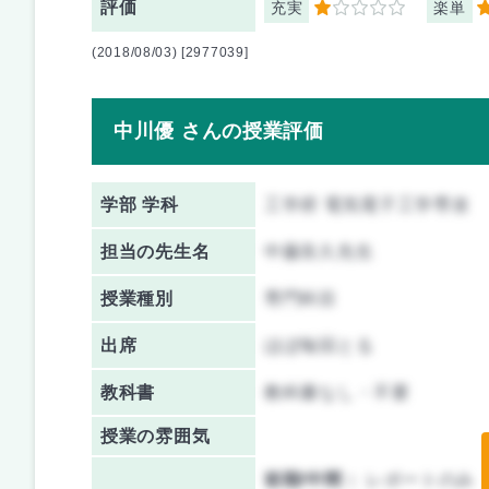
評価
充実
楽単
1
1
(2018/08/03) [2977039]
中川優 さんの授業評価
学部 学科
工学府 電気電子工学専攻
担当の先生名
中藤良久先生
授業種別
専門科目
出席
ほぼ毎回とる
教科書
教科書なし・不要
授業の雰囲気
前期/中間：
レポートのみ