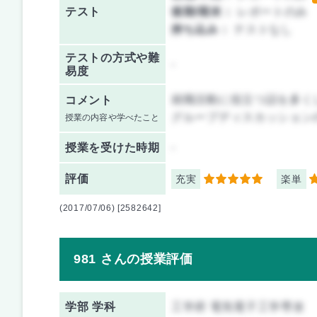
テスト
後期/期末：
レポートのみ
持ち込み：
テストなし
テストの方式や難
-
易度
就職活動に役立つ話を多く
コメント
グループディスカッション
授業の内容や学べたこと
授業を
受けた時期
-
評価
充実
楽単
5
5
(2017/07/06) [2582642]
981 さんの授業評価
学部 学科
工学府 電気電子工学専攻