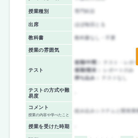
授業種別
専門科目
出席
ほぼ毎回とる
教科書
教科書なし・不要
授業の雰囲気
前期/中間：
テスト・レポ
テスト
後期/期末：
レポートのみ
持ち込み：
テストなし
テストの方式や難
-
易度
コメント
組み込みシステムと開発業
授業の内容や学べたこと
授業を
受けた時期
-