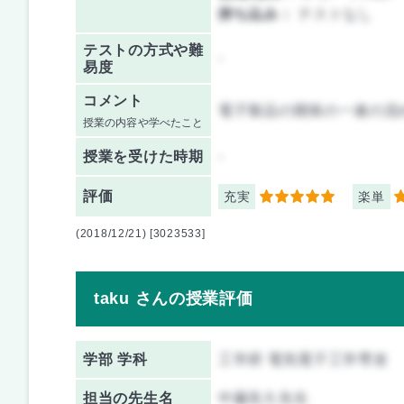
持ち込み：
テストなし
テストの方式や難
-
易度
コメント
電子製品の開発の一連の流
授業の内容や学べたこと
授業を
受けた時期
-
評価
充実
楽単
5
4
(2018/12/21) [3023533]
taku さんの授業評価
学部 学科
工学府 電気電子工学専攻
担当の先生名
中藤良久先生