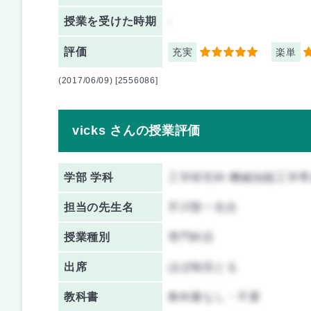
授業を
受けた時期
-
評価
充実
楽単
5
3
(2017/06/09) [2556086]
vicks さんの授業評価
学部 学科
工学研究科 機械知能工学専
担当の先生名
芹川聖一先生
授業種別
専門科目
出席
ほぼ毎回とる
教科書
教科書なし・不要