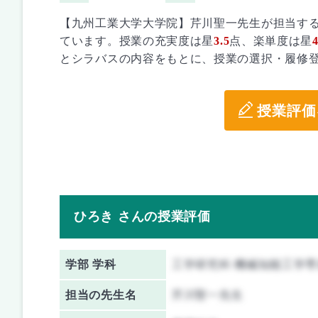
【九州工業大学大学院】芹川聖一先生が担当す
ています。授業の充実度は星
3.5
点、楽単度は星
4
とシラバスの内容をもとに、授業の選択・履修
授業評価
ひろき さんの授業評価
学部 学科
工学研究科 機械知能工学専
担当の先生名
芹川聖一先生