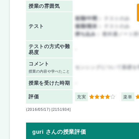
授業の雰囲気
前期/中間：
テストのみ
テスト
後期/期末：
テストのみ
持ち込み：
教科書ノート持
テストの方式や難
-
易度
コメント
センシングについて基礎を
授業の内容や学べたこと
授業を
受けた時期
-
評価
充実
楽単
4
3
(2016/05/17) [2151934]
guri さんの授業評価