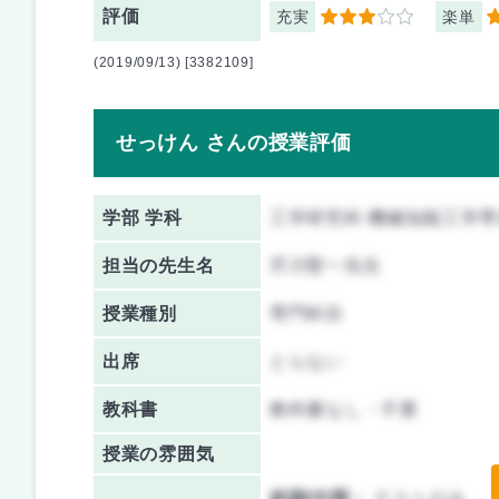
評価
充実
楽単
3
5
(2019/09/13) [3382109]
せっけん さんの授業評価
学部 学科
工学研究科 機械知能工学専
担当の先生名
芹川聖一先生
授業種別
専門科目
出席
とらない
教科書
教科書なし・不要
授業の雰囲気
前期/中間：
テストのみ