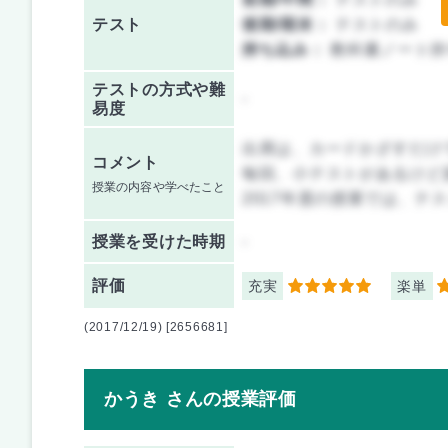
テスト
後期/期末：
テストのみ
持ち込み：
教科書ノート持
テストの方式や難
-
易度
出席は、カードかざすだけ
コメント
毎回、小テストがあるけど
授業の内容や学べたこと
2017年度の授業では、テ
授業を
受けた時期
-
評価
充実
楽単
5
5
(2017/12/19) [2656681]
かうき さんの授業評価