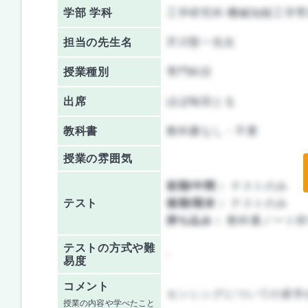
学部 学科
工学研究科 機械知能工学専
担当の先生名
芹川聖一先生
授業種別
専門科目
出席
ほぼ毎回とる
教科書
教科書なし・不要
授業の雰囲気
前期/中間：
テストのみ
テスト
後期/期末：
テストのみ
持ち込み：
教科書ノート持
テストの方式や難
-
易度
コメント
センシングについての座学
授業の内容や学べたこと