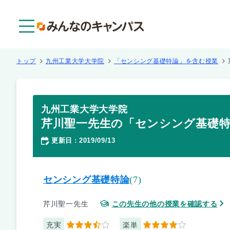
メニュー
トップ
九州工業大学大学院
「センシング基礎特論」を含む授業
九州工業大学大学院
芹川聖一先生の「センシング基礎
更新日
2019/09/13
：
センシング基礎特論
(7)
芹川聖一先生
この先生の他の授業を確認する
充実
楽単
3.5
4