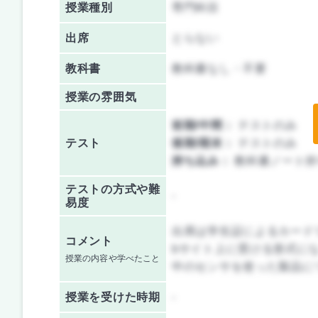
授業種別
専門科目
出席
とらない
教科書
教科書なし・不要
授業の雰囲気
前期/中間：
テストのみ
テスト
後期/期末：
テストのみ
持ち込み：
教科書ノート持
テストの方式や難
-
易度
出席は学生証によるカード
コメント
bサイト上に受ける形式に
授業の内容や学べたこと
中のセンサを使った製品に
授業を
受けた時期
-