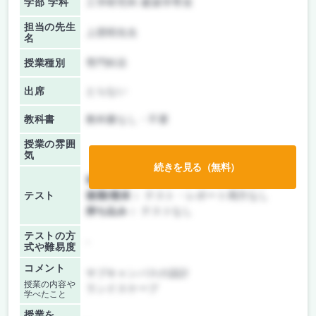
学部 学科
工学研究科 建築学専攻
担当の先生
上西明先生
名
授業種別
専門科目
出席
とらない
教科書
教科書なし・不要
授業の雰囲
気
続きを見る（無料）
前期/中間：
テスト・レポート両方なし
テスト
後期/期末：
テスト・レポート両方なし
持ち込み：
テストなし
テストの方
-
式や難易度
コメント
サブキャンパスの設計
授業の内容や
ランドスケープ
学べたこと
授業を