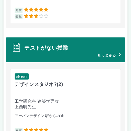
5
充実
充
3
楽単
楽
テストがない授業
もっとみる
check
ch
デザインスタジオ?
(2)
工
工学研究科 建築学専攻
工
上西明先生
山
アーバンデザイン 駅からの通...
電
充実
充