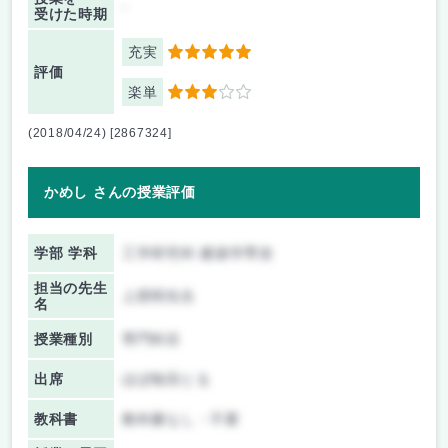
-
受けた時期
充実
5
評価
楽単
3
(2018/04/24) [2867324]
かめし さんの授業評価
学部 学科
工学研究科 建築学専攻
担当の先生
上西明先生
名
授業種別
専門科目
出席
ほぼ毎回とる
教科書
教科書なし・不要