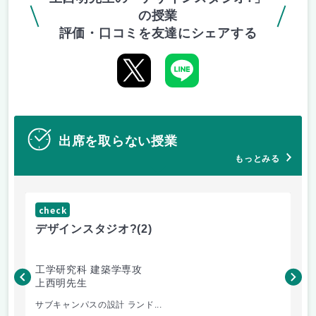
の授業
評価・口コミを友達にシェアする
出席を取らない授業
もっとみる
check
ch
デザインスタジオ?
(2)
高
工学研究科 建築学専攻
工
上西明先生
こ
サブキャンパスの設計 ランド...
先