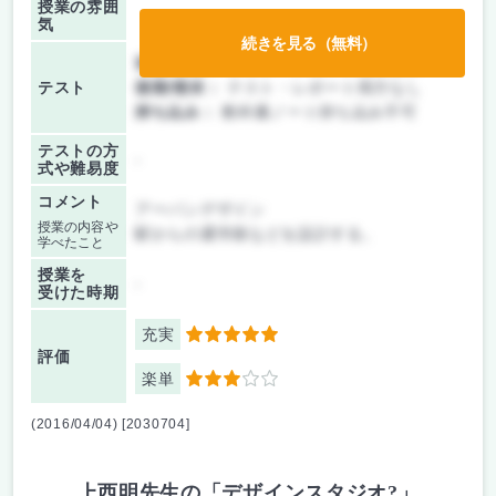
授業の雰囲
気
続きを見る（無料）
前期/中間：
テスト・レポート両方なし
テスト
後期/期末：
テスト・レポート両方なし
持ち込み：
教科書ノート持ち込み不可
テストの方
-
式や難易度
コメント
アーバンデザイン
授業の内容や
駅からの通学路などを設計する。
学べたこと
授業を
-
受けた時期
充実
5
評価
楽単
3
(2016/04/04) [2030704]
上西明先生の「デザインスタジオ?」