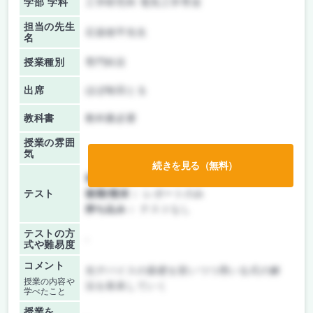
学部 学科
工学研究科 電気工学専攻
担当の先生
石坂雄平先生
名
授業種別
専門科目
出席
ほぼ毎回とる
教科書
教科書必要
授業の雰囲
気
続きを見る（無料）
前期/中間：
レポートのみ
テスト
後期/期末：
レポートのみ
持ち込み：
テストなし
テストの方
-
式や難易度
コメント
光デバイスの基礎を習いつつ用いる式の解
授業の内容や
法を発表していく
学べたこと
授業を