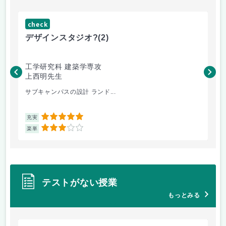
check
ch
デザインスタジオ?
(2)
高
工学研究科 建築学専攻
工
上西明先生
こ
サブキャンパスの設計 ランド...
先
5
充実
充
3
楽単
楽
テストがない授業
もっとみる