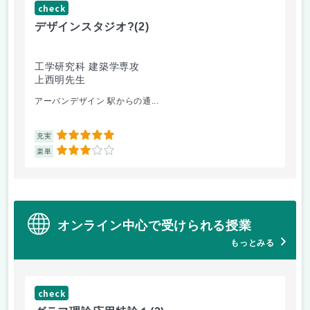
check
ch
デザインスタジオ?
(2)
工
工学研究科 建築学専攻
工
上西明先生
山
アーバンデザイン 駅からの通...
電
5
充実
充
3
楽単
楽
オンライン中心で受けられる授業
もっとみる
check