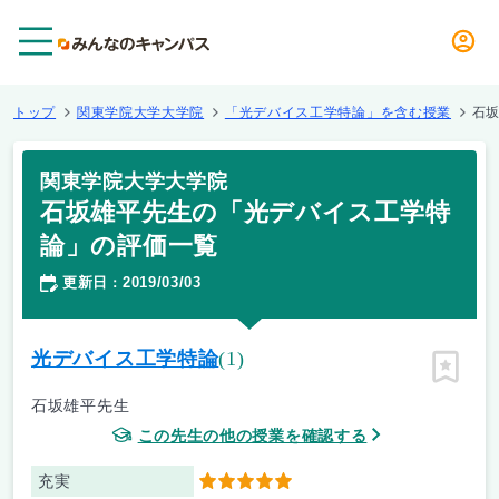
メニュー
トップ
関東学院大学大学院
「光デバイス工学特論」を含む授業
石
関東学院大学大学院
石坂雄平先生の「光デバイス工学特
論」の評価一覧
更新日
2019/03/03
：
光デバイス工学特論
(1)
ピン留
石坂雄平先生
この先生の他の授業を確認する
充実
5