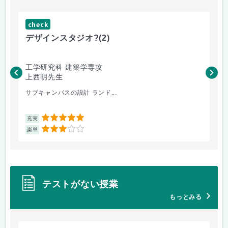
check
ch
デザインスタジオ?
(2)
高
工学研究科 建築学専攻
工
上西明先生
こ
サブキャンパスの設計 ランド...
先
5
充実
充
3
楽単
楽
テストがない授業
もっとみる