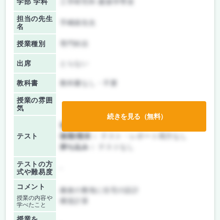
学部 学科
工学研究科 建築学専攻
担当の先生
手嶋保先生
名
授業種別
専門科目
出席
とらない
教科書
教科書なし・不要
授業の雰囲
気
続きを見る（無料）
前期/中間：
レポートのみ
テスト
後期/期末：
テスト・レポート両方なし
持ち込み：
テストなし
テストの方
-
式や難易度
コメント
鎌倉の敷地に住宅の設計
授業の内容や
構造計算
学べたこと
授業を