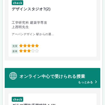
check
ch
デザインスタジオ?
(2)
工
工学研究科 建築学専攻
工
上西明先生
山
アーバンデザイン 駅からの通...
電
5
充実
充
3
楽単
楽
オンライン中心で受けられる授業
もっとみる
check