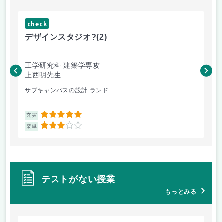
check
ch
デザインスタジオ?
(2)
高
工学研究科 建築学専攻
工
上西明先生
こ
サブキャンパスの設計 ランド...
先
5
充実
充
3
楽単
楽
テストがない授業
もっとみる