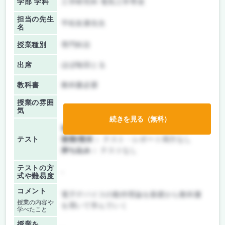
学部 学科
工学研究科 電気工学専攻
担当の先生
平松友康先生
名
授業種別
専門科目
出席
ほぼ毎回とる
教科書
教科書必要
授業の雰囲
気
続きを見る（無料）
前期/中間：
テスト・レポート両方なし
テスト
後期/期末：
テスト・レポート両方なし
持ち込み：
テストなし
テストの方
-
式や難易度
コメント
電子デバイスの動作理論を基礎から教科書
授業の内容や
を用いて学んでいく
学べたこと
授業を