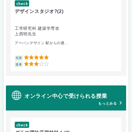
check
ch
デザインスタジオ?
(2)
工
工学研究科 建築学専攻
工
上西明先生
山
アーバンデザイン 駅からの通...
電
5
充実
充
3
楽単
楽
オンライン中心で受けられる授業
もっとみる
check