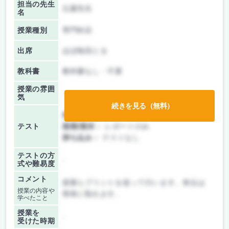
担当の先生
辻森先生
名
授業種別
専門科目
出席
ほぼ毎回とる
教科書
教科書なし・不要
授業の雰囲
気
続きを見る（無料）
前期/中間：
レポートのみ
テスト
後期/期末：
レポートのみ
持ち込み：
テストなし
テストの方
-
式や難易度
コメント
授業らプリントを使って行います。単位は
授業の内容や
簡単に取れます。
学べたこと
授業を
-
受けた時期