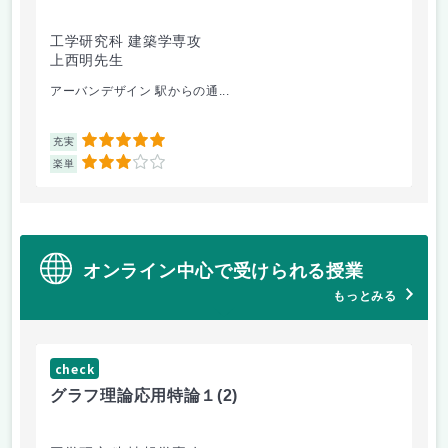
工学研究科 建築学専攻
工
上西明先生
山
アーバンデザイン 駅からの通...
電
5
充実
充
3
楽単
楽
オンライン中心で受けられる授業
もっとみる
check
グラフ理論応用特論１
(2)