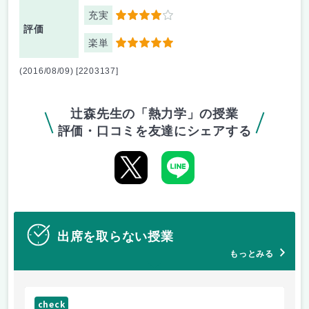
充実
4
評価
楽単
5
(2016/08/09) [2203137]
辻森先生の「熱力学」の授業
評価・口コミを友達にシェアする
出席を取らない授業
もっとみる
check
ch