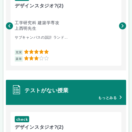
デザインスタジオ?
(2)
高
工学研究科 建築学専攻
工
上西明先生
こ
サブキャンパスの設計 ランド...
先
5
充実
充
3
楽単
楽
テストがない授業
もっとみる
check
ch
デザインスタジオ?
(2)
工