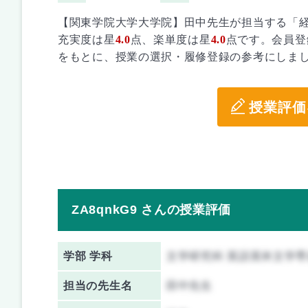
【関東学院大学大学院】田中先生が担当する「
充実度は星
4.0
点、楽単度は星
4.0
点です。会員登
をもとに、授業の選択・履修登録の参考にしま
授業評価
ZA8qnkG9 さんの授業評価
学部 学科
文学研究科 英語英米文学専
担当の先生名
田中先生