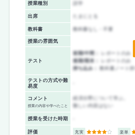
授業種別
語学
出席
たまにとる
教科書
教科書なし・不要
授業の雰囲気
前期/中間：
レポートのみ
テスト
後期/期末：
レポートのみ
持ち込み：
教科書ノート持
テストの方式や難
-
易度
経済分野について学ぶ。
コメント
難しい内容はない
授業の内容や学べたこと
授業を
受けた時期
-
評価
充実
楽単
4
4