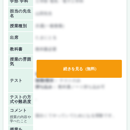
学部 学科
工学部 電気・電子工学科
担当の先生
山田先生
名
授業種別
共通(一般教養)
出席
たまにとる
教科書
教科書必要
授業の雰囲
気
続きを見る（無料）
前期/中間：
テスト・レポート両方なし
テスト
後期/期末：
テストのみ
持ち込み：
教科書ノート持ち込み可
テストの方
-
式や難易度
コメント
面白くてやっていてためになる実験です。
授業の内容や
学べたこと
授業を