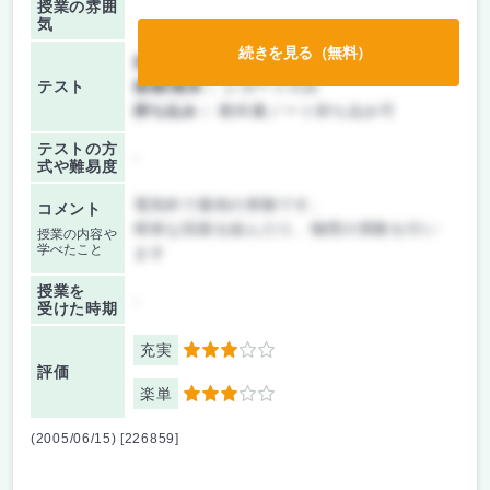
授業の雰囲
気
続きを見る（無料）
前期/中間：
レポートのみ
テスト
後期/期末：
レポートのみ
持ち込み：
教科書ノート持ち込み可
テストの方
-
式や難易度
電気科で最初の実験です。
コメント
簡単な回路を組んだり、物理の実験を行い
授業の内容や
学べたこと
ます
授業を
-
受けた時期
充実
3
評価
楽単
3
(2005/06/15) [226859]