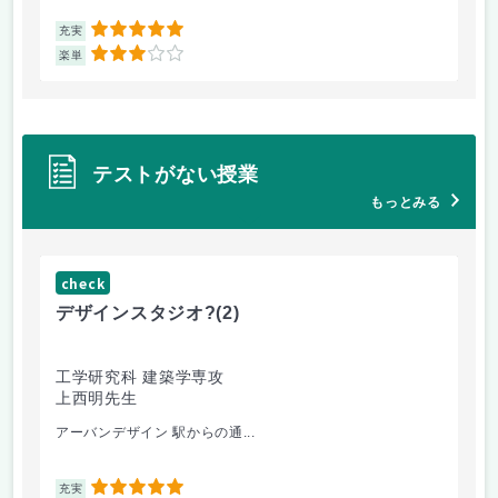
5
充実
充
3
楽単
楽
テストがない授業
もっとみる
check
ch
デザインスタジオ?
(2)
工
工学研究科 建築学専攻
工
上西明先生
山
アーバンデザイン 駅からの通...
電
5
充実
充