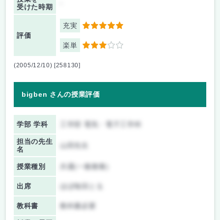
-
受けた時期
充実
5
評価
楽単
3
(2005/12/10) [258130]
bigben さんの授業評価
学部 学科
工学部 電気・電子工学科
担当の先生
山田先生
名
授業種別
共通(一般教養)
出席
ほぼ毎回とる
教科書
教科書必要