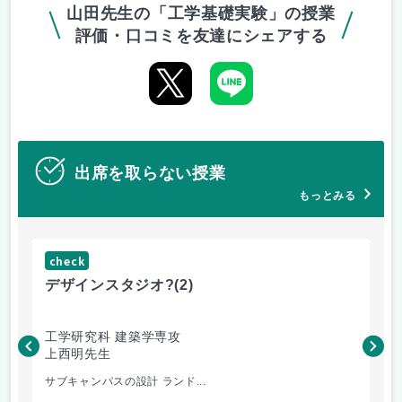
山田先生の「工学基礎実験」の授業
評価・口コミを友達にシェアする
出席を取らない授業
もっとみる
check
ch
デザインスタジオ?
(2)
高
工学研究科 建築学専攻
工
上西明先生
こ
サブキャンパスの設計 ランド...
先