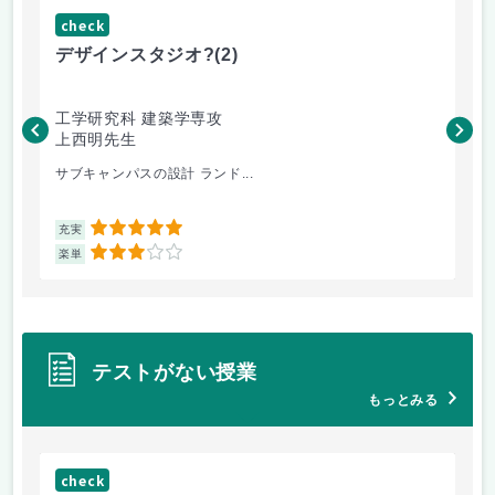
check
ch
デザインスタジオ?
(2)
高
工学研究科 建築学専攻
工
上西明先生
こ
サブキャンパスの設計 ランド...
先
5
充実
充
3
楽単
楽
テストがない授業
もっとみる
check
ch