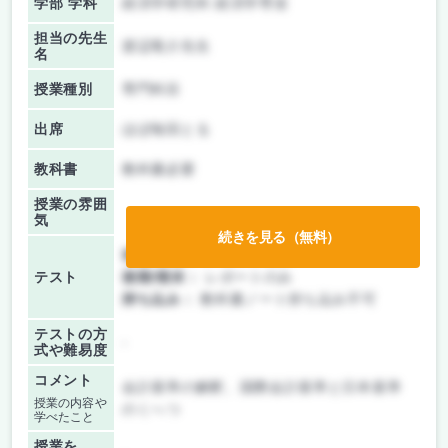
学部 学科
経済学研究科 経済学専攻
担当の先生
渡辺竜介先生
名
授業種別
専門科目
出席
ほぼ毎回とる
教科書
教科書必要
授業の雰囲
気
続きを見る（無料）
前期/中間：
レポートのみ
テスト
後期/期末：
レポートのみ
持ち込み：
教科書ノート持ち込み不可
テストの方
-
式や難易度
コメント
会計基準の解釈、国際会計基準と日本基準
授業の内容や
のくへつ
学べたこと
授業を