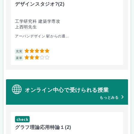
デザインスタジオ?
(2)
工
工学研究科 建築学専攻
工
上西明先生
山
アーバンデザイン 駅からの通...
電
5
充実
充
3
楽単
楽
オンライン中心で受けられる授業
もっとみる
check
グラフ理論応用特論１
(2)