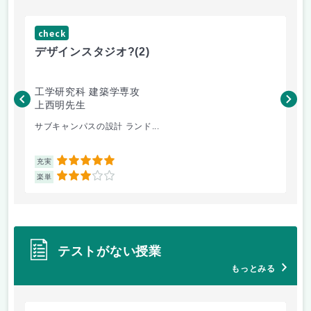
check
ch
デザインスタジオ?
(2)
高
工学研究科 建築学専攻
工
上西明先生
こ
サブキャンパスの設計 ランド...
先
5
充実
充
3
楽単
楽
テストがない授業
もっとみる