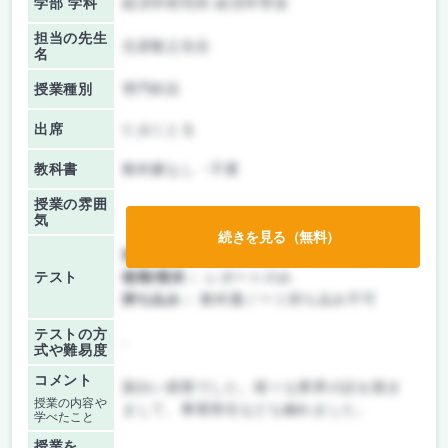
学部 学科
経済学研究科 経済学専攻
担当の先生
北原敬之先生
名
授業種別
専門科目
出席
たまにとる
教科書
教科書なし・不要
授業の雰囲
気
続きを見る（無料）
前期/中間：
テスト・レポート両方なし
テスト
後期/期末：
レポートのみ
持ち込み：
教科書ノート持ち込み不可
テストの方
-
式や難易度
コメント
面白い授業でした。様々な業界の話を聴き
授業の内容や
まして、事業再生なども触れました。
学べたこと
授業を