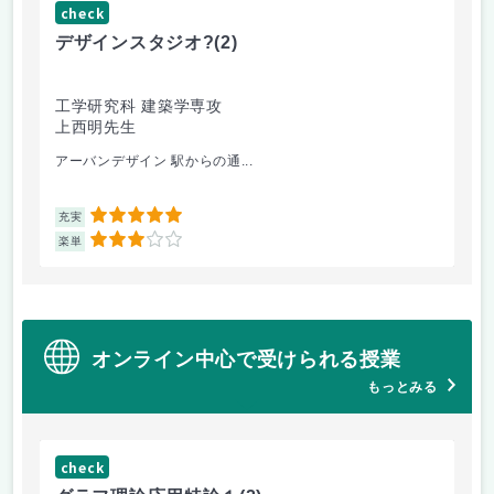
check
ch
デザインスタジオ?
(2)
工
工学研究科 建築学専攻
工
上西明先生
山
アーバンデザイン 駅からの通...
電
5
充実
充
3
楽単
楽
オンライン中心で受けられる授業
もっとみる
check