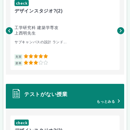
check
ch
デザインスタジオ?
(2)
高
工学研究科 建築学専攻
工
上西明先生
こ
サブキャンパスの設計 ランド...
先
5
充実
充
3
楽単
楽
テストがない授業
もっとみる
check
ch