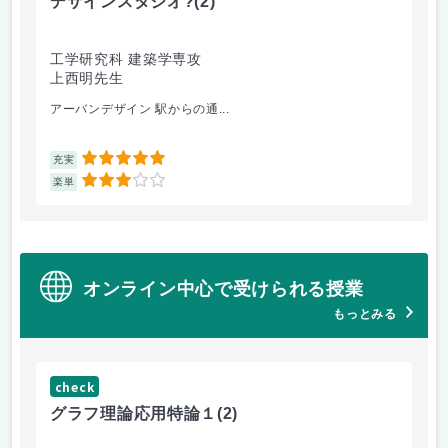
デザインスタジオ?
(2)
工
工学研究科 建築学専攻
工
上西明先生
山
アーバンデザイン 駅からの通...
電
5
充実
充
3
楽単
楽
オンライン中心で受けられる授業
もっとみる
check
グラフ理論応用特論１
(2)