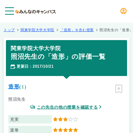
メニュー
トップ
関東学院大学大学院
「造形」を含む授業
照沼先生の「造形
関東学院大学大学院
照沼先生の「造形」の評価一覧
更新日
2017/10/21
：
造形
(1)
ピン留
照沼先生
この先生の他の授業を確認する
充実
3
楽単
5