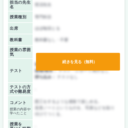
担当の先生
照沼先生
名
授業種別
専門科目
出席
ほぼ毎回とる
教科書
教科書なし・不要
授業の雰囲
気
続きを見る（無料）
前期/中間：
授業無し
テスト
後期/期末：
テスト・レポート両方なし
持ち込み：
テストなし
テストの方
-
式や難易度
図工をするような感覚で楽しめる。
コメント
造形ノートというものを、写真などを貼り
授業の内容や
学べたこと
付けてつくる。
授業を
-