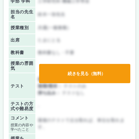
学部 学科
工学研究科 機械工学専攻
担当の先生
鈴木一弥先生
名
授業種別
共通(一般教養)
出席
たまにとる
教科書
教科書なし・不要
授業の雰囲
気
続きを見る（無料）
前期/中間：
テストのみ
テスト
後期/期末：
テストのみ
持ち込み：
テストなし
テストの方
-
式や難易度
コメント
最後のテストで点を取れば、単位を取れま
授業の内容や
す。
学べたこと
授業を