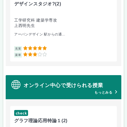
デザインスタジオ?
(2)
工
工学研究科 建築学専攻
工
上西明先生
山
アーバンデザイン 駅からの通...
電
5
充実
充
3
楽単
楽
オンライン中心で受けられる授業
もっとみる
check
グラフ理論応用特論１
(2)