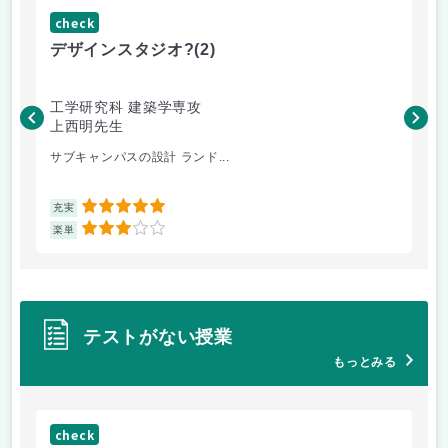
check
ch
デザインスタジオ?
(2)
高
工学研究科 建築学専攻
工
上西明先生
こ
サブキャンパスの設計 ランド...
先
5
充実
充
3
楽単
楽
テストがない授業
もっとみる
check
ch