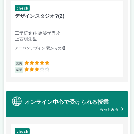
check
ch
デザインスタジオ?
(2)
工
工学研究科 建築学専攻
工
上西明先生
山
アーバンデザイン 駅からの通...
電
5
充実
充
3
楽単
楽
オンライン中心で受けられる授業
もっとみる
check