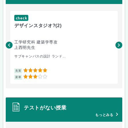
check
ch
デザインスタジオ?
(2)
高
工学研究科 建築学専攻
工
上西明先生
こ
サブキャンパスの設計 ランド...
先
5
充実
充
3
楽単
楽
テストがない授業
もっとみる