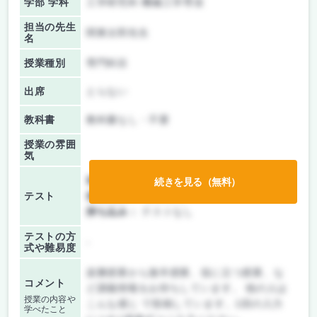
学部 学科
工学研究科 機械工学専攻
担当の先生
関東太郎先生
名
授業種別
専門科目
出席
とらない
教科書
教科書なし・不要
授業の雰囲
気
前期/中間：
授業無し
続きを見る（無料）
テスト
後期/期末：
授業無し
持ち込み：
テストなし
テストの方
-
式や難易度
楽勝授業から激辛授業、役に立つ授業、な
コメント
ど講義情報をお待ちしています。 他の人は
授業の内容や
こんな感じ で投稿しています。1回の入力
学べたこと