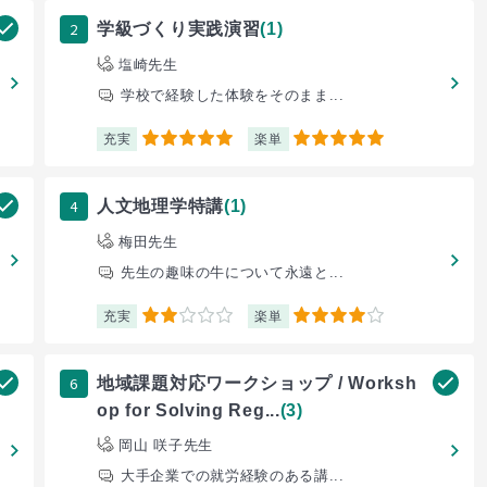
2
学級づくり実践演習
(1)
塩崎先生
学校で経験した体験をそのまま...
充実
楽単
5
5
4
人文地理学特講
(1)
梅田先生
先生の趣味の牛について永遠と...
充実
楽単
2
4
6
地域課題対応ワークショップ / Worksh
op for Solving Reg...
(3)
岡山 咲子先生
大手企業での就労経験のある講...