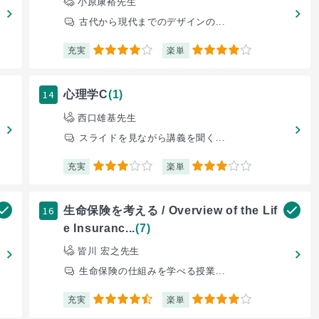
小原康裕先生
古代から現代までのデザインの...
充実
楽単
4
4
14
心理学C
(1)
西口雄基先生
スライドを見ながら講義を聞く...
充実
楽単
3
3
16
生命保険を考える / Overview of the Lif
e Insuranc...
(7)
皆川 宏之先生
生命保険の仕組みを学べる授業...
充実
楽単
4.5
4