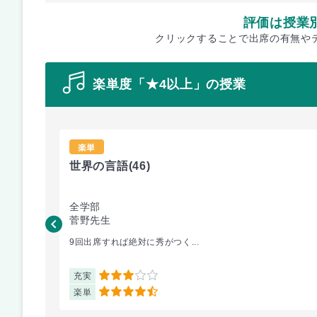
評価は授業
クリックすることで出席の有無や
楽単度「★4以上」の授業
楽単
世界の言語
(46)
全学部
菅野先生
9回出席すれば絶対に秀がつく...
充実
3
楽単
4.5