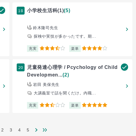
18
小学校生活科(1)
(5)
鈴木隆司先生
探検や実技が多かったです。期...
充実
楽単
3.5
4
20
児童発達心理学 / Pcychology of Child
Developmen...
(2)
岩田 美保先生
大講義室で話を聞くだけ。内職...
充実
楽単
2.5
5
2
3
4
5