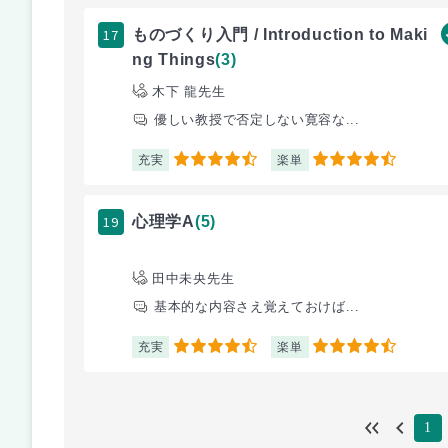
17
ものづくり入門 / Introduction to Maki
ng Things
(3)
木下 龍先生
優しい教授で否定しない寛容な...
充実
楽単
4.5
4.5
19
心理学A
(5)
田中未央先生
基本的な内容さえ覚えておけば...
充実
楽単
4.5
4.5
1