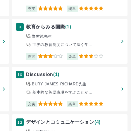
充実
楽単
5
5
8
教育からみる国際
(1)
野村純先生
世界の教育制度について深く学...
充実
楽単
3
3
10
Discussion
(1)
BURY JAMES RICHARD先生
基本的な英語表現を学ぶことが...
充実
楽単
5
5
12
デザインとコミュニケーション
(4)