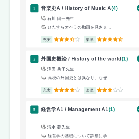
1
音楽史A / History of Music A
(4)
石川 陽一先生
ひたすらオペラの動画を見させ...
充実
楽単
3.5
4.5
3
外国史概論 / History of the world
(1)
澤田 典子先生
高校の外国史とは異なり、なぜ...
充実
楽単
4
3
5
経営学A1 / Management A1
(1)
清水 馨先生
経営学の基礎について詳細に学...