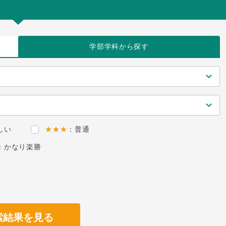
学部学科
から探す
しい
★★★
：普通
：かなり楽勝
索結果を見る