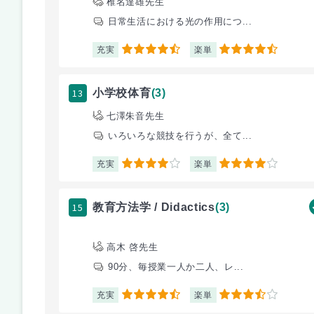
椎名達雄先生
日常生活における光の作用につ...
充実
楽単
4.5
4.5
13
小学校体育
(3)
七澤朱音先生
いろいろな競技を行うが、全て...
充実
楽単
4
4
15
教育方法学 / Didactics
(3)
高木 啓先生
90分、毎授業一人か二人、レ...
充実
楽単
4.5
3.5