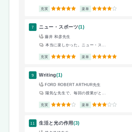
充実
楽単
5
4
7
ニュー・スポーツ
(1)
藤井 和彦先生
本当に楽しかった。ニュー・ス...
充実
楽単
5
5
9
Writing
(1)
FORD ROBERT ARTHUR先生
陽気な先生で、毎回の授業がと...
充実
楽単
4
3
11
生活と光の作用
(3)