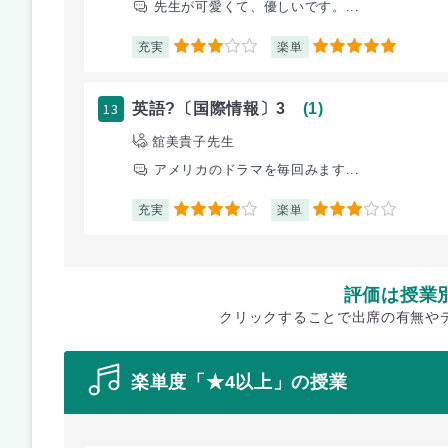
先生が可愛くて、優しいです。...
充実
楽単
3
5
13
英語?〔国際情報〕3
(1)
舘美貴子先生
アメリカのドラマを毎回みます...
充実
楽単
4
3
評価は授業
クリックすることで出席の有無や
楽単度「★4以上」の授業