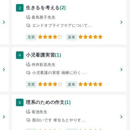
2
生きるを考える
(2)
眞島朋子先生
エンドオブライフケアについて...
充実
楽単
4
5
4
小児看護実習
(1)
仲井彩花先生
小児看護の実習 病棟に行く ...
充実
楽単
4
5
6
理系のための作文
(1)
篭池先生
面白いです 単位もとやりす...