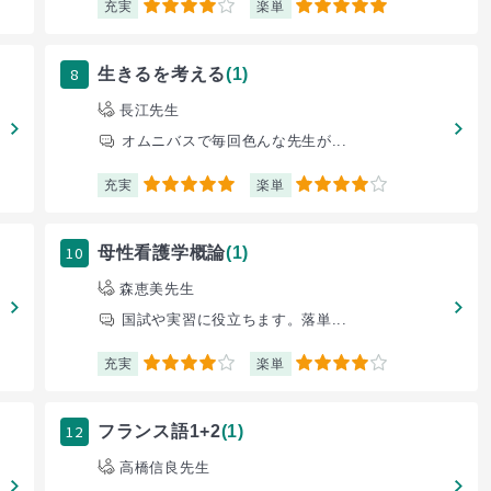
充実
楽単
4
5
8
生きるを考える
(1)
長江先生
オムニバスで毎回色んな先生が...
充実
楽単
5
4
10
母性看護学概論
(1)
森恵美先生
国試や実習に役立ちます。落単...
充実
楽単
4
4
12
フランス語1+2
(1)
高橋信良先生