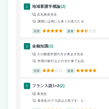
1
地域看護学概論
(2)
石丸美奈先生
講師には他にも多くの名だたる...
充実
楽単
5
2.5
3
金融知識
(1)
その都度外部の方が来ます先生
外部の銀行などの方が来てお話...
充実
楽単
3
5
5
フランス語1+2
(2)
泉先生
泉先生のフラ語は人気です。た...