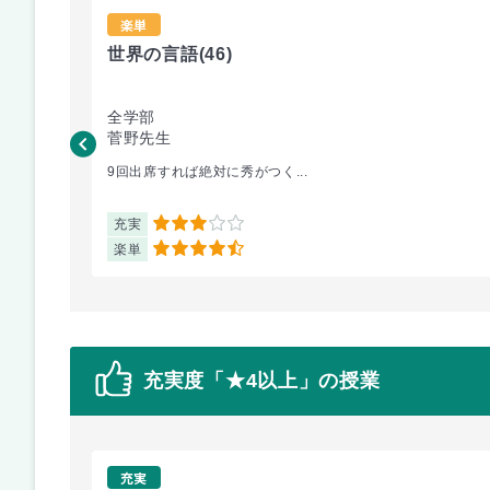
楽単
世界の言語
(46)
全学部
菅野先生
9回出席すれば絶対に秀がつく...
充実
3
楽単
4.5
充実度「★4以上」の授業
充実