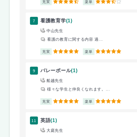
充実
楽単
4.5
3.5
7
看護教育学
(1)
中山先生
看護の教育に関する内容 過...
充実
楽単
5
5
9
バレーボール
(1)
船越先生
様々な学生と仲良くなれます。...
充実
楽単
5
5
11
英語
(1)
大庭先生