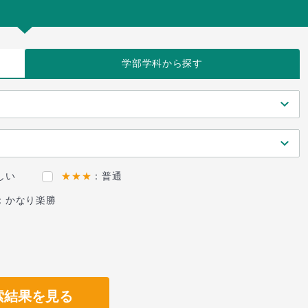
学部学科
から探す
しい
★★★
：普通
：かなり楽勝
索結果を見る