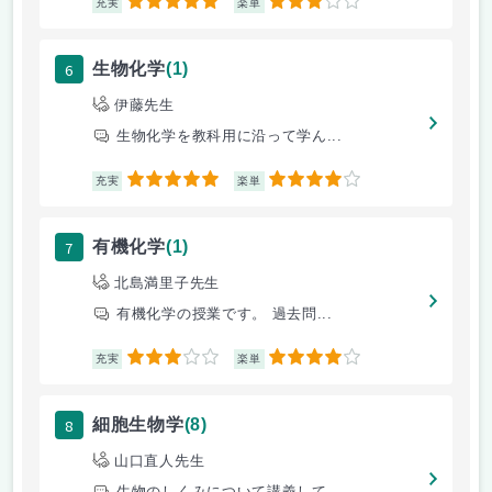
5
3
充実
楽単
6
生物化学
(1)
伊藤先生
生物化学を教科用に沿って学ん...
5
4
充実
楽単
7
有機化学
(1)
北島満里子先生
有機化学の授業です。 過去問...
3
4
充実
楽単
8
細胞生物学
(8)
山口直人先生
生物のしくみについて講義して...