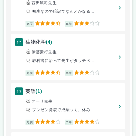
西田篤司先生
初歩なので暗記でなんとかなる...
4.5
3
充実
楽単
12
生物化学
(4)
伊藤素行先生
教科書に沿って先生がタッチペ...
4.5
3
充実
楽単
13
英語
(1)
オーリ先生
プレゼン発表で成績つく。休み...
4
4
充実
楽単