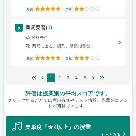
5
2
充実
楽単
20
薬局実習
(1)
関根先生
薬局による。調剤、服薬指導な...
5
3
充実
楽単
2
3
4
5
1
評価は授業別の平均スコアです。
クリックすることで出席の有無やテスト情報、先輩のコメン
トが閲覧できます。
楽単度「★4以上」の授業
もっとみる