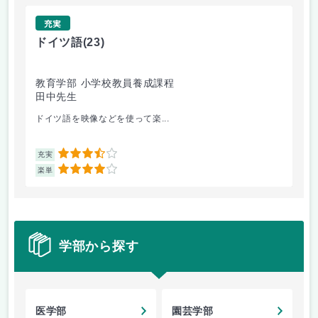
充実
ドイツ語
(23)
原
教育学部 小学校教員養成課程
法
田中先生
内
ドイツ語を映像などを使って楽...
自
3.5
充実
充
4
楽単
楽
学部から探す
医学部
園芸学部