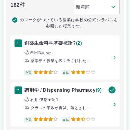
182件
のマークがついている授業は学校の公式シラバスを
参照した授業です。
1
創薬生命科学基礎概論?
(2)
西田篤司先生
薬学部の授業を広く浅く触れた...
3.5
3
充実
楽単
2
調剤学 / Dispensing Pharmacy
(9)
石井 伊都子先生
クラスの半数が再試、落とされ...
4
2.5
充実
楽単