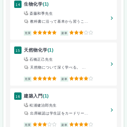
14
生物化学
(1)
斎藤和季先生
教科書に沿って基本から習うこ...
5
3
充実
楽単
15
天然物化学
(1)
石橋正己先生
天然物について深く学べる。 ...
5
4
充実
楽単
16
建築入門
(1)
松浦健治郎先生
出席確認は学生証をカードリー...
3
4
充実
楽単