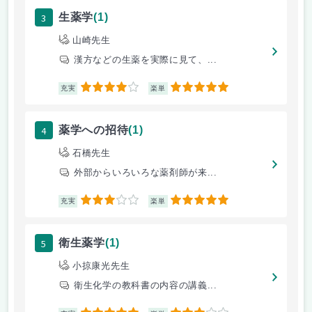
3
生薬学
(1)
山崎先生
漢方などの生薬を実際に見て、...
4
5
充実
楽単
4
薬学への招待
(1)
石橋先生
外部からいろいろな薬剤師が来...
3
5
充実
楽単
5
衛生薬学
(1)
小掠康光先生
衛生化学の教科書の内容の講義...