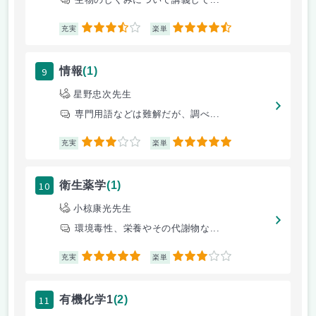
3.5
4.5
充実
楽単
9
情報
(1)
星野忠次先生
専門用語などは難解だが、調べ...
3
5
充実
楽単
10
衛生薬学
(1)
小椋康光先生
環境毒性、栄養やその代謝物な...
5
3
充実
楽単
11
有機化学1
(2)