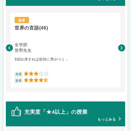
楽単
世界の言語
(46)
世
全学部
工
菅野先生
菅
9回出席すれば絶対に秀がつく...
毎
3
充実
充
4.5
楽単
楽
充実度「★4以上」の授業
もっとみる