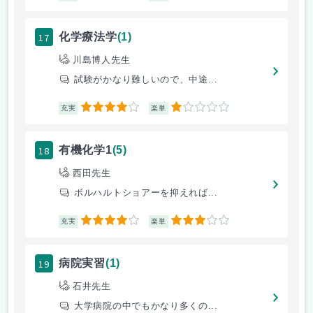
17
化学療法学
(1)
川島博人先生
試験がかなり難しいので、中途...
4
1
充実
楽単
18
有機化学1
(5)
西田先生
ボルハルトショアーを抑えれば...
4
3
充実
楽単
19
病院実習
(1)
石井先生
大学病院の中でもかなり多くの...