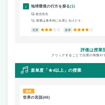
1
地球環境の行方を探る
(1)
総合先生
授業は基本的に出席とるけどそ...
充実
楽単
3
4
評価は授業
クリックすることで出席の有無や
楽単度「★4以上」の授業
楽単
世界の言語
(46)