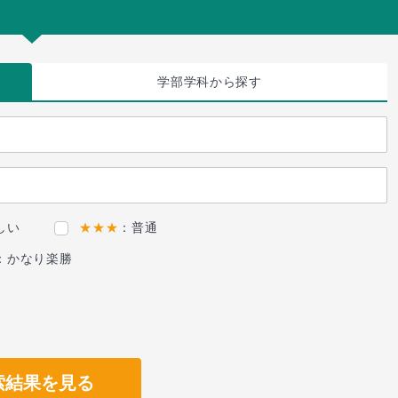
学部学科
から探す
しい
★★★
：普通
：かなり楽勝
索結果を見る