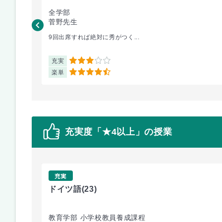
全学部
菅野先生
9回出席すれば絶対に秀がつく...
充実
3
楽単
4.5
充実度「★4以上」の授業
充実
ドイツ語
(23)
教育学部 小学校教員養成課程