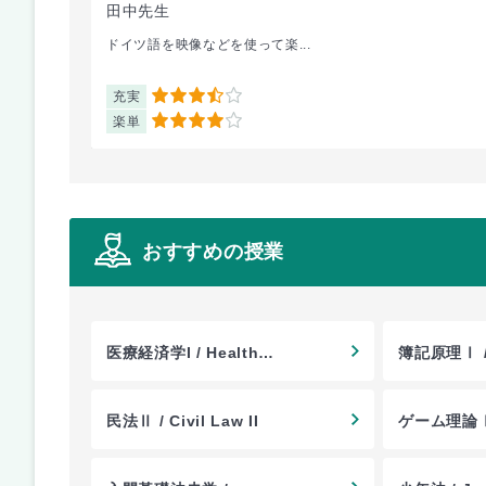
田中先生
ドイツ語を映像などを使って楽...
充実
3.5
楽単
4
おすすめの授業
医療経済学I / Health
簿記原理Ⅰ / P
Economics Ⅰ
Bookkeepi
民法Ⅱ / Civil Law II
ゲーム理論Ⅰ /
I