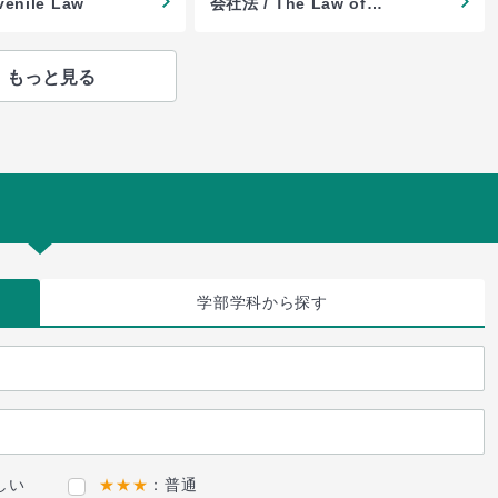
enile Law
会社法 / The Law of
Corporations
もっと見る
学部学科
から探す
しい
★★★
：普通