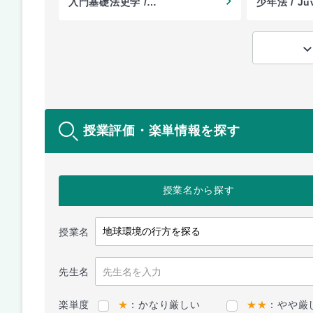
入門基礎法史学 /
少年法 / Juv
Introduction to Legal
History
授業評価・楽単情報を探す
授業名
から探す
授業名
先生名
楽単度
★
：かなり厳しい
★★
：やや厳