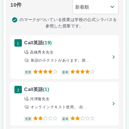
10件
のマークがついている授業は学校の公式シラバスを
参照した授業です。
1
Call英語
(19)
高橋秀夫先生
単語の小テストがあります。授...
4
4
充実
楽単
2
Call英語
(1)
河津隆先生
オンラインテキスト使用。 自...
2
2
充実
楽単