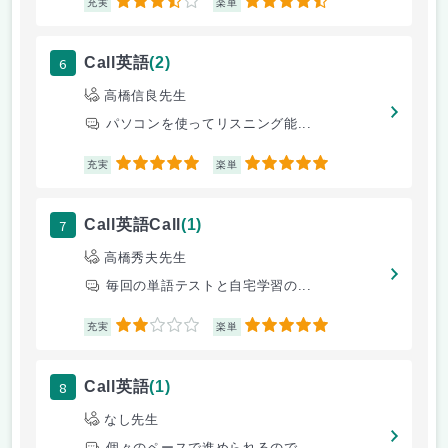
3.5
4.5
充実
楽単
6
Call英語
(2)
高橋信良先生
パソコンを使ってリスニング能...
5
5
充実
楽単
7
Call英語Call
(1)
高橋秀夫先生
毎回の単語テストと自宅学習の...
2
5
充実
楽単
8
Call英語
(1)
なし先生
個々のペースで進められるので...