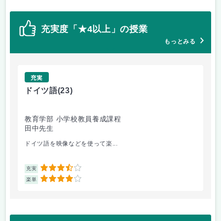
充実度「★4以上」の授業
もっとみる
充実
ドイツ語
(23)
原
教育学部 小学校教員養成課程
法
田中先生
内
ドイツ語を映像などを使って楽...
自
3.5
充実
充
4
楽単
楽