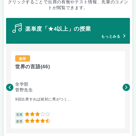
クリックすることで出席の有無やテスト情報、先輩のコメン
トが閲覧できます。
楽単度「★4以上」の授業
もっとみる
楽単
世界の言語
(46)
世
全学部
工
菅野先生
菅
9回出席すれば絶対に秀がつく...
毎
3
充実
充
4.5
楽単
楽