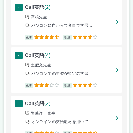
3
Call英語
(2)
高橋先生
パソコンに向かって各自で学習...
4.5
4
充実
楽単
4
Call英語
(4)
土肥充先生
パソコンでの学習が規定の学習...
3
4
充実
楽単
5
Call英語
(2)
岩崎洋一先生
オンラインの英語教材を用いて...