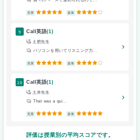
5
4
充実
楽単
9
Call英語
(1)
土肥先生
パソコンを用いてリスニング力...
5
4
充実
楽単
10
Call英語
(1)
土井先生
That was a qui...
5
5
充実
楽単
評価は授業別の平均スコアです。