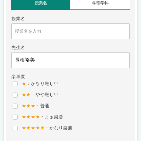
授業名
学部学科
授業名
先生名
楽単度
★
：かなり厳しい
★★
：やや厳しい
★★★
：普通
★★★★
：まぁ楽勝
★★★★★
：かなり楽勝