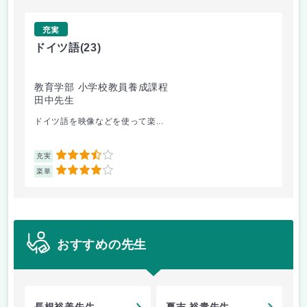
充実
ドイツ語
(23)
原
教育学部 小学校教員養成課程
法
田中先生
内
ドイツ語を映像などを使って楽...
自
3.5
充実
充
4
楽単
楽
おすすめの先生