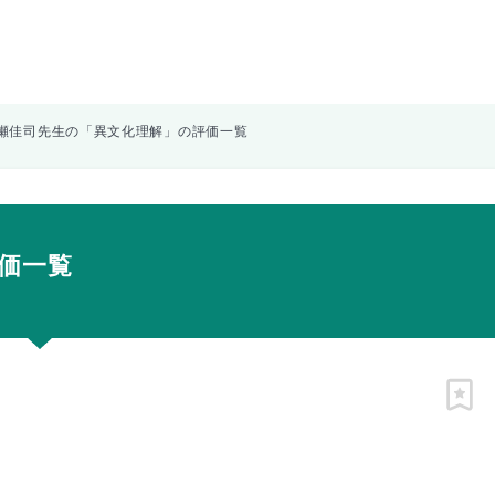
瀬佳司先生の「異文化理解」の評価一覧
価一覧
ピン