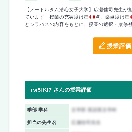
【ノートルダム清心女子大学】広瀬佳司先生が
ています。授業の充実度は星
4.0
点、楽単度は星
4
とシラバスの内容をもとに、授業の選択・履修
授業評価
rsi5fKI7 さんの授業評価
学部 学科
文学部 英語英文学科
担当の先生名
広瀬佳司先生