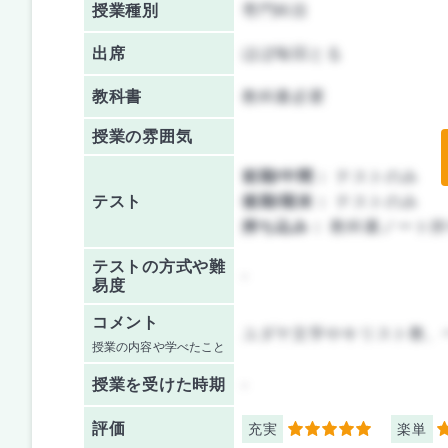
授業種別
専門科目
出席
ほぼ毎回とる
教科書
教科書必要
授業の雰囲気
前期/中間：
テストのみ
テスト
後期/期末：
テストのみ
持ち込み：
教科書ノート持
テストの方式や難
-
易度
コメント
ユダヤ文学やキリスト教、
授業の内容や学べたこと
授業を
受けた時期
-
評価
充実
楽単
5
5