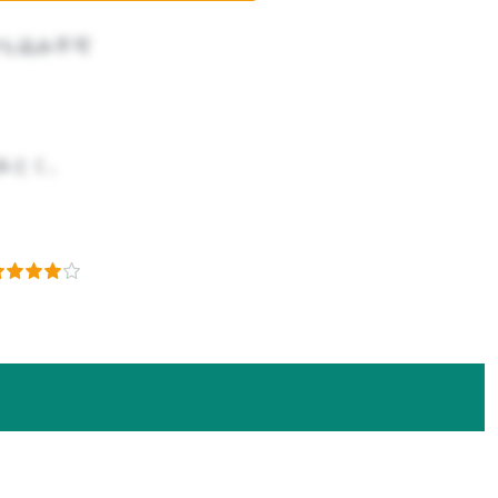
ち込み不可
みとく。