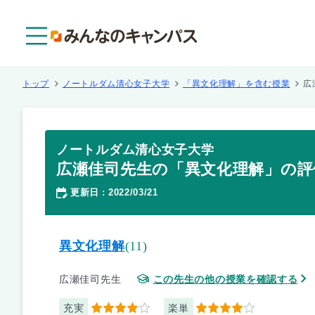
メニュー
トップ
ノートルダム清心女子大学
「異文化理解」を含む授業
広
ノートルダム清心女子大学
広瀬佳司先生の「異文化理解」の評
更新日
2022/03/21
：
異文化理解
(11)
広瀬佳司先生
この先生の他の授業を確認する
充実
楽単
4
4