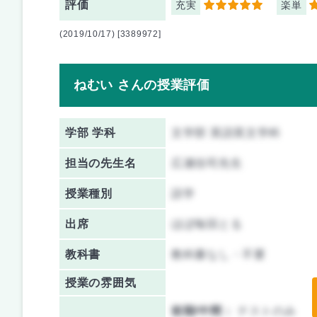
評価
充実
楽単
5
5
(2019/10/17) [3389972]
ねむい さんの授業評価
学部 学科
文学部 英語英文学科
担当の先生名
広瀬佳司先生
授業種別
語学
出席
ほぼ毎回とる
教科書
教科書なし・不要
授業の雰囲気
前期/中間：
テストのみ