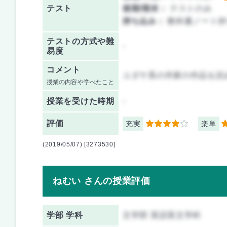
テスト
後期/期末：
テストのみ
持ち込み：
教科書ノート持
テストの方式や難
-
易度
コメント
ユダヤ系の作家の作品を読
授業の内容や学べたこと
授業を
受けた時期
-
評価
充実
楽単
4
4
(2019/05/07) [3273530]
ねむい さんの授業評価
学部 学科
文学部 英語英文学科