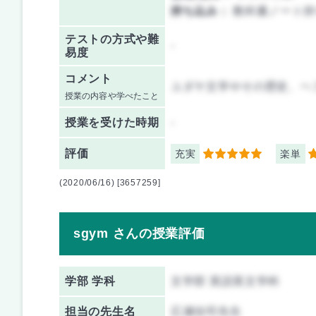
持ち込み：
教科書ノート持
テストの方式や難
-
易度
コメント
ユダヤ文学やその歴史、ヘ
授業の内容や学べたこと
授業を
受けた時期
-
評価
充実
楽単
5
5
(2020/06/16) [3657259]
sgym さんの授業評価
学部 学科
文学部 英語英文学科
担当の先生名
広瀬佳司先生