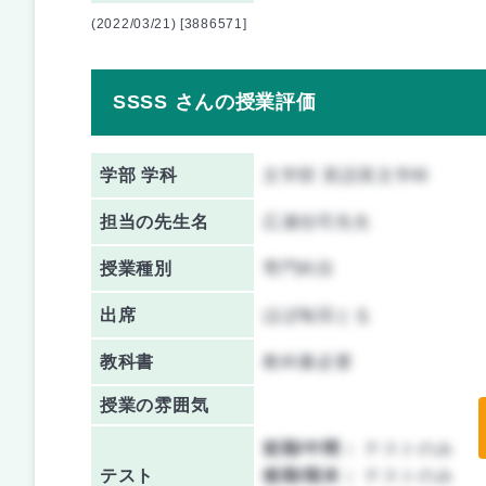
(2022/03/21) [3886571]
SSSS さんの授業評価
学部 学科
文学部 英語英文学科
担当の先生名
広瀬佳司先生
授業種別
専門科目
出席
ほぼ毎回とる
教科書
教科書必要
授業の雰囲気
前期/中間：
テストのみ
テスト
後期/期末：
テストのみ