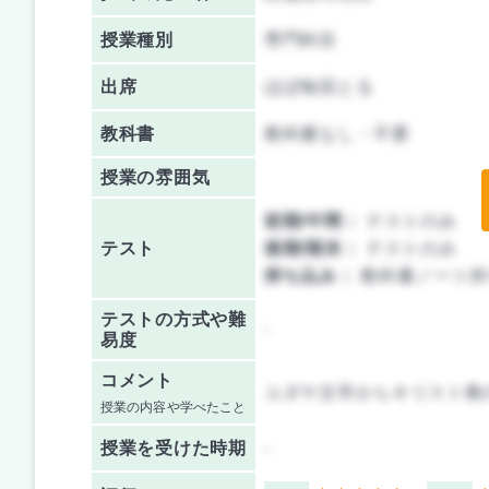
授業種別
専門科目
出席
ほぼ毎回とる
教科書
教科書なし・不要
授業の雰囲気
前期/中間：
テストのみ
テスト
後期/期末：
テストのみ
持ち込み：
教科書ノート持
テストの方式や難
-
易度
コメント
ユダヤ文学からキリスト教
授業の内容や学べたこと
授業を
受けた時期
-