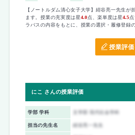
【ノートルダム清心女子大学】紺谷亮一先生が担
ます。授業の充実度は星
4.0
点、楽単度は星
4.5
点
ラバスの内容をもとに、授業の選択・履修登録
授業評価
にこ さんの授業評価
学部 学科
文学部 現代社会学科
担当の先生名
紺谷亮一先生