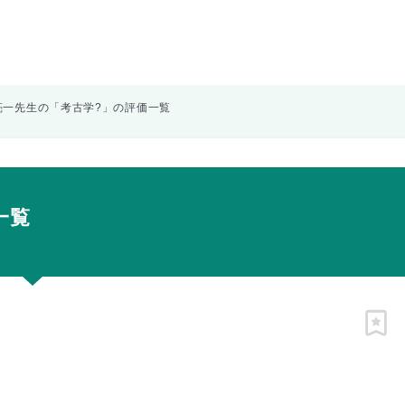
亮一先生の「考古学?」の評価一覧
一覧
ピン