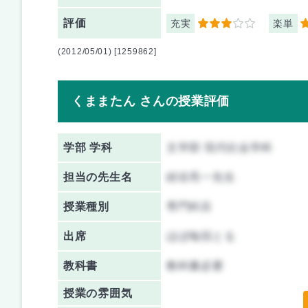
評価
充実
楽単
3
4
(2012/05/01) [1259862]
くままたん さんの授業評価
学部 学科
文学部 現代社会学科
担当の先生名
紺谷亮一先生
授業種別
専門科目
出席
ほぼ毎回とる
教科書
教科書必要
授業の雰囲気