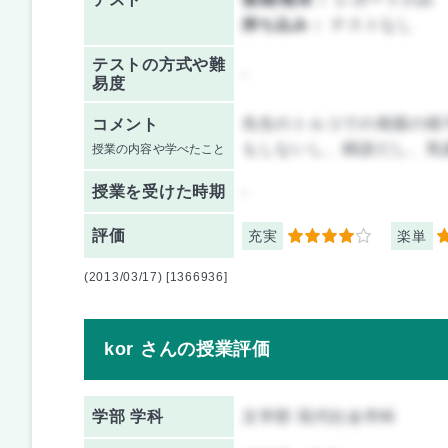
持ち込み：
テストなし
テストの方式や難
-
易度
先生のトルコでの発掘の様
コメント
もしないし、雑談だし、気
授業の内容や学べたこと
授業を
受けた時期
-
評価
充実
楽単
4
5
(2013/03/17) [1366936]
kor さんの授業評価
学部 学科
文学部 現代社会学科