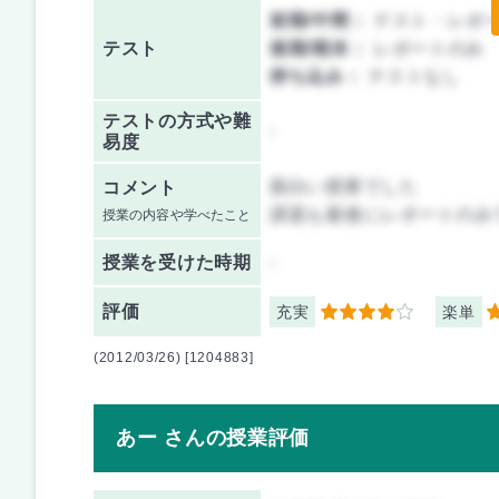
前期/中間：
テスト・レポ
テスト
後期/期末：
レポートのみ
持ち込み：
テストなし
テストの方式や難
-
易度
面白い授業でした
コメント
課題も最後にレポートのみ
授業の内容や学べたこと
授業を
受けた時期
-
評価
充実
楽単
4
4
(2012/03/26) [1204883]
あー さんの授業評価