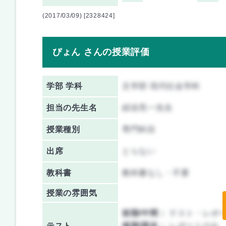
(2017/03/09) [2328424]
ぴょん さんの授業評価
学部 学科
文学部 現代社会学科
担当の先生名
紺谷亮一先生
授業種別
専門科目
出席
とらない
教科書
教科書なし・不要
授業の雰囲気
前期/中間：
テスト・レポ
テスト
後期/期末：
レポートのみ