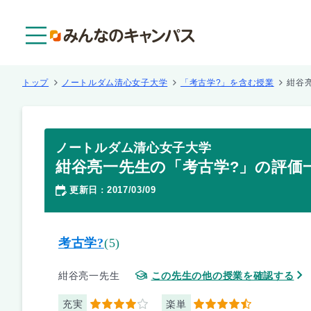
メニュー
トップ
ノートルダム清心女子大学
「考古学?」を含む授業
紺谷
ノートルダム清心女子大学
紺谷亮一先生の「考古学?」の評価
更新日
2017/03/09
：
考古学?
(5)
紺谷亮一先生
この先生の他の授業を確認する
充実
楽単
4
4.5