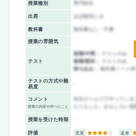
授業種別
専門科目
出席
ほぼ毎回とる
教科書
教科書なし・不要
授業の雰囲気
前期/中間：
テストのみ
テスト
後期/期末：
テストのみ
持ち込み：
教科書ノート持
テストの方式や難
-
易度
先生がトルコでやっている
コメント
たりもした。おもしろい授
授業の内容や学べたこと
授業を
受けた時期
-
評価
充実
楽単
4
5