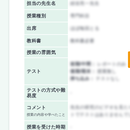
担当の先生名
紺谷亮一先生
授業種別
専門科目
出席
ほぼ毎回とる
教科書
教科書必要
授業の雰囲気
前期/中間：
レポートのみ
テスト
後期/期末：
授業無し
持ち込み：
テストなし
テストの方式や難
-
易度
先生の研究のビデオを見た
コメント
トでテストはありませんで
授業の内容や学べたこと
授業を
受けた時期
-