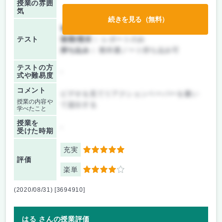
授業の雰囲
気
続きを見る（無料）
前期/中間：
レポートのみ
テスト
後期/期末：
レポートのみ
持ち込み：
教科書ノート持ち込み可
テストの方
-
式や難易度
コメント
ビデオを見てリアクションペーパーを書い
授業の内容や
て提出する
学べたこと
授業を
-
受けた時期
充実
5
評価
楽単
4
(2020/08/31) [3694910]
はる さんの授業評価