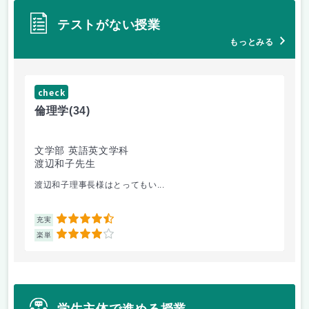
テストがない授業
もっとみる
check
ch
倫理学
(34)
数
文学部 英語英文学科
文
渡辺和子先生
保
渡辺和子理事長様はとってもい...
あ
4.5
充実
充
4
楽単
楽
学生主体で進める授業