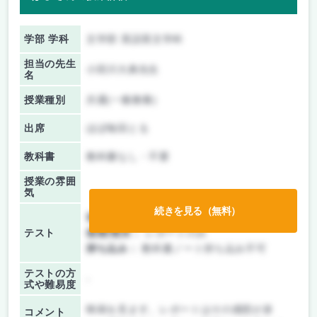
学部 学科
文学部 英語英文学科
担当の先生
小田川大典先生
名
授業種別
共通(一般教養)
出席
ほぼ毎回とる
教科書
教科書なし・不要
授業の雰囲
気
続きを見る（無料）
前期/中間：
レポートのみ
テスト
後期/期末：
レポートのみ
持ち込み：
教科書ノート持ち込み不可
テストの方
-
式や難易度
映画を見ます。レポートはその感想が多
コメント