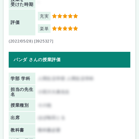
-
受けた時期
充実
5
評価
楽単
5
(2022/05/28) [3925327]
パンダ さんの授業評価
学部 学科
人間生活学部 人間生活学科
担当の先生
小田川大典先生
名
授業種別
その他
出席
ほぼ毎回とる
教科書
教科書必要