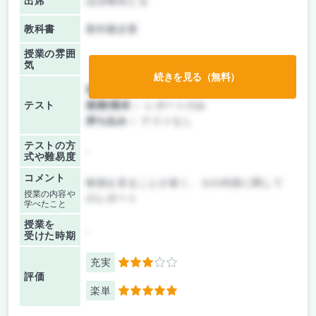
出席
ほぼ毎回とる
教科書
教科書必要
授業の雰囲
気
続きを見る（無料）
前期/中間：
レポートのみ
テスト
後期/期末：
レポートのみ
持ち込み：
テストなし
テストの方
-
式や難易度
コメント
映画を見ることが多く、その内容に関して
授業の内容や
のレポート
学べたこと
授業を
-
受けた時期
充実
3
評価
楽単
5