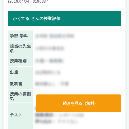
(2019/04/04) [3196387]
かくてる さんの授業評価
学部 学科
文学部 英語英文学科
担当の先生
小田川大典先生
名
授業種別
共通(一般教養)
出席
ほぼ毎回とる
教科書
教科書なし・不要
授業の雰囲
気
続きを見る（無料）
前期/中間：
テスト・レポート両方なし
テスト
後期/期末：
レポートのみ
持ち込み：
テストなし