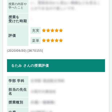
い。普段自分から見ない映画などを見るこ
授業の内容や
学べたこと
とができるので楽しいです。
授業を
-
受けた時期
充実
5
評価
楽単
5
(2020/06/30) [3670155]
るたみ さんの授業評価
学部 学科
文学部 英語英文学科
担当の先生
小田川大典先生
名
授業種別
共通(一般教養)