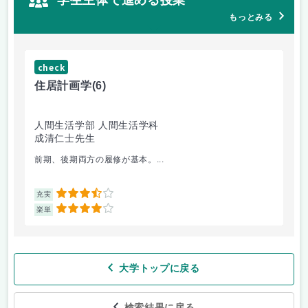
もっとみる
check
ch
住居計画学
(6)
絵
人間生活学部 人間生活学科
人
成清仁士先生
片
前期、後期両方の履修が基本。...
油
3.5
充実
充
4
楽単
楽
大学トップに戻る
検索結果に戻る