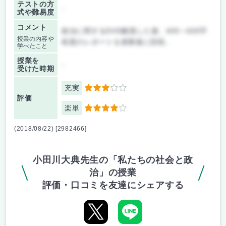
テストの方
-
式や難易度
コメント
政治に関するDVD鑑賞した後、400～600字
授業の内容や
程度のレポートを授業後に回収。
学べたこと
授業を
-
受けた時期
充実
3
評価
楽単
4
(2018/08/22) [2982466]
小田川大典先生の「私たちの社会と政
治」の授業
評価・口コミを友達にシェアする