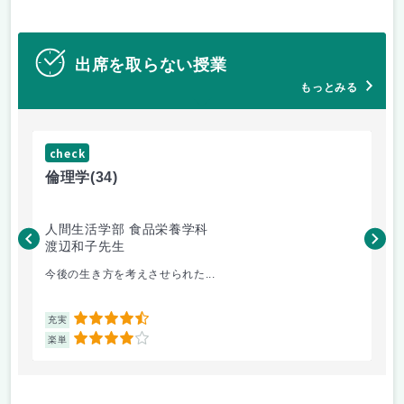
出席を取らない授業
もっとみる
check
ch
倫理学
(34)
数
人間生活学部 食品栄養学科
人
渡辺和子先生
保
今後の生き方を考えさせられた...
数
4.5
充実
充
4
楽単
楽