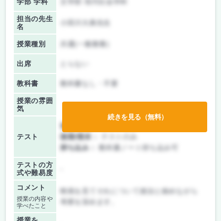
学部 学科
文学部 現代社会学科
担当の先生
小田川大典先生
名
授業種別
共通(一般教養)
出席
とらない
教科書
教科書なし・不要
授業の雰囲
気
続きを見る（無料）
前期/中間：
テストのみ
テスト
後期/期末：
テストのみ
持ち込み：
教科書ノート持ち込み可
テストの方
-
式や難易度
コメント
映画を見てそれについて政治と絡めながら
授業の内容や
考察を深めます。
学べたこと
授業を