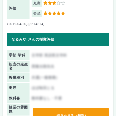
充実
3
評価
楽単
5
(2019/04/10) [3214814]
なるみや さんの授業評価
学部 学科
文学部 英語英文学科
担当の先生
西隆太朗先生
名
授業種別
共通(一般教養)
出席
ほぼ毎回とる
教科書
教科書なし・不要
授業の雰囲
気
続きを見る（無料）