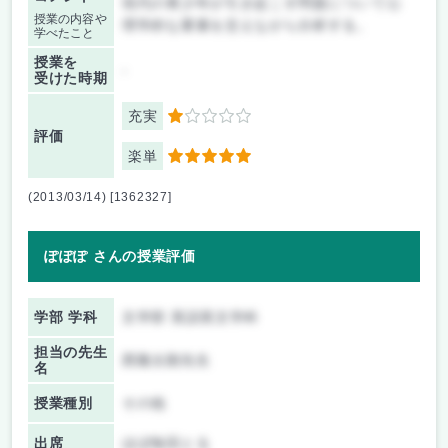
現代の青少年が引き起こす問題について心
授業の内容や
理学的な要素を交えながら分析する。
学べたこと
授業を
-
受けた時期
充実
1
評価
楽単
5
(2013/03/14) [1362327]
ぽぽぽ さんの授業評価
学部 学科
文学部 英語英文学科
担当の先生
西隆太朗先生
名
授業種別
その他
出席
ほぼ毎回とる