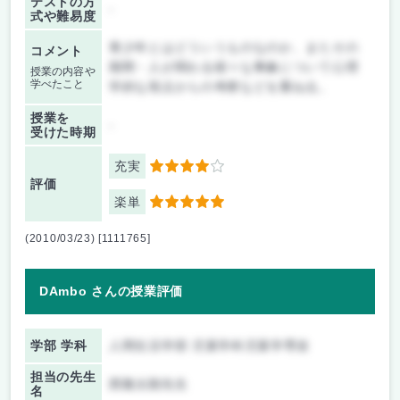
テストの方
-
式や難易度
青少年とはどういうものなのか、またその
コメント
期間・人が関わる様々な事象について心理
授業の内容や
学べたこと
学的な視点からの考察などを重ねる。
授業を
-
受けた時期
充実
4
評価
楽単
5
(2010/03/23) [1111765]
DAmbo さんの授業評価
学部 学科
人間生活学部 児童学科児童学専攻
担当の先生
西隆太朗先生
名