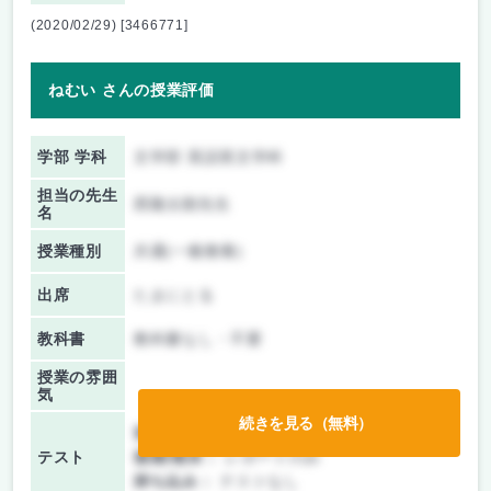
(2020/02/29) [3466771]
ねむい さんの授業評価
学部 学科
文学部 英語英文学科
担当の先生
西隆太朗先生
名
授業種別
共通(一般教養)
出席
たまにとる
教科書
教科書なし・不要
授業の雰囲
気
続きを見る（無料）
前期/中間：
テスト・レポート両方なし
テスト
後期/期末：
レポートのみ
持ち込み：
テストなし