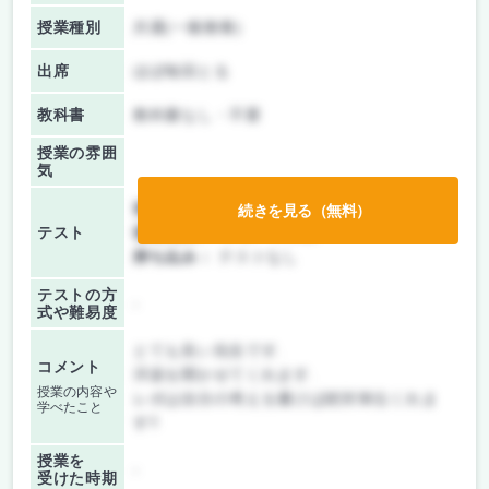
授業種別
共通(一般教養)
出席
ほぼ毎回とる
教科書
教科書なし・不要
授業の雰囲
気
前期/中間：
授業無し
続きを見る（無料）
テスト
後期/期末：
レポートのみ
持ち込み：
テストなし
テストの方
-
式や難易度
とても良い先生です.
コメント
洋楽を聞かせてくれます.
授業の内容や
レポは自分の考えを書けば絶対単位くれま
学べたこと
す!!
授業を
-
受けた時期