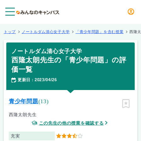
メニュー
トップ
ノートルダム清心女子大学
「青少年問題」を含む授業
西隆
ノートルダム清心女子大学
西隆太朗先生の「青少年問題」の評
価一覧
更新日
2023/04/26
：
青少年問題
(13)
ピン留
西隆太朗先生
この先生の他の授業を確認する
充実
3.5