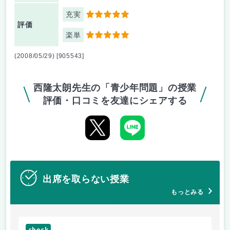
充実
5
評価
楽単
5
(2008/05/29) [905543]
西隆太朗先生の「青少年問題」の授業
評価・口コミを友達にシェアする
出席を取らない授業
もっとみる
check
ch