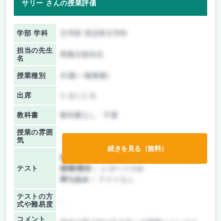
サリー さんの授業評価
学部 学科
文学部 英語英文学科
担当の先生
西隆太朗先生
名
授業種別
共通(一般教養)
出席
たまにとる
教科書
教科書なし・不要
授業の雰囲
気
続きを見る（無料）
前期/中間：
レポートのみ
テスト
後期/期末：
レポートのみ
持ち込み：
テストなし
テストの方
-
式や難易度
コメント