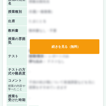
西隆太朗先生
名
授業種別
共通(一般教養)
出席
たまにとる
教科書
教科書なし・不要
授業の雰囲
気
続きを見る（無料）
前期/中間：
レポートのみ
テスト
後期/期末：
レポートのみ
持ち込み：
テストなし
テストの方
-
式や難易度
コメント
子供の幼少期について発達課題などを元に
授業の内容や
授業をすすめていきます
学べたこと
授業を
-
受けた時期