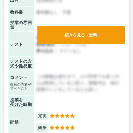
出席
ほぼ毎回とる
教科書
教科書なし・不要
授業の雰囲
気
続きを見る（無料）
前期/中間：
レポートのみ
テスト
後期/期末：
レポートのみ
持ち込み：
テストなし
テストの方
-
式や難易度
この講義は楽すぎて、どの学部でも多くの
コメント
人は取得していると思う。講義中は、他の
授業の内容や
学べたこと
授業のことをしている人も多い。
授業を
-
受けた時期
充実
5
評価
楽単
5