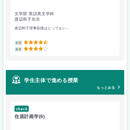
文学部 英語英文学科
文
渡辺和子先生
保
渡辺和子理事長様はとってもい...
あ
4.5
充実
充
4
楽単
楽
学生主体で進める授業
もっとみる
check
ch
住居計画学
(6)
絵