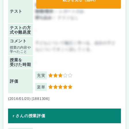
前期/中間：
レポートのみ
テスト
後期/期末：
レポートのみ
持ち込み：
テストなし
テストの方
-
式や難易度
コメント
子どもについて幅広く学べる。自分の子ど
授業の内容や
もについてすごく話してくる。
学べたこと
授業を
-
受けた時期
充実
3
評価
楽単
5
(2016/01/20) [1881306]
r さんの授業評価