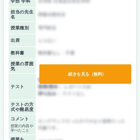
学部 学科
文学部 日本語日本文学科
担当の先生
西隆太朗先生
名
授業種別
専門科目
出席
とらない
教科書
教科書なし・不要
授業の雰囲
気
続きを見る（無料）
前期/中間：
レポートのみ
テスト
後期/期末：
レポートのみ
持ち込み：
テストなし
テストの方
-
式や難易度
コメント
オンデマンドだったのでかなり楽単だった
授業の内容や
印象です。
学べたこと
授業を