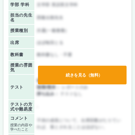
学部 学科
文学部 英語英文学科
担当の先生
西隆太朗先生
名
授業種別
共通(一般教養)
出席
ほぼ毎回とる
教科書
教科書なし・不要
授業の雰囲
気
続きを見る（無料）
前期/中間：
レポートのみ
テスト
後期/期末：
レポートのみ
持ち込み：
テストなし
テストの方
-
式や難易度
コメント
子供の成長について。出席回数がたりてい
授業の内容や
れば、落とされることはほぼない。
学べたこと