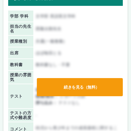
学部 学科
文学部 英語英文学科
担当の先生
西隆太朗先生
名
授業種別
共通(一般教養)
出席
ほぼ毎回とる
教科書
教科書なし・不要
授業の雰囲
気
続きを見る（無料）
前期/中間：
レポートのみ
テスト
後期/期末：
レポートのみ
持ち込み：
テストなし
テストの方
-
式や難易度
幼児から青少年までの成長過程に関するこ
コメント