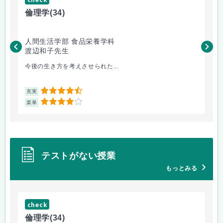
倫理学
(34)
数
人間生活学部 食品栄養学科
人
渡辺和子先生
保
今後の生き方を考えさせられた...
数
4.5
充実
充
4
楽単
楽
テストがない授業
もっとみる
check
ch
倫理学
(34)
数