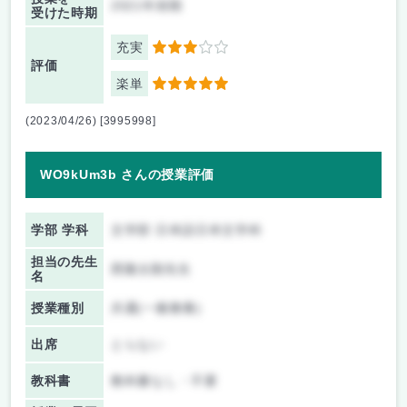
2021年前期
受けた時期
充実
3
評価
楽単
5
(2023/04/26) [3995998]
WO9kUm3b さんの授業評価
学部 学科
文学部 日本語日本文学科
担当の先生
西隆太朗先生
名
授業種別
共通(一般教養)
出席
とらない
教科書
教科書なし・不要