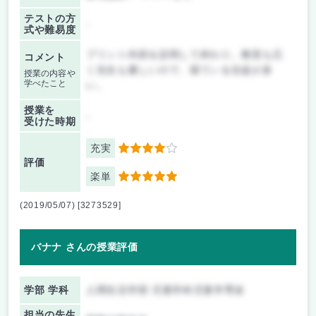
テストの方
-
式や難易度
プリント内容を説明して終わり。教室も広
コメント
く先生も優しいので、寝ている生徒が多
授業の内容や
学べたこと
い。
授業を
-
受けた時期
充実
4
評価
楽単
5
(2019/05/07) [3273529]
バナナ さんの授業評価
学部 学科
人間生活学部 児童学科児童学専攻
担当の先生