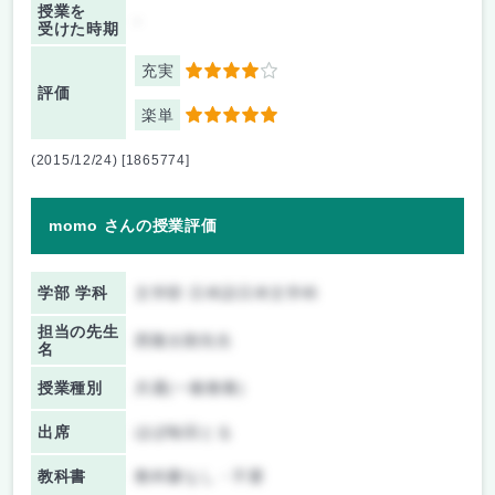
授業を
-
受けた時期
充実
4
評価
楽単
5
(2015/12/24) [1865774]
momo さんの授業評価
学部 学科
文学部 日本語日本文学科
担当の先生
西隆太朗先生
名
授業種別
共通(一般教養)
出席
ほぼ毎回とる
教科書
教科書なし・不要