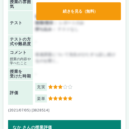
授業の雰囲
気
続きを見る（無料）
前期/中間：
レポートのみ
テスト
後期/期末：
レポートのみ
持ち込み：
テストなし
テストの方
-
式や難易度
コメント
発達課題について先生がひたすら話し続け
授業の内容や
るのを聞く。
学べたこと
授業を
-
受けた時期
充実
3
評価
楽単
5
(2021/07/05) [3828514]
なか さんの授業評価