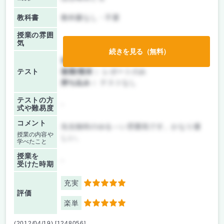
教科書
教科書なし・不要
授業の雰囲
気
続きを見る（無料）
前期/中間：
授業無し
テスト
後期/期末：
レポートのみ
持ち込み：
テストなし
テストの方
-
式や難易度
コメント
先生独特のゆる～い雰囲気です。かなり優
授業の内容や
しい。
学べたこと
授業を
-
受けた時期
充実
5
評価
楽単
5
(2012/04/19) [1248056]