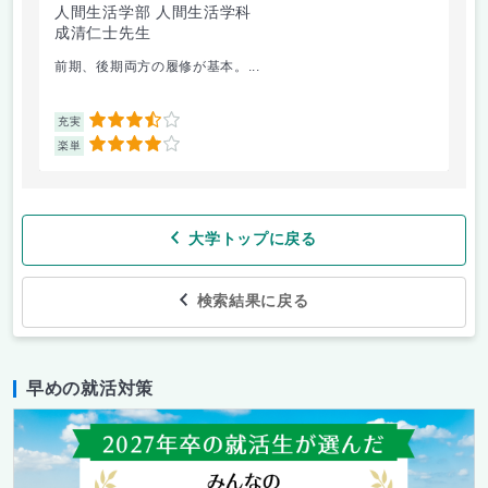
人間生活学部 人間生活学科
人
成清仁士先生
片
前期、後期両方の履修が基本。...
油
3.5
充実
充
4
楽単
楽
大学トップに戻る
検索結果に戻る
早めの就活対策