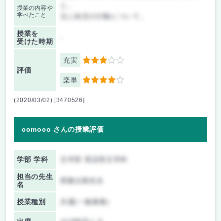
と。
授業の内容や
学べたこと
主に幼児の行動について。
授業を
-
受けた時期
充実
3
評価
楽単
4
(2020/03/02) [3470526]
comoco さんの授業評価
学部 学科
文学部 英語英文学科
担当の先生
西隆太朗先生
名
授業種別
共通(一般教養)