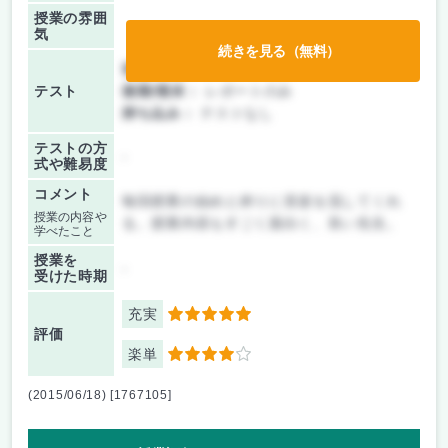
授業の雰囲
気
続きを見る（無料）
前期/中間：
レポートのみ
テスト
後期/期末：
レポートのみ
持ち込み：
テストなし
テストの方
-
式や難易度
コメント
毎回授業の始めと終りに音楽を流してくれ
授業の内容や
る。授業内容もすごく面白く、良い先生。
学べたこと
授業を
-
受けた時期
充実
5
評価
楽単
4
(2015/06/18) [1767105]