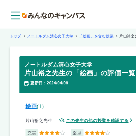
メニュー
トップ
ノートルダム清心女子大学
「絵画」を含む授業
片山裕之
ノートルダム清心女子大学
片山裕之先生の「絵画」の評価一覧
更新日
2024/04/08
：
絵画
(1)
片山裕之先生
この先生の他の授業を確認する
充実
楽単
4
4