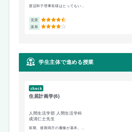
渡辺和子理事長様はとってもい...
充実
4.5
楽単
4
学生主体で進める授業
check
住居計画学
(6)
人間生活学部 人間生活学科
成清仁士先生
前期、後期両方の履修が基本。...