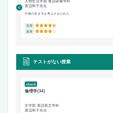
人間生活学部 食品栄養学科
渡辺和子先生
今後の生き方を考えさせられた...
充実
4.5
楽単
4
テストがない授業
check
倫理学
(34)
文学部 英語英文学科
渡辺和子先生