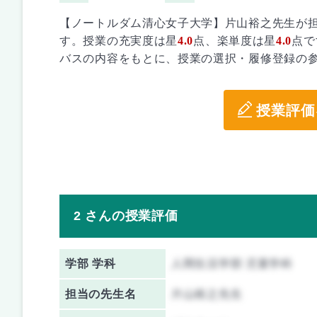
【ノートルダム清心女子大学】片山裕之先生が
す。授業の充実度は星
4.0
点、楽単度は星
4.0
点で
バスの内容をもとに、授業の選択・履修登録の
授業評価
2 さんの授業評価
学部 学科
人間生活学部 児童学科
担当の先生名
片山裕之先生