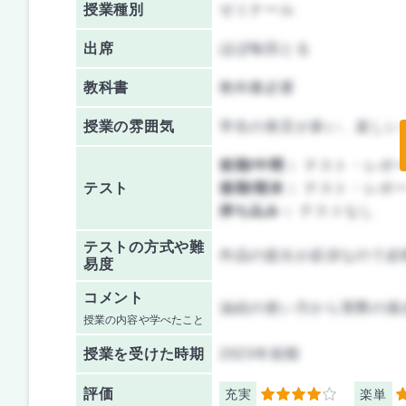
授業種別
ゼミナール
出席
ほぼ毎回とる
教科書
教科書必要
授業の雰囲気
学生の発言が多い、楽しい
前期/中間：
テスト・レポ
テスト
後期/期末：
テスト・レポ
持ち込み：
テストなし
テストの方式や難
作品の提出が必須なので必
易度
コメント
油絵の使い方から実際の描
授業の内容や学べたこと
授業を
受けた時期
2023年前期
評価
充実
楽単
4
4