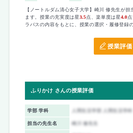
【ノートルダム清心女子大学】崎川 修先生が担
ます。授業の充実度は星
3.5
点、楽単度は星
4.0
点
ラバスの内容をもとに、授業の選択・履修登録
授業評価
ふりかけ さんの授業評価
学部 学科
人間生活学部 人間生活学科
担当の先生名
崎川 修先生