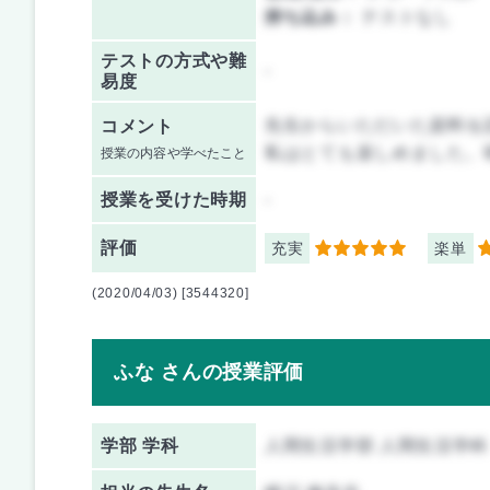
持ち込み：
テストなし
テストの方式や難
-
易度
先生からいただいた資料を
コメント
私はとても楽しめました。
授業の内容や学べたこと
授業を
受けた時期
-
評価
充実
楽単
5
4
(2020/04/03) [3544320]
ふな さんの授業評価
学部 学科
人間生活学部 人間生活学科