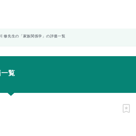
川 修先生の「家族関係学」の評価一覧
価一覧
ピン