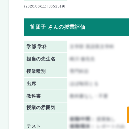
(2020/06/11) [3652519]
笹団子 さんの授業評価
学部 学科
文学部 英語英文学科
担当の先生名
崎川 修先生
授業種別
専門科目
出席
ほぼ毎回とる
教科書
教科書なし・不要
授業の雰囲気
前期/中間：
授業無し
テスト
後期/期末：
レポートのみ