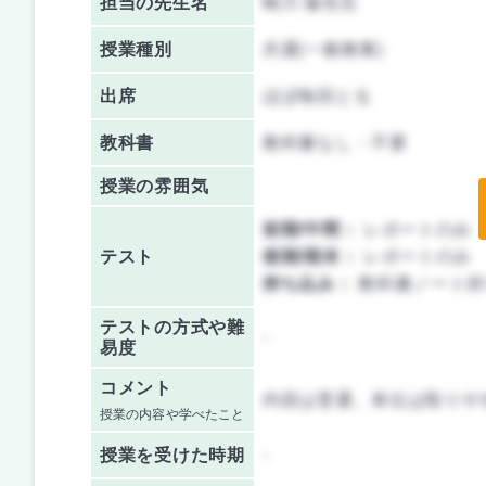
担当の先生名
崎川 修先生
授業種別
共通(一般教養)
出席
ほぼ毎回とる
教科書
教科書なし・不要
授業の雰囲気
前期/中間：
レポートのみ
テスト
後期/期末：
レポートのみ
持ち込み：
教科書ノート持
テストの方式や難
-
易度
コメント
内容は普通。単位は取りや
授業の内容や学べたこと
授業を
受けた時期
-