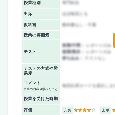
授業種別
専門科目
出席
ほぼ毎回とる
教科書
教科書なし・不要
授業の雰囲気
前期/中間：
レポートのみ
テスト
後期/期末：
レポートのみ
持ち込み：
テストなし
テストの方式や難
-
易度
コメント
毎回出席カードを提出しま
授業の内容や学べたこと
授業を
受けた時期
-
評価
充実
楽単
4
5