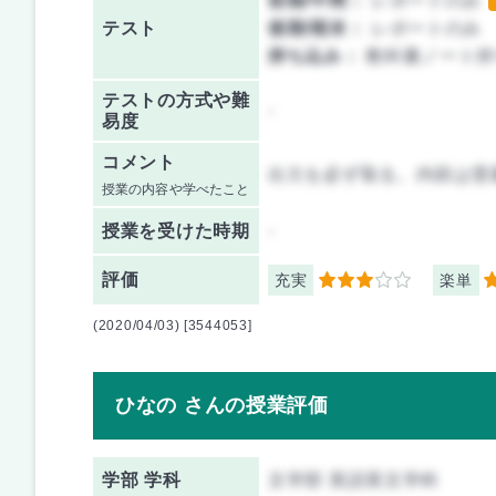
前期/中間：
レポートのみ
テスト
後期/期末：
レポートのみ
持ち込み：
教科書ノート持
テストの方式や難
-
易度
コメント
出欠を必ず取る。内容は普
授業の内容や学べたこと
授業を
受けた時期
-
評価
充実
楽単
3
3
(2020/04/03) [3544053]
ひなの さんの授業評価
学部 学科
文学部 英語英文学科