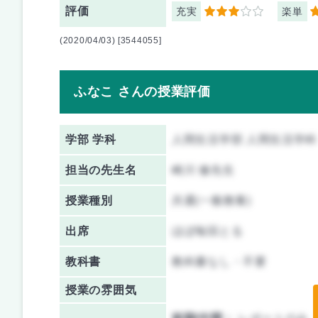
評価
充実
楽単
3
3
(2020/04/03) [3544055]
ふなこ さんの授業評価
学部 学科
人間生活学部 人間生活学科
担当の先生名
崎川 修先生
授業種別
共通(一般教養)
出席
ほぼ毎回とる
教科書
教科書なし・不要
授業の雰囲気