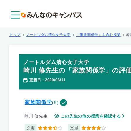
メニュー
トップ
ノートルダム清心女子大学
「家族関係学」を含む授業
崎
ノートルダム清心女子大学
崎川 修先生の「家族関係学」の評
更新日
2020/06/11
：
家族関係学
(8)
崎川 修先生
この先生の他の授業を確認する
充実
楽単
3.5
4