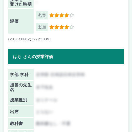
-
受けた時期
充実
4
評価
楽単
4
(2018/03/02) [2725839]
はち さんの授業評価
学部 学科
文学部 日本語日本文学科
担当の先生
木下先生
名
授業種別
ゼミナール
出席
とらない
教科書
教科書なし・不要