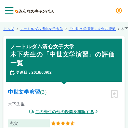
メニュー
トップ
ノートルダム清心女子大学
「中世文学演習」を含む授業
木
ノートルダム清心女子大学
木下先生の「中世文学演習」の評価
一覧
更新日
2018/03/02
：
中世文学演習
(3)
ピン留
木下先生
この先生の他の授業を確認する
充実
4.5