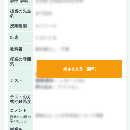
学部 学科
文学部 日本語日本文学科
担当の先生
木下先生
名
授業種別
ゼミナール
出席
たまにとる
教科書
教科書なし・不要
授業の雰囲
気
続きを見る（無料）
前期/中間：
レポートのみ
テスト
後期/期末：
レポートのみ
持ち込み：
テストなし
テストの方
-
式や難易度
コメント
興味をもった文学作品について考察
授業の内容や
学べたこと
授業を