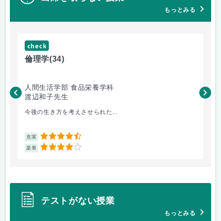
もっとみる
check
ch
倫理学
(34)
数
人間生活学部 食品栄養学科
人
渡辺和子先生
保
今後の生き方を考えさせられた...
数
4.5
充実
充
4
楽単
楽
テストがない授業
もっとみる