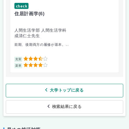
check
ch
住居計画学
(6)
絵
人間生活学部 人間生活学科
人
成清仁士先生
片
前期、後期両方の履修が基本。...
油
3.5
充実
充
4
楽単
楽
大学トップに戻る
検索結果に戻る