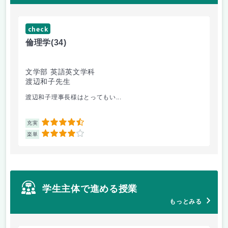
check
ch
倫理学
(34)
数
文学部 英語英文学科
文
渡辺和子先生
保
渡辺和子理事長様はとってもい...
あ
4.5
充実
充
4
楽単
楽
学生主体で進める授業
もっとみる