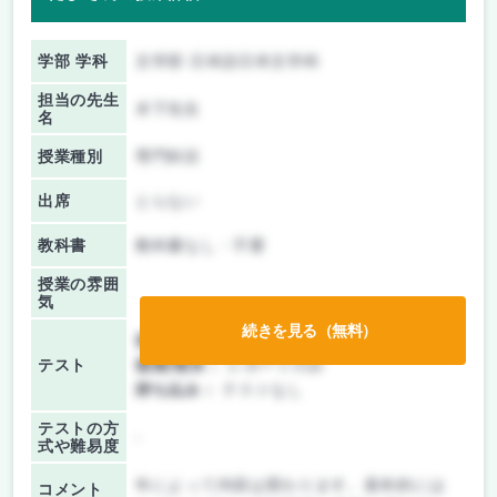
学部 学科
文学部 日本語日本文学科
担当の先生
木下先生
名
授業種別
専門科目
出席
とらない
教科書
教科書なし・不要
授業の雰囲
気
続きを見る（無料）
前期/中間：
レポートのみ
テスト
後期/期末：
レポートのみ
持ち込み：
テストなし
テストの方
-
式や難易度
年によって内容は変わります。基本的には
コメント