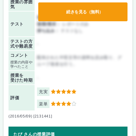
授業の雰囲
気
続きを見る（無料）
前期/中間：
レポートのみ
テスト
後期/期末：
レポートのみ
持ち込み：
テストなし
テストの方
-
式や難易度
コメント
配布された中世文学の資料を読み取り、グ
授業の内容や
ループ発表を行う。
学べたこと
授業を
-
受けた時期
充実
5
評価
楽単
4
(2016/05/09) [2131441]
たぴ さんの授業評価