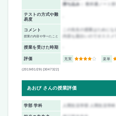
持ち込み：
教科書ノート持
テストの方式や難
-
易度
この先生の授業はためにな
コメント
内容も面白いのでオススメ
授業の内容や学べたこと
授業を
受けた時期
-
評価
充実
楽単
4
5
(2019/01/29) [3047322]
あおぴ さんの授業評価
学部 学科
人間生活学部 人間生活学科