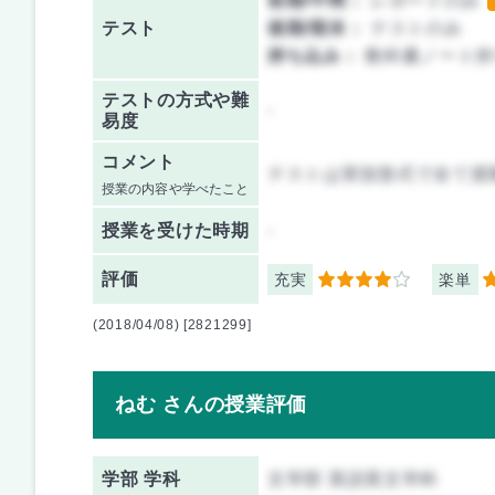
前期/中間：
レポートのみ
テスト
後期/期末：
テストのみ
持ち込み：
教科書ノート持
テストの方式や難
-
易度
コメント
テストは実技形式で全て授
授業の内容や学べたこと
授業を
受けた時期
-
評価
充実
楽単
4
4
(2018/04/08) [2821299]
ねむ さんの授業評価
学部 学科
文学部 英語英文学科