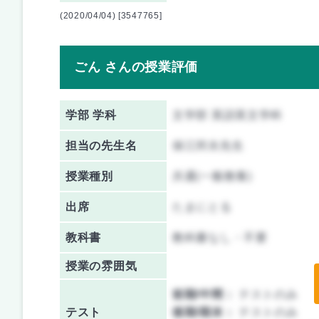
(2020/04/04) [3547765]
ごん さんの授業評価
学部 学科
文学部 英語英文学科
担当の先生名
保江邦夫先生
授業種別
共通(一般教養)
出席
たまにとる
教科書
教科書なし・不要
授業の雰囲気
前期/中間：
テストのみ
テスト
後期/期末：
テストのみ