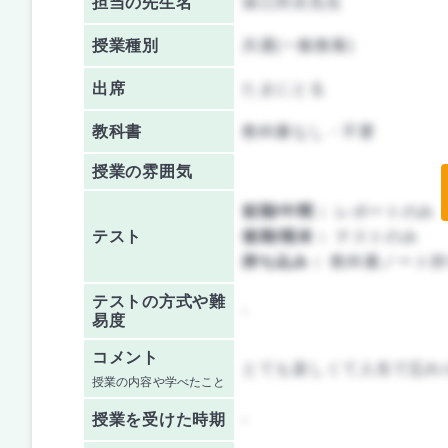
担当の先生名
保江邦夫先生
授業種別
共通(一般教養)
出席
たまにとる
教科書
教科書なし・不要
授業の雰囲気
前期/中間：
レポートのみ
テスト
後期/期末：
テストのみ
持ち込み：
教科書ノート持
テストの方式や難
-
易度
コメント
とても楽しくて人生で忘れ
授業の内容や学べたこと
授業を
受けた時期
-