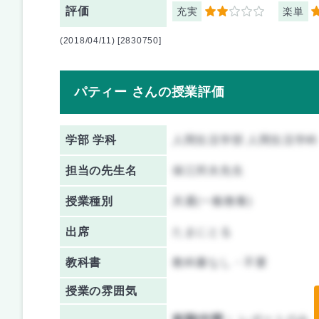
評価
充実
楽単
2
5
(2018/04/11) [2830750]
パティー さんの授業評価
学部 学科
人間生活学部 人間生活学科
担当の先生名
保江邦夫先生
授業種別
共通(一般教養)
出席
たまにとる
教科書
教科書なし・不要
授業の雰囲気