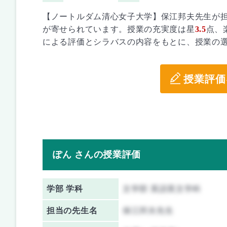
【ノートルダム清心女子大学】保江邦夫先生が
が寄せられています。授業の充実度は星
3.5
点、
による評価とシラバスの内容をもとに、授業の
授業評価
ぽん さんの授業評価
学部 学科
文学部 英語英文学科
担当の先生名
保江邦夫先生