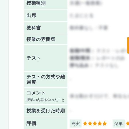
授業種別
共通(一般教養)
出席
たまにとる
教科書
教科書なし・不要
授業の雰囲気
前期/中間：
テスト・レポ
テスト
後期/期末：
レポートのみ
持ち込み：
テストなし
テストの方式や難
-
易度
コメント
体を動かすだけで、単位も
授業の内容や学べたこと
授業を
受けた時期
-
評価
充実
楽単
5
5