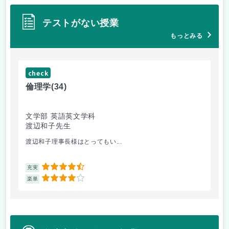
テストがない授業
もっとみる
check
ch
倫理学
(34)
数
文学部 英語英文学科
文
渡辺和子先生
保
渡辺和子理事長様はとってもい...
あ
4.5
充実
充
4
楽単
楽