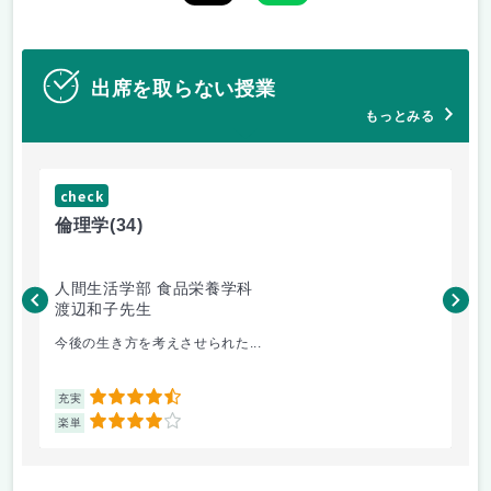
出席を取らない授業
もっとみる
check
ch
倫理学
(34)
数
人間生活学部 食品栄養学科
人
渡辺和子先生
保
今後の生き方を考えさせられた...
数
4.5
充実
充
4
楽単
楽