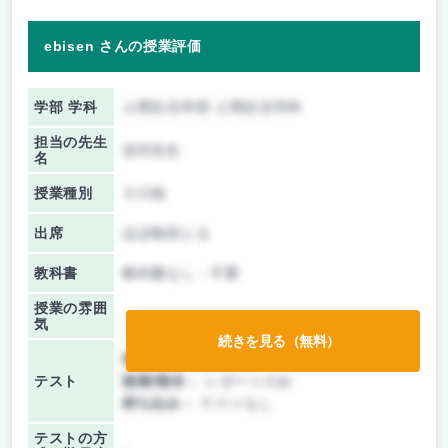
ebisen さんの授業評価
学部 学科
人間生活学部 人間生活学科
担当の先生
須沢先生
名
授業種別
その他
出席
ほぼ毎回とる
教科書
教科書なし・不要
授業の雰囲
気
続きを見る（無料）
前期/中間：
授業無し
テスト
後期/期末：
レポートのみ
持ち込み：
テストなし
テストの方
-