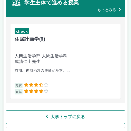
学生主体で進める授業
もっとみる
check
ch
住居計画学
(6)
絵
人間生活学部 人間生活学科
人
成清仁士先生
片
前期、後期両方の履修が基本。...
油
3.5
充実
充
4
楽単
楽
大学トップに戻る