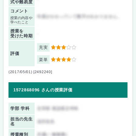
式や難易度
コメント
年度がかわっていて数字がわかりません。
授業の内容や
学べたこと
授業を
-
受けた時期
充実
3
評価
楽単
4
(2017/05/01) [2492240]
1572868096 さんの授業評価
学部 学科
文学部 英語英文学科
担当の先生
須沢先生
名
授業種別
共通(一般教養)