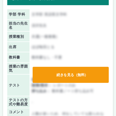
学部 学科
文学部 英語英文学科
担当の先生
須沢先生
名
授業種別
共通(一般教養)
出席
ほぼ毎回とる
教科書
教科書なし・不要
授業の雰囲
気
続きを見る（無料）
前期/中間：
レポートのみ
テスト
後期/期末：
レポートのみ
持ち込み：
教科書ノート持ち込み可
テストの方
-
式や難易度
コメント
人数が多いため、何をしていても怒られな