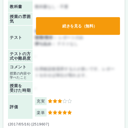
教科書
教科書なし・不要
授業の雰囲
気
続きを見る（無料）
前期/中間：
テスト・レポート両方なし
テスト
後期/期末：
レポートのみ
持ち込み：
テストなし
テストの方
-
式や難易度
コメント
出席確認後退席する人が多いです。レポー
授業の内容や
トを出せば単位が取れます。
学べたこと
授業を
-
受けた時期
充実
3
評価
楽単
5
(2017/05/16) [2519607]