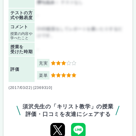
持ち込み：
テストなし
テストの方
-
式や難易度
コメント
DVD鑑賞をしてレポートを書いたりするだ
授業の内容や
けです。
学べたこと
授業を
-
受けた時期
充実
3
評価
楽単
5
(2017/03/22) [2369310]
須沢先生の「キリスト教学」の授業
評価・口コミを友達にシェアする