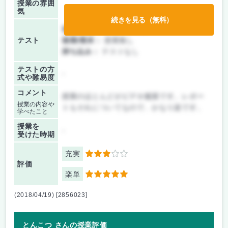
授業の雰囲
気
続きを見る（無料）
前期/中間：
レポートのみ
テスト
後期/期末：
授業無し
持ち込み：
テストなし
テストの方
-
式や難易度
コメント
授業のほとんどがビデオ鑑賞です。レポー
授業の内容や
トもそれについてなので、かなり楽です。
学べたこと
授業を
-
受けた時期
充実
3
評価
楽単
5
(2018/04/19) [2856023]
とんこつ さんの授業評価