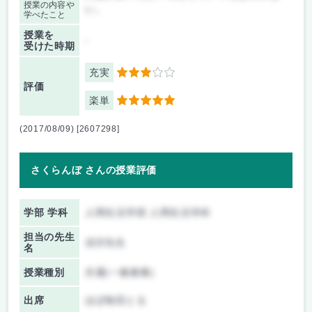
授業の内容や
い。
学べたこと
授業を
-
受けた時期
充実
3
評価
楽単
5
(2017/08/09) [2607298]
さくらんぼ さんの授業評価
学部 学科
人間生活学部 人間生活学科
担当の先生
須沢先生
名
授業種別
共通(一般教養)
出席
ほぼ毎回とる