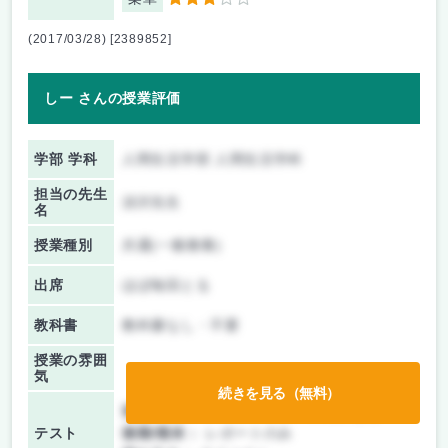
3
(2017/03/28) [2389852]
しー さんの授業評価
学部 学科
人間生活学部 人間生活学科
担当の先生
須沢先生
名
授業種別
共通(一般教養)
出席
ほぼ毎回とる
教科書
教科書なし・不要
授業の雰囲
気
続きを見る（無料）
前期/中間：
テスト・レポート両方なし
テスト
後期/期末：
レポートのみ