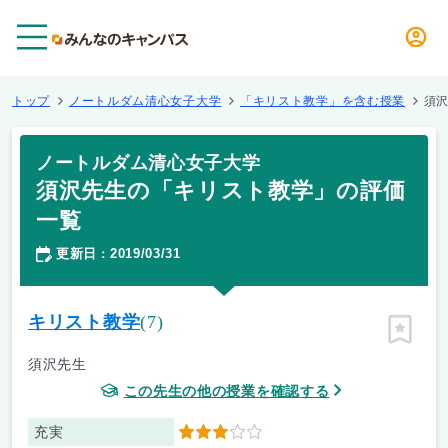
メニュー
トップ
ノートルダム清心女子大学
「キリスト教学」を含む授業
須
ノートルダム清心女子大学
須沢先生の「キリスト教学」の評価
一覧
更新日
2019/03/31
：
キリスト教学
(7)
ピン留
須沢先生
この先生の他の授業を確認する
充実
3