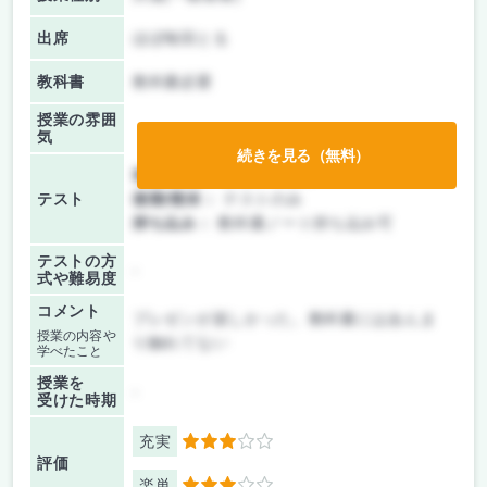
出席
ほぼ毎回とる
教科書
教科書必要
授業の雰囲
気
続きを見る（無料）
前期/中間：
レポートのみ
テスト
後期/期末：
テストのみ
持ち込み：
教科書ノート持ち込み可
テストの方
-
式や難易度
コメント
プレゼンが楽しかった。教科書にはあんま
授業の内容や
り触れてない
学べたこと
授業を
-
受けた時期
充実
3
評価
楽単