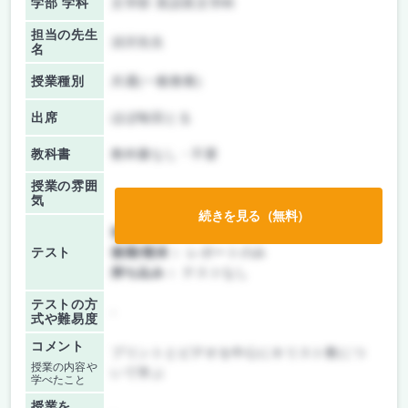
学部 学科
文学部 英語英文学科
担当の先生
須沢先生
名
授業種別
共通(一般教養)
出席
ほぼ毎回とる
教科書
教科書なし・不要
授業の雰囲
気
続きを見る（無料）
前期/中間：
レポートのみ
テスト
後期/期末：
レポートのみ
持ち込み：
テストなし
テストの方
-
式や難易度
コメント
プリントとビデオを中心にキリスト教につ
授業の内容や
いて学ぶ
学べたこと
授業を