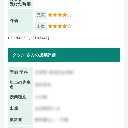
-
受けた時期
充実
4
評価
楽単
4
(2019/03/31) [3183447]
クック さんの授業評価
学部 学科
文学部 現代社会学科
担当の先生
須沢先生
名
授業種別
その他
出席
ほぼ毎回とる
教科書
教科書なし・不要