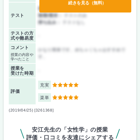
続きを見る（無料）
前期/中間：
テストのみ
テスト
後期/期末：
テストのみ
持ち込み：
テストなし
テストの方
-
式や難易度
コメント
かなり簡単です。めちゃくちゃおすすめで
授業の内容や
す。
学べたこと
授業を
-
受けた時期
充実
5
評価
楽単
5
(2019/04/25) [3261368]
安江先生の「女性学」の授業
評価・口コミを友達にシェアする