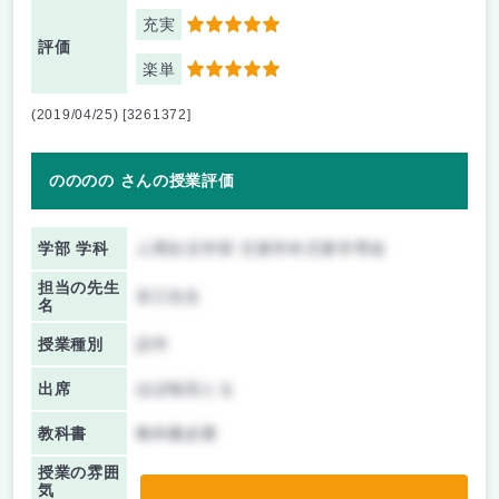
充実
5
評価
楽単
5
(2019/04/25) [3261372]
のののの さんの授業評価
学部 学科
人間生活学部 児童学科児童学専攻
担当の先生
安江先生
名
授業種別
語学
出席
ほぼ毎回とる
教科書
教科書必要
授業の雰囲
気