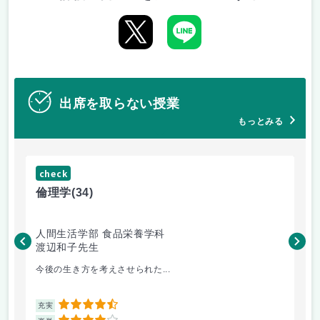
出席を取らない授業
もっとみる
check
ch
倫理学
(34)
数
人間生活学部 食品栄養学科
人
渡辺和子先生
保
今後の生き方を考えさせられた...
数
4.5
充実
充