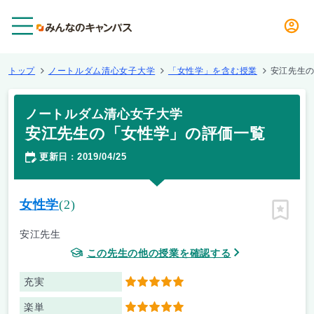
メニュー
トップ
ノートルダム清心女子大学
「女性学」を含む授業
安江先生
ノートルダム清心女子大学
安江先生の「女性学」の評価一覧
更新日
2019/04/25
：
女性学
(2)
ピン留
安江先生
この先生の他の授業を確認する
充実
5
楽単
5