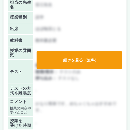
担当の先生
安江先生
名
授業種別
語学
出席
ほぼ毎回とる
教科書
教科書必要
授業の雰囲
気
続きを見る（無料）
前期/中間：
テストのみ
テスト
後期/期末：
テストのみ
持ち込み：
テストなし
テストの方
-
式や難易度
コメント
かなり簡単です。めちゃくちゃおすすめで
授業の内容や
す。
学べたこと
授業を
-
受けた時期