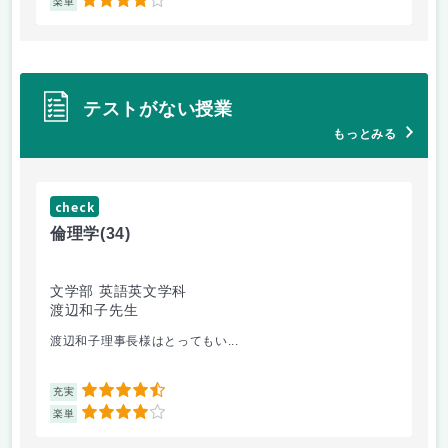
4
楽単
楽
テストがない授業
もっとみる
check
ch
倫理学
(34)
数
文学部 英語英文学科
文
渡辺和子先生
保
渡辺和子理事長様はとってもい...
あ
4.5
充実
充
4
楽単
楽