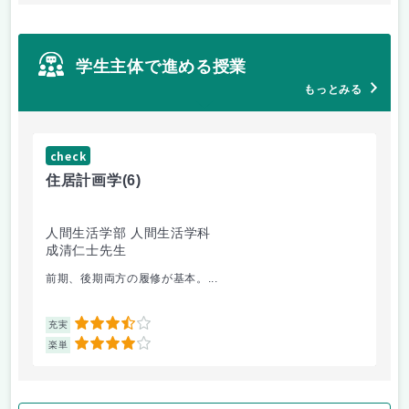
学生主体で進める授業
もっとみる
check
ch
住居計画学
(6)
絵
人間生活学部 人間生活学科
人
成清仁士先生
片
前期、後期両方の履修が基本。...
油
3.5
充実
充
4
楽単
楽