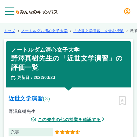
メニュー
トップ
ノートルダム清心女子大学
「近世文学演習」を含む授業
野
ノートルダム清心女子大学
野澤真樹先生の「近世文学演習」の
評価一覧
更新日
2022/03/23
：
近世文学演習
(3)
ピン留
野澤真樹先生
この先生の他の授業を確認する
充実
4.5