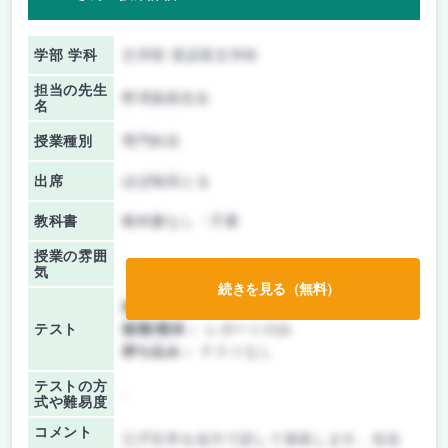
学部 学科
文学部 英語英文学科
担当の先生
野澤真樹先生
名
授業種別
専門科目
出席
ほぼ毎回とる
教科書
教科書なし・不要
授業の雰囲
気
続きを見る（無料）
前期/中間：
レポートのみ
テスト
後期/期末：
レポートのみ
持ち込み：
テストなし
テストの方
-
式や難易度
コメント
江戸文学を自力で訳して発表します。先生