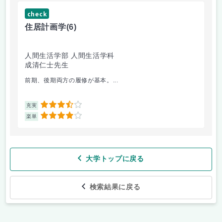
check
ch
住居計画学
(6)
絵
人間生活学部 人間生活学科
人
成清仁士先生
片
前期、後期両方の履修が基本。...
油
3.5
充実
充
4
楽単
楽
大学トップに戻る
検索結果に戻る