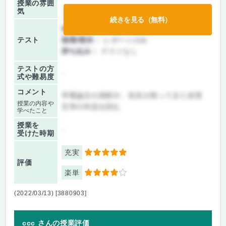
授業の雰囲
気
続きを見る（無料）
前期/中間：
レポートのみ
テスト
後期/期末：
レポートのみ
持ち込み：
テストなし
テストの方
-
式や難易度
コメント
卒業論文の添削や、先生が持ってきた近世
授業の内容や
文学の作品を読む
学べたこと
授業を
-
受けた時期
充実
5
評価
楽単
4
(2022/03/13) [3880903]
ccc さんの授業評価