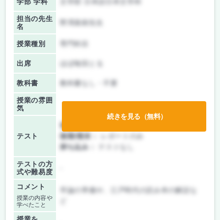
学部 学科
文学部 日本語日本文学科
担当の先生
野澤真樹先生
名
授業種別
専門科目
出席
ほぼ毎回とる
教科書
教科書なし・不要
授業の雰囲
気
続きを見る（無料）
前期/中間：
レポートのみ
テスト
後期/期末：
レポートのみ
持ち込み：
テストなし
テストの方
-
式や難易度
コメント
卒論の準備や、江戸時代の読み本の解説な
授業の内容や
ど
学べたこと
授業を