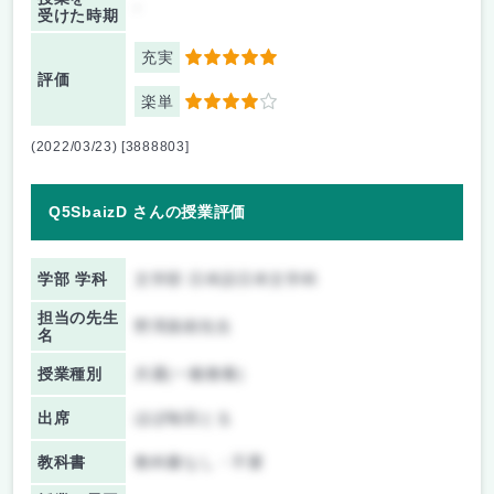
-
受けた時期
充実
5
評価
楽単
4
(2022/03/23) [3888803]
Q5SbaizD さんの授業評価
学部 学科
文学部 日本語日本文学科
担当の先生
野澤真樹先生
名
授業種別
共通(一般教養)
出席
ほぼ毎回とる
教科書
教科書なし・不要