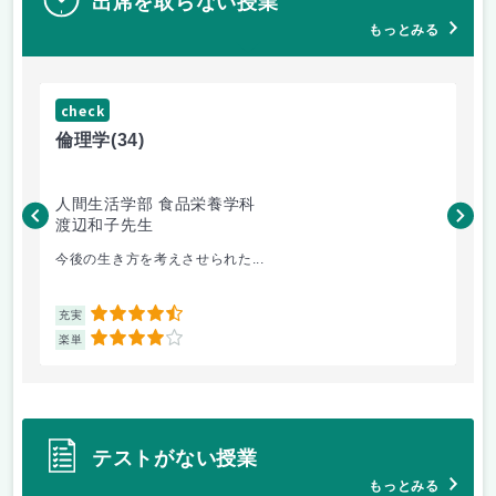
出席を取らない授業
もっとみる
check
ch
倫理学
(34)
数
人間生活学部 食品栄養学科
人
渡辺和子先生
保
今後の生き方を考えさせられた...
数
4.5
充実
充
4
楽単
楽
テストがない授業
もっとみる