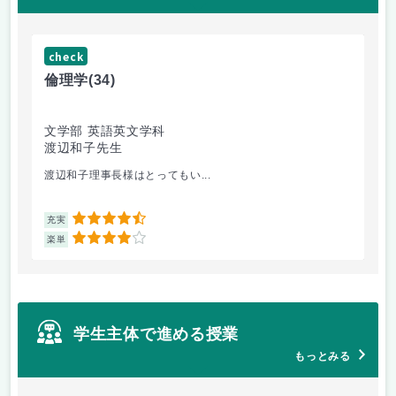
check
ch
倫理学
(34)
数
文学部 英語英文学科
文
渡辺和子先生
保
渡辺和子理事長様はとってもい...
あ
4.5
充実
充
4
楽単
楽
学生主体で進める授業
もっとみる