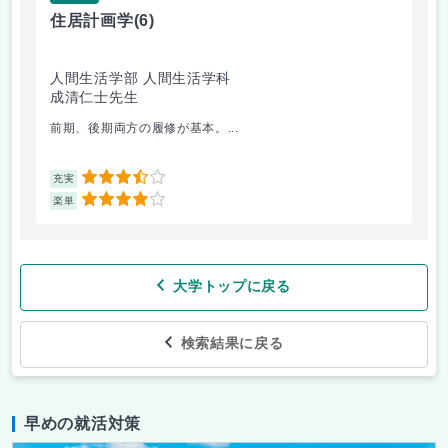
住居計画学
(6)
絵
人間生活学部 人間生活学科
人
成清仁士先生
片
前期、後期両方の履修が基本。...
油
3.5
充実
充
4
楽単
楽
大学トップに戻る
検索結果に戻る
早めの就活対策