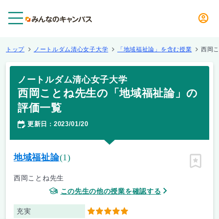
メニュー
トップ
ノートルダム清心女子大学
「地域福祉論」を含む授業
西岡
ノートルダム清心女子大学
西岡ことね先生の「地域福祉論」の
評価一覧
更新日
2023/01/20
：
地域福祉論
(1)
ピン留
西岡ことね先生
この先生の他の授業を確認する
充実
5