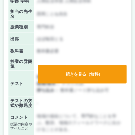
学部 学科
人間生活学部 人間生活学科
担当の先生
西岡ことね先生
名
授業種別
専門科目
出席
ほぼ毎回とる
教科書
教科書必要
授業の雰囲
気
続きを見る（無料）
前期/中間：
テストのみ
テスト
後期/期末：
テストのみ
持ち込み：
教科書ノート持ち込み可
テストの方
-
式や難易度
地域の福祉について、専門的なことを学
コメント
ぶ。数回、地域のフィールドワークに出か
授業の内容や
学べたこと
けることがある。