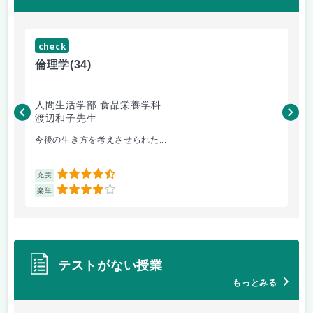
check
ch
倫理学
(34)
数
人間生活学部 食品栄養学科
人
渡辺和子先生
保
今後の生き方を考えさせられた...
数
4.5
充実
充
4
楽単
楽
テストがない授業
もっとみる