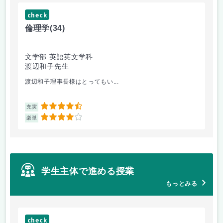
check
ch
倫理学
(34)
数
文学部 英語英文学科
文
渡辺和子先生
保
渡辺和子理事長様はとってもい...
あ
4.5
充実
充
4
楽単
楽
学生主体で進める授業
もっとみる
check
ch