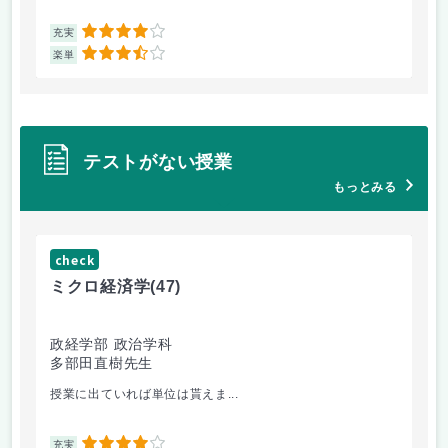
4
充実
充
3.5
楽単
楽
テストがない授業
もっとみる
check
ch
ミクロ経済学
(47)
地
政経学部 政治学科
政
多部田直樹先生
関
授業に出ていれば単位は貰えま...
授業
4
充実
充