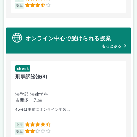
3.5
楽単
楽
オンライン中心で受けられる授業
もっとみる
check
ch
刑事訴訟法
(8)
会
法学部 法律学科
法
吉開多一先生
満
45分は事前にオンライン学習...
会
4.5
充実
充
2
楽単
楽