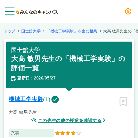
メニュー
トップ
国士舘大学
「機械工学実験」を含む授業
大髙 敏男先生の「
国士舘大学
大髙 敏男先生の「機械工学実験」の
評価一覧
更新日
2026/05/27
：
機械工学実験
(1)
ピン留
大髙 敏男先生
この先生の他の授業を確認する
充実
4