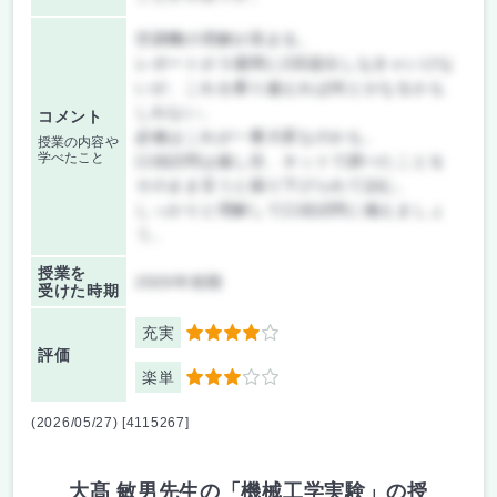
空調機の理解が高まる。
レポートが３週間に2回提出しなきゃいけな
いが、これを乗り越えれば何とかなるかも
しれない。
コメント
必修はこれが一番大変なのかも。
授業の内容や
学べたこと
口頭試問は厳し目、ネットで調べたことを
そのまま言うと掘り下げられて詰む。
しっかりと理解して口頭試問に備えましょ
う。
授業を
2026年前期
受けた時期
充実
4
評価
楽単
3
(2026/05/27) [4115267]
大髙 敏男先生の「機械工学実験」の授