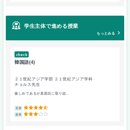
学生主体で進める授業
もっとみる
check
ch
韓国語
(4)
英
２１世紀アジア学部 ２１世紀アジア学科
政
チョルス先生
磯
厳しめであるが真面目に取り組...
お
4.5
充実
充
3
楽単
楽