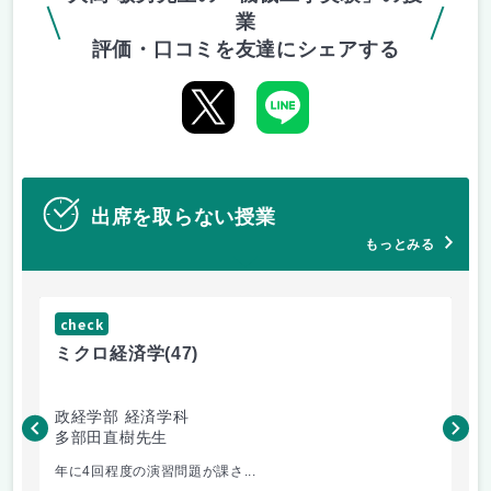
業
評価・口コミを友達にシェアする
出席を取らない授業
もっとみる
check
ch
ミクロ経済学
(47)
ミ
政経学部 経済学科
政
多部田直樹先生
多
年に4回程度の演習問題が課さ...
出