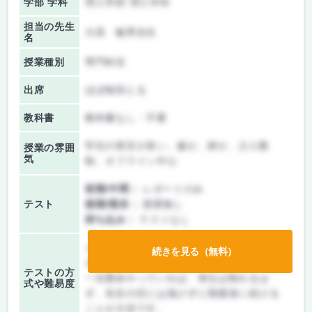
学部 学科
理工学部 理工学科
担当の先生
大高 敏男先生
名
授業種別
専門科目
出席
ほぼ毎回とる
教科書
教科書なし・不要
学生の発言が多い、厳か、静か、少人数
授業の雰囲
気
制、オフライン中心
前期/中間：
レポートのみ
テスト
後期/期末：
授業無し
持ち込み：
テストなし
とりあえず、何と言われようが諦めずにレ
続きを見る（無料）
ポートに取り組み、提出しましょう。
テストの方
一生懸命やっていれば、単位は取れるは
式や難易度
ず、先生の圧には負けずに我慢強く続ける
ことが大切です。