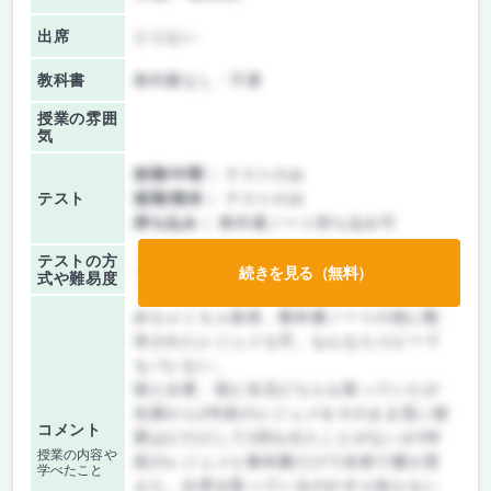
出席
とらない
教科書
教科書なし・不要
授業の雰囲
気
前期/中間：
テストのみ
テスト
後期/期末：
テストのみ
持ち込み：
教科書ノート持ち込み可
テストの方
-
続きを見る（無料）
式や難易度
めちゃくちゃ楽単。教科書ノートの他に配
布されたレジュメも可。なんならコピーで
もバレない。
税と企業、税と生活どちらも取っていたが
先輩から2年前のレジュメをそのまま貰い授
コメント
業はピだけして1回も出たことがないが2年
授業の内容や
前のレジュメと教科書だけで余裕で優が貰
学べたこと
えた。出席を取っているのかすら知らない