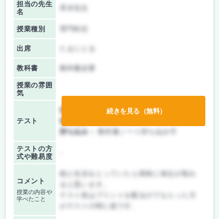
担当の先生
斉木先生
名
授業種別
専門科目
出席
たまにとる
教科書
教科書必要
授業の雰囲
気
前期/中間：
テストのみ
続きを見る（無料）
テスト
後期/期末：
テストのみ
持ち込み：
教科書ノート持ち込み可
テストの方
-
式や難易度
税と生活をとっていたら簡単に単位が取れ
コメント
ると思います。
授業の内容や
テスト前はプリントを配るのでもらった方
学べたこと
がテストの時に楽です。