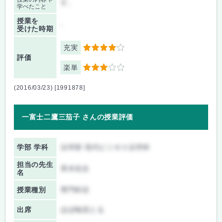
す。
学べたこと
授業を
-
受けた時期
充実
4
評価
楽単
3
(2016/03/23) [1991878]
一富士二鷹三茄子 さんの授業評価
学部 学科
法学部 現代ビジネス法学科
担当の先生
斉木先生
名
授業種別
専門科目
出席
ほぼ毎回とる