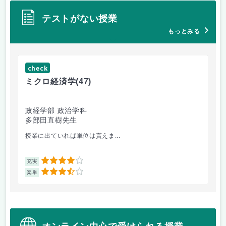
テストがない授業
もっとみる
check
ch
ミクロ経済学
(47)
地
政経学部 政治学科
政
多部田直樹先生
関
授業に出ていれば単位は貰えま...
授業
4
充実
充
3.5
楽単
楽