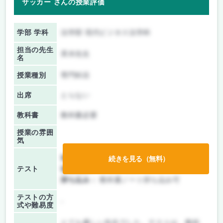
サッカー さんの授業評価
学部 学科
法学部 現代ビジネス法学科
担当の先生
斉木先生
名
授業種別
専門科目
出席
とらない
教科書
教科書必要
授業の雰囲
気
前期/中間：
テストのみ
続きを見る（無料）
テスト
後期/期末：
テストのみ
持ち込み：
教科書ノート持ち込み可
テストの方
-
式や難易度
とても優しい先生でした。テストは、教科