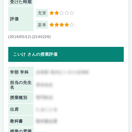
受けた時期
充実
2
評価
楽単
4
(2016/05/12) [2140226]
こいけ さんの授業評価
学部 学科
法学部 現代ビジネス法学科
担当の先生
斉木先生
名
授業種別
専門科目
出席
たまにとる
教科書
教科書必要
授業の雰囲