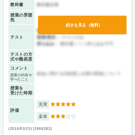
教科書
教科書必要
授業の雰囲
気
続きを見る（無料）
前期/中間：
テストのみ
テスト
後期/期末：
テストのみ
持ち込み：
教科書ノート持ち込み不可
テストの方
-
式や難易度
コメント
税金に関する法制度と企業の関係について
授業の内容や
学べたこと
授業を
-
受けた時期
充実
5
評価
楽単
3
(2016/03/15) [1968283]