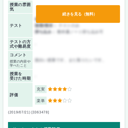
授業の雰囲
気
続きを見る（無料）
前期/中間：
テストのみ
テスト
後期/期末：
テストのみ
持ち込み：
教科書ノート持ち込み可
テストの方
-
式や難易度
コメント
面白い授業です。また取りたいです。
授業の内容や
学べたこと
授業を
-
受けた時期
充実
4
評価
楽単
3
(2019/07/21) [3363478]