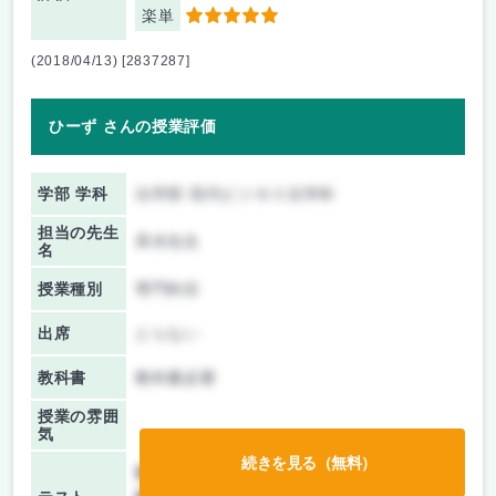
楽単
5
(2018/04/13) [2837287]
ひーず さんの授業評価
学部 学科
法学部 現代ビジネス法学科
担当の先生
斉木先生
名
授業種別
専門科目
出席
とらない
教科書
教科書必要
授業の雰囲
気
続きを見る（無料）
前期/中間：
レポートのみ