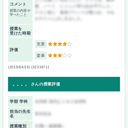
コメント
書、ノート、レジュメ持ち込み可でした。
授業の内容や
テスト前に、復習プリントが配られ、それ
学べたこと
がテストに少し出ました。
授業を
-
受けた時期
充実
4
評価
楽単
3
(2019/04/16) [3233871]
。。。。 さんの授業評価
学部 学科
法学部 現代ビジネス法学科
担当の先生
斉木先生
名
授業種別
共通(一般教養)