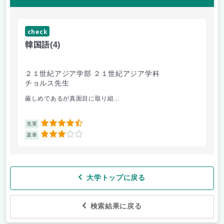
check
ch
韓国語
(4)
英
２１世紀アジア学部 ２１世紀アジア学科
政
チョルス先生
磯
厳しめであるが真面目に取り組...
お
4.5
充実
充
3
楽単
楽
大学トップに戻る
検索結果に戻る