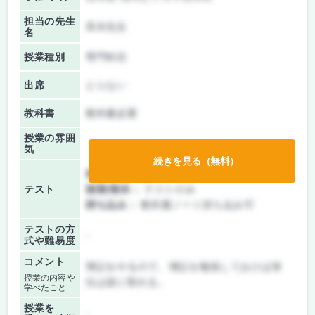
担当の先生
斉木先生
名
授業種別
専門科目
出席
とらない
教科書
教科書必要
授業の雰囲
気
続きを見る（無料）
前期/中間：
テストのみ
テスト
後期/期末：
テストのみ
持ち込み：
教科書ノート持ち込み可
テストの方
-
式や難易度
コメント
簿記をやるので、簿記を勉強しておけば単
授業の内容や
位は楽に取れる。
学べたこと
授業を
-