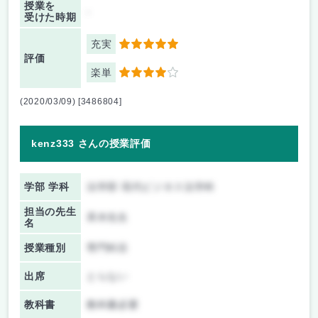
授業を
-
受けた時期
充実
5
評価
楽単
4
(2020/03/09) [3486804]
kenz333 さんの授業評価
学部 学科
法学部 現代ビジネス法学科
担当の先生
斉木先生
名
授業種別
専門科目
出席
とらない
教科書
教科書必要