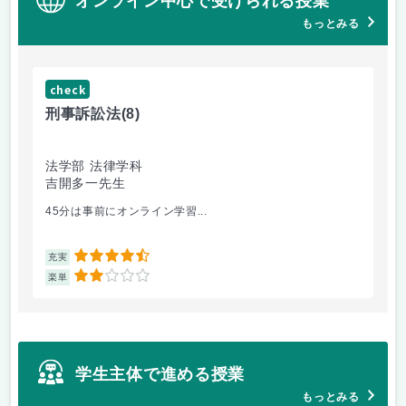
オンライン中心で受けられる授業
もっとみる
check
ch
刑事訴訟法
(8)
会
法学部 法律学科
法
吉開多一先生
満
45分は事前にオンライン学習...
会
4.5
充実
充
2
楽単
楽
学生主体で進める授業
もっとみる