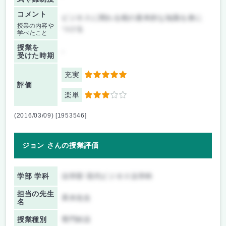
コメント
ビジネスに関わる税の基本的な知識を身に
授業の内容や
つける
学べたこと
授業を
-
受けた時期
充実
5
評価
楽単
3
(2016/03/09) [1953546]
ジョン さんの授業評価
学部 学科
法学部 現代ビジネス法学科
担当の先生
斉木先生
名
授業種別
専門科目