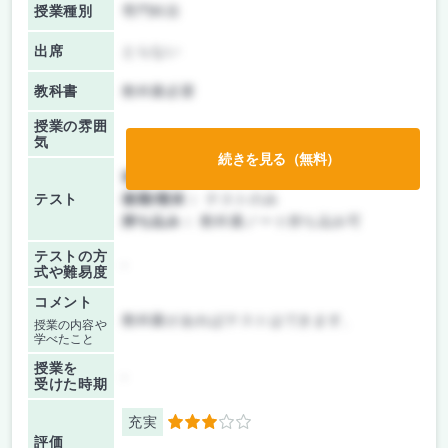
授業種別
専門科目
出席
とらない
教科書
教科書必要
授業の雰囲
気
続きを見る（無料）
前期/中間：
テストのみ
テスト
後期/期末：
テストのみ
持ち込み：
教科書ノート持ち込み可
テストの方
-
式や難易度
コメント
教科書があればテストはできます、
授業の内容や
学べたこと
授業を
-
受けた時期
充実
3
評価