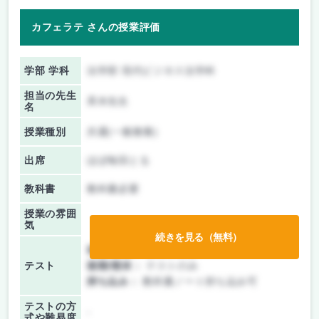
カフェラテ さんの授業評価
学部 学科
法学部 現代ビジネス法学科
担当の先生
斉木先生
名
授業種別
共通(一般教養)
出席
ほぼ毎回とる
教科書
教科書必要
授業の雰囲
気
続きを見る（無料）
前期/中間：
テストのみ
テスト
後期/期末：
テストのみ
持ち込み：
教科書ノート持ち込み可
テストの方
-
式や難易度