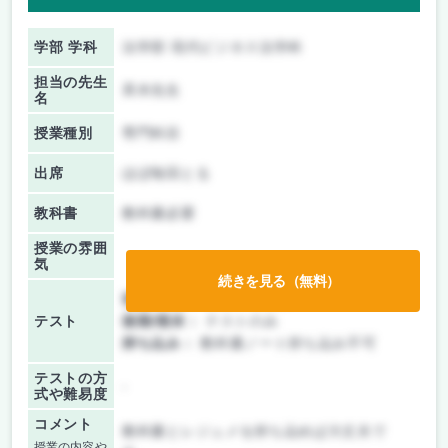
学部 学科
法学部 現代ビジネス法学科
担当の先生
斉木先生
名
授業種別
専門科目
出席
ほぼ毎回とる
教科書
教科書必要
授業の雰囲
気
続きを見る（無料）
前期/中間：
レポートのみ
テスト
後期/期末：
テストのみ
持ち込み：
教科書ノート持ち込み不可
テストの方
-
式や難易度
コメント
教科書とレジュメを持ち込めば大丈夫で
授業の内容や