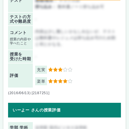
テスト
後期/期末：
テストのみ
持ち込み：
教科書ノート持ち込み可
テストの方
-
式や難易度
内容は少し難しいかもしれないが、テスト
コメント
は教科書やレジュメは持ち込み可のため割
授業の内容や
学べたこと
と何とかなる。
授業を
-
受けた時期
充実
3
評価
楽単
4
(2016/06/13) [2187251]
いーよー さんの授業評価
学部 学科
法学部 現代ビジネス法学科