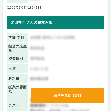
(2016/02/03) [1894333]
米田共介 さんの授業評価
学部 学科
法学部 現代ビジネス法学科
担当の先生
斉木先生
名
授業種別
専門科目
出席
たまにとる
教科書
教科書必要
授業の雰囲
気
続きを見る（無料）
前期/中間：
レポートのみ
テスト
後期/期末：
テストのみ
持ち込み：
教科書ノート持ち込み可