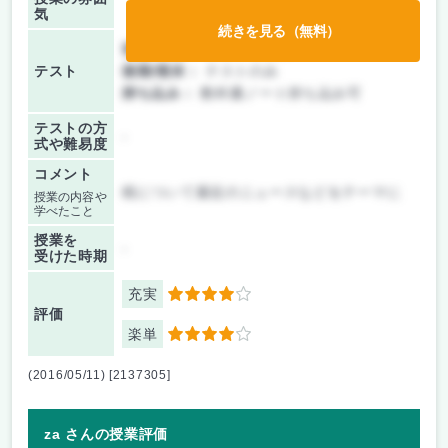
気
続きを見る（無料）
前期/中間：
レポートのみ
テスト
後期/期末：
テストのみ
持ち込み：
教科書ノート持ち込み可
テストの方
-
式や難易度
コメント
税について最近のニュースなどをテーマに
授業の内容や
学べたこと
授業を
-
受けた時期
充実
4
評価
楽単
4
(2016/05/11) [2137305]
za さんの授業評価