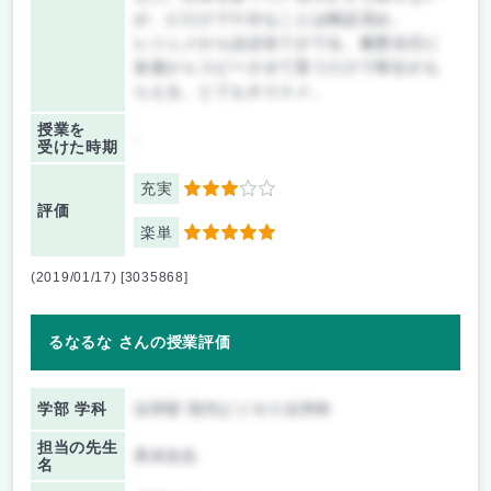
が、ピだけで十分なことは検証済み。
レジュメからほぼ全てがでる。最悪当日に
友達からコピーさせて貰うだけで単位がも
らえる。とてもオススメ。
授業を
-
受けた時期
充実
3
評価
楽単
5
(2019/01/17) [3035868]
るなるな さんの授業評価
学部 学科
法学部 現代ビジネス法学科
担当の先生
斉木先生
名