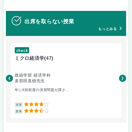
出席を取らない授業
もっとみる
check
ch
ミクロ経済学
(47)
ミ
政経学部 経済学科
政
多部田直樹先生
多
年に4回程度の演習問題が課さ...
出
4
充実
充
3.5
楽単
楽