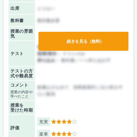
出席
とらない
教科書
教科書必要
授業の雰囲
気
続きを見る（無料）
前期/中間：
レポートのみ
テスト
後期/期末：
テストのみ
持ち込み：
教科書ノート持ち込み可
テストの方
-
式や難易度
コメント
板書は少なめで、前期後期共に法人税を中
授業の内容や
心に勉強
学べたこと
授業を
-
受けた時期
充実
4
評価
楽単
4