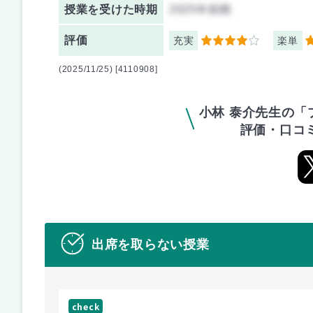
授業を
受けた時期
2025年前期
評価
充実
楽単
4
4
(2025/11/25) [4110908]
小林 泰介先生の「
評価・口コ
出席を取らない授業
check