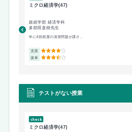
ミクロ経済学
(47)
政経学部 経済学科
多部田直樹先生
年に4回程度の演習問題が課さ...
充実
4
楽単
3.5
テストがない授業
check
ミクロ経済学
(47)