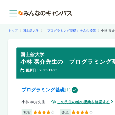
メニュー
トップ
国士舘大学
「プログラミング基礎」を含む授業
小林 泰
国士舘大学
小林 泰介先生の「プログラミング
更新日
2025/11/25
：
プログラミング基礎
(1)
小林 泰介先生
この先生の他の授業を確認する
充実
楽単
4
4