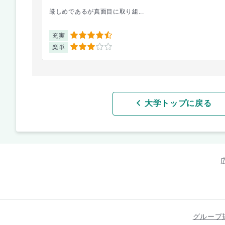
厳しめであるが真面目に取り組...
充実
4.5
楽単
3
大学トップに戻る
グループ