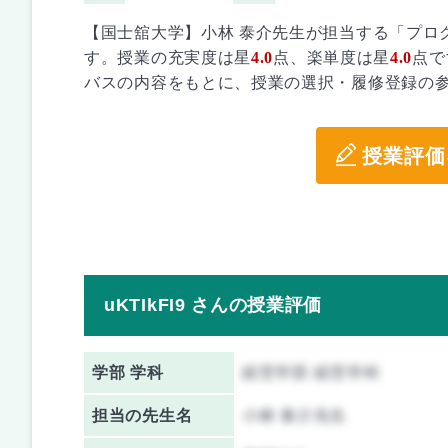
【国士舘大学】小林 泰介先生が担当する「プロ
す。授業の充実度は星
4.0
点、楽単度は星
4.0
点で
バスの内容をもとに、授業の選択・履修登録の
授業評価
uKTIkFI9 さんの授業評価
学部 学科
経営学部 経営学科
担当の先生名
小林 泰介先生