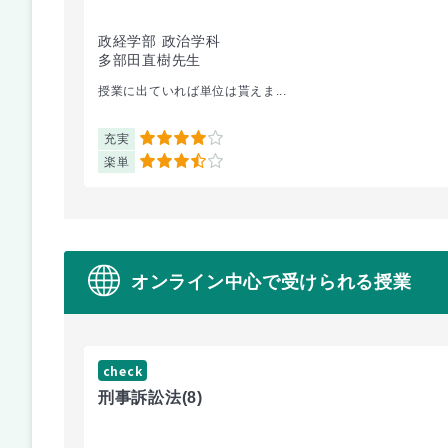
政経学部 政治学科
多部田直樹先生
授業に出ていれば単位は貰えま...
充実
4
楽単
3.5
オンライン中心で受けられる授業
check
刑事訴訟法
(8)