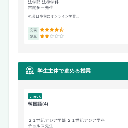
法学部 法律学科
吉開多一先生
45分は事前にオンライン学習...
充実
4.5
楽単
2
学生主体で進める授業
check
韓国語
(4)
２１世紀アジア学部 ２１世紀アジア学科
チョルス先生