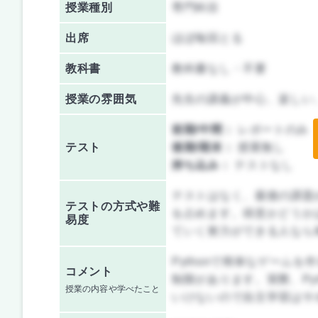
授業種別
専門科目
出席
ほぼ毎回とる
教科書
教科書なし・不要
授業の雰囲気
先生の講義が中心、楽しい
前期/中間：
レポートのみ
テスト
後期/期末：
授業無し
持ち込み：
テストなし
テストはなく、最後の課題
テストの方式や難
を占めます。得意かどうか
易度
ていく努力ができる人なら
Pythonで簡単なゲーム
コメント
制限があります。実際、Py
授業の内容や学べたこと
いけないので自主学習はサ