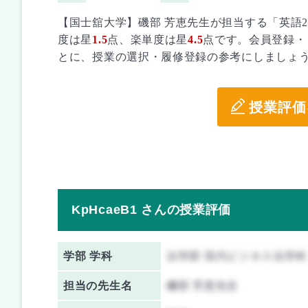
【国士舘大学】磯部 芳恵先生が担当する「英語
度は星
1.5
点、楽単度は星
4.5
点です。会員登録・
とに、授業の選択・履修登録の参考にしましょ
授業評価
KpHcaeB1 さんの授業評価
学部 学科
法学部 現代ビジネス法学科
担当の先生名
磯部 芳恵先生