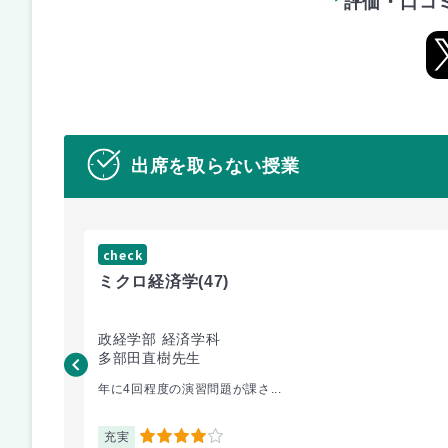
評価・口コ
出席を取らない授業
check
ミクロ経済学
(47)
政経学部 経済学科
多部田直樹先生
年に4回程度の演習問題が課さ...
充実
4