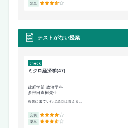
楽単
3.5
テストがない授業
check
ミクロ経済学
(47)
政経学部 政治学科
多部田直樹先生
授業に出ていれば単位は貰えま...
充実
4
楽単
3.5