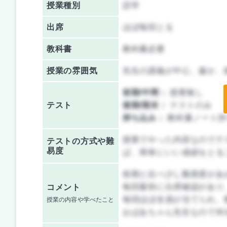
授業種別
語学
出席
ほぼ毎回とる
教科書
教科書必要
授業の雰囲気
先生の講義が中心、厳か、
前期/中間：
授業無し
テスト
後期/期末：
テストのみ
持ち込み：
教科書ノート持
授業でやった内容なのでテ
テストの方式や難
易度
ば、簡単にいい成績をとる
前期と比べ少し難易度があ
毎回最初に出席確認があり
コメント
毎回ほぼ全員が当てられ、
授業の内容や学べたこと
おばあちゃん先生なので何