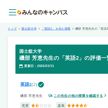
メニュー
トップ
国士舘大学
「英語2」を含む授業
磯部 芳恵先生の「英語
国士舘大学
磯部 芳恵先生の「英語2」の評価一
更新日
2026/03/31
：
英語2
(2)
磯部 芳恵先生
この先生の他の授業を確認する
充実
楽単
1.5
4.5