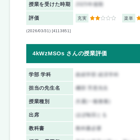
授業を
受けた時期
2025年後期
評価
充実
楽単
2
5
(2026/03/31) [4113851]
4kWzMSOs さんの授業評価
学部 学科
政経学部 経済学科
担当の先生名
磯部 芳恵先生
授業種別
共通(一般教養)
出席
ほぼ毎回とる
教科書
教科書必要