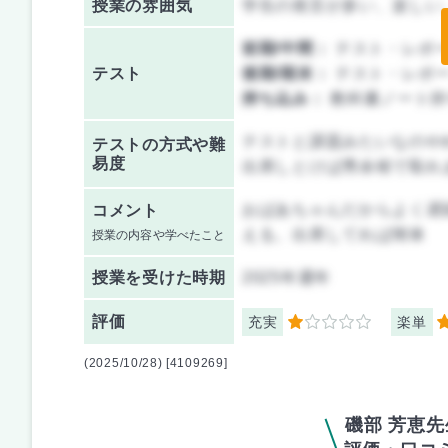
授業の雰囲気
学生の発言が多い、楽しい
前期/中間：
テスト・レポ
テスト
後期/期末：
テスト・レポ
持ち込み：
教科書ノート持
テストと課題みたいなのや
テストの方式や難
易度
出席しとけば秀余裕で取れ
おばあちゃんだからよく遅
コメント
える。出席してれば簡単
授業の内容や学べたこと
授業を
受けた時期
2025年通年
評価
充実
楽単
1
4
(2025/10/28) [4109269]
磯部 芳恵