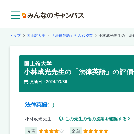
メニュー
トップ
国士舘大学
「法律英語」を含む授業
小林成光先生の「法
国士舘大学
小林成光先生の「法律英語」の評価
更新日
2024/03/30
：
法律英語
(1)
小林成光先生
この先生の他の授業を確認する
充実
楽単
4
5