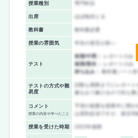
授業種別
専門科目
出席
ほぼ毎回とる
教科書
教科書必要
授業の雰囲気
学生の発言が多い
前期/中間：
レポートのみ
テスト
後期/期末：
レポートのみ
持ち込み：
教科書ノート持
試験も期限までにレポート
テストの方式や難
易度
書をみて解けるので何も難
予習の範囲を授業中に聞か
コメント
は原則必須ですが、就活等
授業の内容や学べたこと
授業を
受けた時期
2023年後期