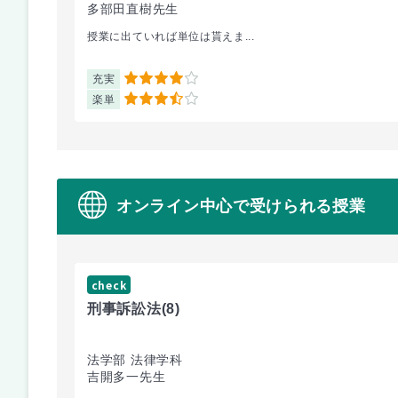
多部田直樹先生
授業に出ていれば単位は貰えま...
充実
4
楽単
3.5
オンライン中心で受けられる授業
check
刑事訴訟法
(8)
法学部 法律学科
吉開多一先生