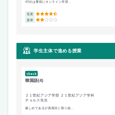
45分は事前にオンライン学習...
充実
4.5
楽単
2
学生主体で進める授業
check
韓国語
(4)
２１世紀アジア学部 ２１世紀アジア学科
チョルス先生
厳しめであるが真面目に取り組...