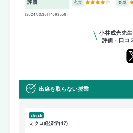
評価
充実
楽単
4
5
(2024/03/30) [4063559]
小林成光先生
評価・口コ
出席を取らない授業
check
ミクロ経済学
(47)