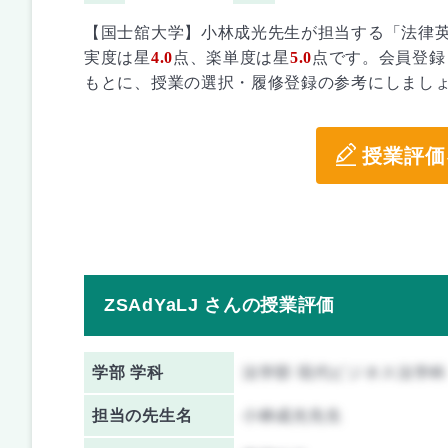
【国士舘大学】小林成光先生が担当する「法律
実度は星
4.0
点、楽単度は星
5.0
点です。会員登録
もとに、授業の選択・履修登録の参考にしまし
授業評価
ZSAdYaLJ さんの授業評価
学部 学科
法学部 現代ビジネス法学科
担当の先生名
小林成光先生