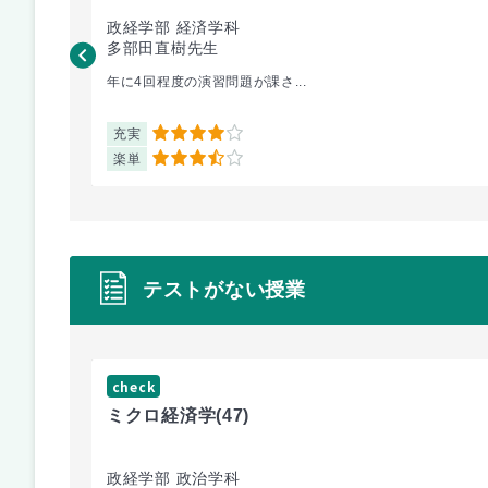
政経学部 経済学科
多部田直樹先生
年に4回程度の演習問題が課さ...
充実
4
楽単
3.5
テストがない授業
check
ミクロ経済学
(47)
政経学部 政治学科