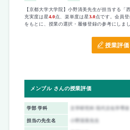
【京都大学大学院】小野清美先生が担当する「
充実度は星
4.0
点、楽単度は星
3.0
点です。会員登
をもとに、授業の選択・履修登録の参考にしま
授業評価
メンブル さんの授業評価
学部 学科
文学研究科 現代文化学専攻
担当の先生名
小野清美先生