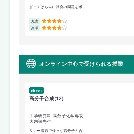
ざっくばらんに社会の問題を考...
充実
4
楽単
4
オンライン中心で受けられる授業
check
高分子合成
(12)
工学研究科 高分子化学専攻
大内誠先生
リレー講義で様々な高分子の合...