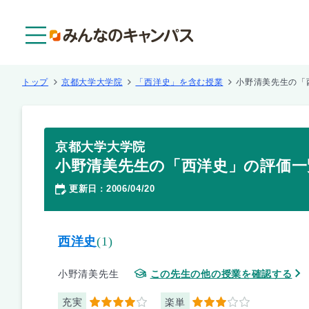
メニュー
トップ
京都大学大学院
「西洋史」を含む授業
小野清美先生の「
京都大学大学院
小野清美先生の「西洋史」の評価一
更新日
2006/04/20
：
西洋史
(1)
小野清美先生
この先生の他の授業を確認する
充実
楽単
4
3