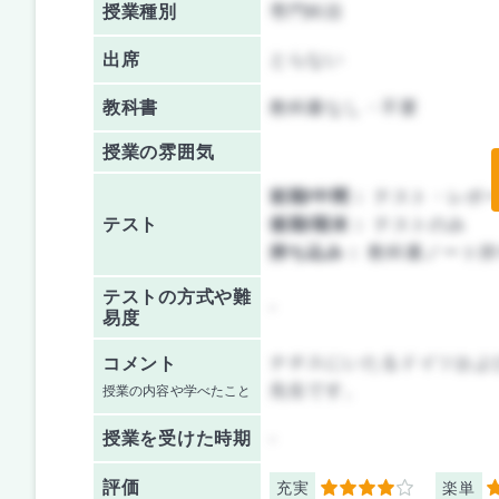
授業種別
専門科目
出席
とらない
教科書
教科書なし・不要
授業の雰囲気
前期/中間：
テスト・レポ
テスト
後期/期末：
テストのみ
持ち込み：
教科書ノート持
テストの方式や難
-
易度
ナチスにいたるドイツおよ
コメント
先生です。
授業の内容や学べたこと
授業を
受けた時期
-
評価
充実
楽単
4
3