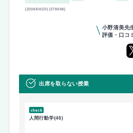
(2006/04/20) [378648]
小野清美先
評価・口コ
出席を取らない授業
check
人間行動学
(46)