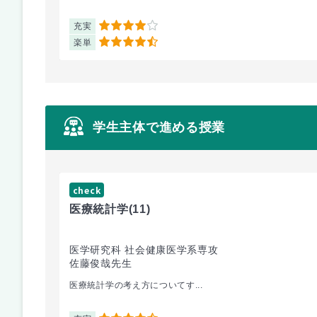
充実
4
楽単
4.5
学生主体で進める授業
check
医療統計学
(11)
医学研究科 社会健康医学系専攻
佐藤俊哉先生
医療統計学の考え方についてす...