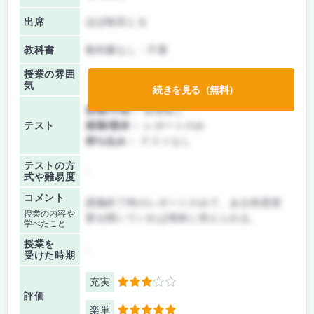
出席
ほぼ毎回とる
教科書
教科書なし・不要
授業の雰囲
気
続きを見る（無料）
前期/中間：
授業無し
テスト
後期/期末：
レポートのみ
持ち込み：
テストなし
テストの方
-
式や難易度
コメント
講義終了時のレポートのみで、ある程度授
授業の内容や
業を聞いていれば簡単に答えられる。
学べたこと
授業を
-
受けた時期
充実
3
評価
楽単
5