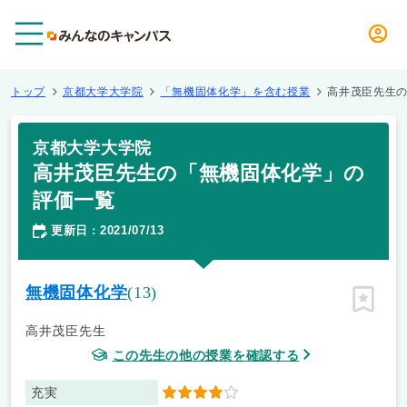
メニュー
トップ
京都大学大学院
「無機固体化学」を含む授業
高井茂臣先生
京都大学大学院
高井茂臣先生の「無機固体化学」の
評価一覧
更新日
2021/07/13
：
無機固体化学
(13)
ピン留
高井茂臣先生
この先生の他の授業を確認する
充実
4