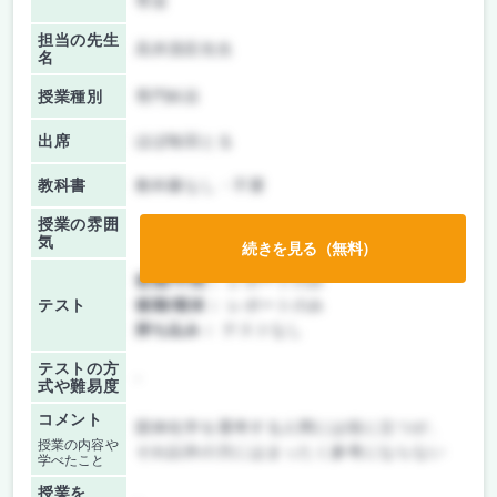
専攻
担当の先生
高井茂臣先生
名
授業種別
専門科目
出席
ほぼ毎回とる
教科書
教科書なし・不要
授業の雰囲
気
続きを見る（無料）
前期/中間：
レポートのみ
テスト
後期/期末：
レポートのみ
持ち込み：
テストなし
テストの方
-
式や難易度
コメント
固体化学を選考する人間には役に立つが、
授業の内容や
それ以外の方にはまったく参考にならない
学べたこと
授業を