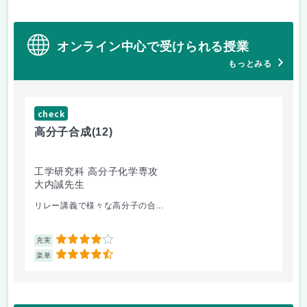
オンライン中心で受けられる授業
もっとみる
check
ch
高分子合成
(12)
医
工学研究科 高分子化学専攻
医
大内誠先生
佐
リレー講義で様々な高分子の合...
医
4
充実
充
4.5
楽単
楽