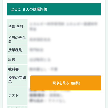
はるこ さんの授業評価
エネルギー科学研究科 エネルギー基礎科学
学部 学科
専攻
担当の先生
高井茂臣先生
名
授業種別
専門科目
出席
ほぼ毎回とる
教科書
教科書なし・不要
授業の雰囲
気
続きを見る（無料）
前期/中間：
レポートのみ
テスト
後期/期末：
授業無し
持ち込み：
テストなし