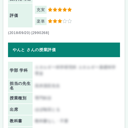
充実
5
評価
楽単
3
(2018/09/20) [2990268]
やんと さんの授業評価
エネルギー科学研究科 エネルギー基礎科学
学部 学科
専攻
担当の先生
高井茂臣先生
名
授業種別
専門科目
出席
ほぼ毎回とる
教科書
教科書なし・不要