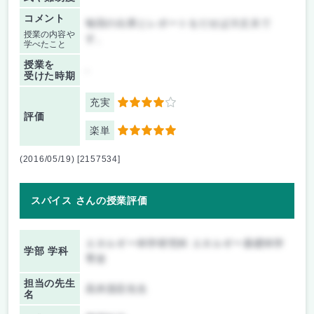
コメント
毎回の出席とレポートをだせば大丈夫で
授業の内容や
す。
学べたこと
授業を
-
受けた時期
充実
4
評価
楽単
5
(2016/05/19) [2157534]
スパイス さんの授業評価
エネルギー科学研究科 エネルギー基礎科学
学部 学科
専攻
担当の先生
高井茂臣先生
名