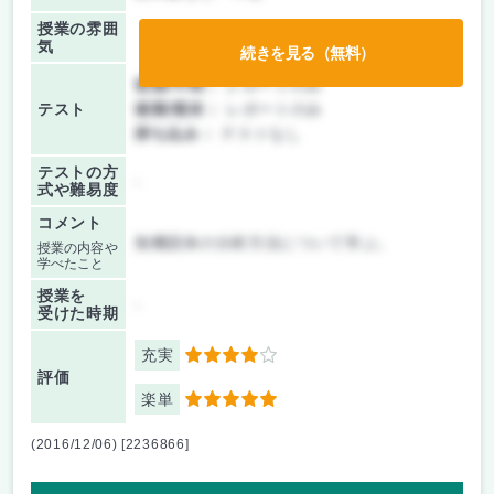
授業の雰囲
気
続きを見る（無料）
前期/中間：
レポートのみ
テスト
後期/期末：
レポートのみ
持ち込み：
テストなし
テストの方
-
式や難易度
コメント
無機固体の分析方法について学ぶ。
授業の内容や
学べたこと
授業を
-
受けた時期
充実
4
評価
楽単
5
(2016/12/06) [2236866]