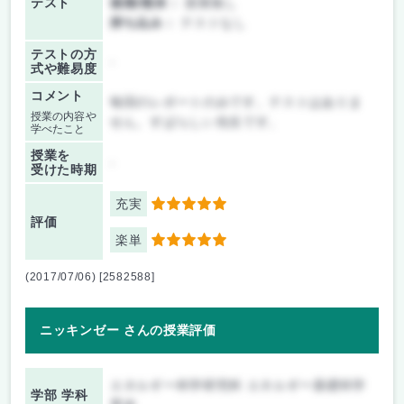
テスト
後期/期末：
授業無し
持ち込み：
テストなし
テストの方
-
式や難易度
コメント
毎回のレポートのみです。テストはありま
授業の内容や
せん。すばらしい先生です。
学べたこと
授業を
-
受けた時期
充実
5
評価
楽単
5
(2017/07/06) [2582588]
ニッキンゼー さんの授業評価
エネルギー科学研究科 エネルギー基礎科学
学部 学科