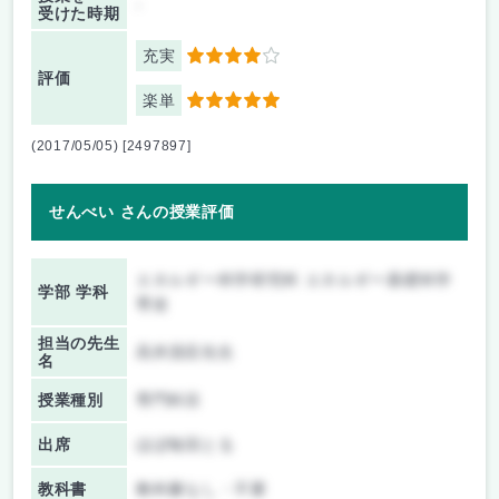
-
受けた時期
充実
4
評価
楽単
5
(2017/05/05) [2497897]
せんべい さんの授業評価
エネルギー科学研究科 エネルギー基礎科学
学部 学科
専攻
担当の先生
高井茂臣先生
名
授業種別
専門科目
出席
ほぼ毎回とる
教科書
教科書なし・不要