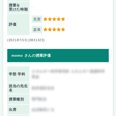
授業を
-
受けた時期
充実
5
評価
楽単
5
(2021/07/13) [3831323]
momo さんの授業評価
エネルギー科学研究科 エネルギー基礎科学
学部 学科
専攻
担当の先生
高井茂臣先生
名
授業種別
専門科目
出席
ほぼ毎回とる