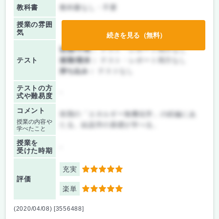
教科書
教科書なし・不要
授業の雰囲
気
続きを見る（無料）
前期/中間：
テスト・レポート両方なし
テスト
後期/期末：
テスト・レポート両方なし
持ち込み：
テストなし
テストの方
-
式や難易度
コメント
前期の「エネルギー無機化学」の続編にあ
授業の内容や
たる。結晶学の基礎が学べる。
学べたこと
授業を
-
受けた時期
充実
5
評価
楽単
5
(2020/04/08) [3556488]