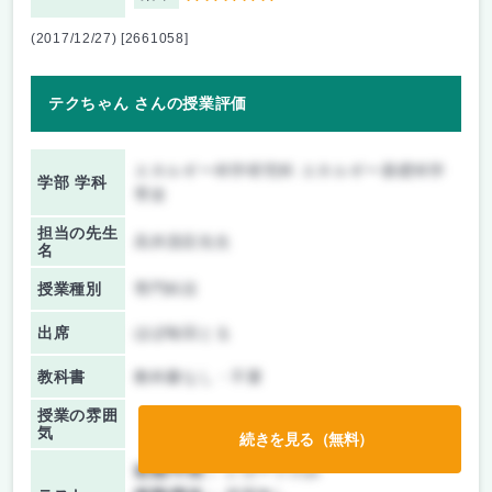
(2017/12/27) [2661058]
テクちゃん さんの授業評価
エネルギー科学研究科 エネルギー基礎科学
学部 学科
専攻
担当の先生
高井茂臣先生
名
授業種別
専門科目
出席
ほぼ毎回とる
教科書
教科書なし・不要
授業の雰囲
気
続きを見る（無料）
前期/中間：
レポートのみ