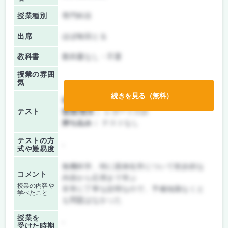
授業種別
専門科目
出席
ほぼ毎回とる
教科書
教科書なし・不要
授業の雰囲
気
続きを見る（無料）
前期/中間：
レポートのみ
テスト
後期/期末：
レポートのみ
持ち込み：
テストなし
テストの方
-
式や難易度
無機科学、特に固体化学について初歩的な
コメント
内容から応用まで学ぶ
授業の内容や
非常に丁寧な説明なので、予備知識なくと
学べたこと
も問題はなかった
授業を
-
受けた時期