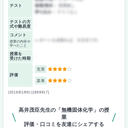
テスト
後期/期末：
授業無し
持ち込み：
テストなし
テストの方
-
式や難易度
コメント
レポートを頑張れば、大丈夫です。
授業の内容や
学べたこと
授業を
-
受けた時期
充実
4
評価
楽単
4
(2016/01/06) [1869917]
高井茂臣先生の「無機固体化学」の授
業
評価・口コミを友達にシェアする