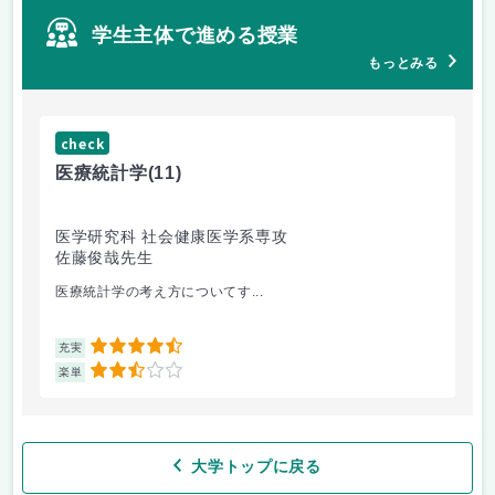
学生主体で進める授業
もっとみる
check
ch
医療統計学
(11)
運
医学研究科 社会健康医学系専攻
人
佐藤俊哉先生
林
医療統計学の考え方についてす...
か
4.5
充実
充
2.5
楽単
楽
大学トップに戻る