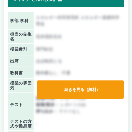
エネルギー科学研究科 エネルギー基礎科学
学部 学科
専攻
担当の先生
高井茂臣先生
名
授業種別
専門科目
出席
ほぼ毎回とる
教科書
教科書なし・不要
授業の雰囲
気
続きを見る（無料）
前期/中間：
レポートのみ
テスト
後期/期末：
レポートのみ
持ち込み：
テストなし
テストの方
-
式や難易度