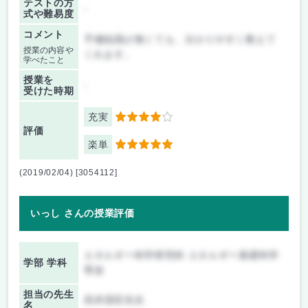
テストの方
-
式や難易度
コメント
予備知識が無くても、分かりやすく教えて
授業の内容や
くれます。
学べたこと
授業を
-
受けた時期
充実
4
評価
楽単
5
(2019/02/04) [3054112]
いっし さんの授業評価
エネルギー科学研究科 エネルギー基礎科学
学部 学科
専攻
担当の先生
高井茂臣先生
名