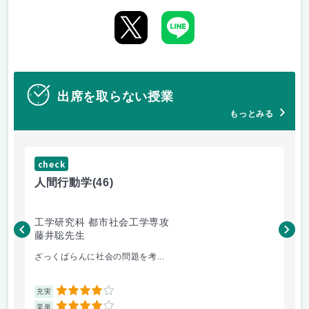
出席を取らない授業
もっとみる
check
ch
人間行動学
(46)
人
工学研究科 都市社会工学専攻
工
藤井聡先生
藤
ざっくばらんに社会の問題を考...
土
4
充実
充
4
楽単
楽