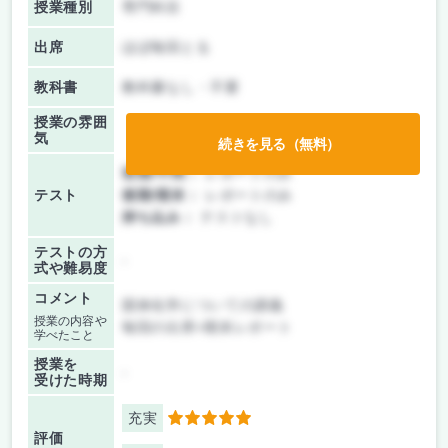
授業種別
専門科目
出席
ほぼ毎回とる
教科書
教科書なし・不要
授業の雰囲
気
続きを見る（無料）
前期/中間：
レポートのみ
テスト
後期/期末：
レポートのみ
持ち込み：
テストなし
テストの方
-
式や難易度
コメント
固体化学についての講義
授業の内容や
毎回の出席+期末レポート
学べたこと
授業を
-
受けた時期
充実
5
評価