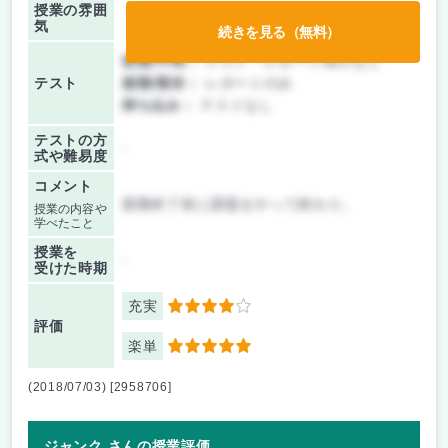
授業の雰囲
気
続きを見る（無料）
前期/中間：
テスト・レポート両方なし
テスト
後期/期末：
レポートのみ
持ち込み：
テストなし
テストの方
-
式や難易度
コメント
授業終了前に課題をやって終わり。
授業の内容や
学べたこと
授業を
-
受けた時期
充実
4
評価
楽単
5
(2018/07/03) [2958706]
ジャンク さんの授業評価