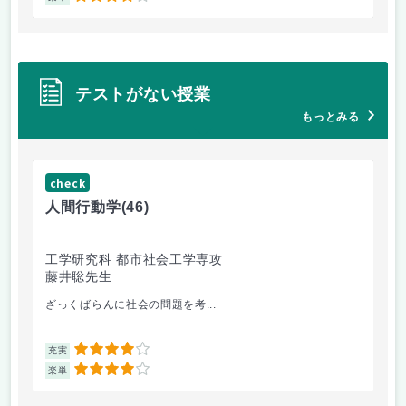
テストがない授業
もっとみる
check
ch
人間行動学
(46)
人
工学研究科 都市社会工学専攻
工
藤井聡先生
藤
ざっくばらんに社会の問題を考...
人
4
充実
充
4
楽単
楽