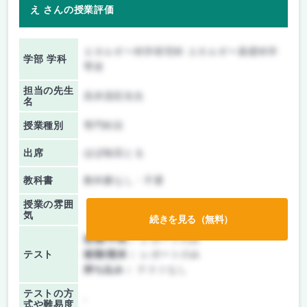
え さんの授業評価
エネルギー科学研究科 エネルギー基礎科学
学部 学科
専攻
担当の先生
高井茂臣先生
名
授業種別
専門科目
出席
ほぼ毎回とる
教科書
教科書なし・不要
授業の雰囲
気
続きを見る（無料）
前期/中間：
レポートのみ
テスト
後期/期末：
レポートのみ
持ち込み：
テストなし
テストの方
-
式や難易度