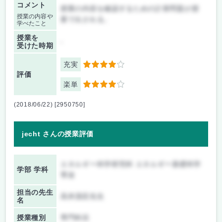
コメント
授業の内容を確認するための計算問題が授
授業の内容や
業で出される。
学べたこと
授業を
-
受けた時期
充実
4
評価
楽単
4
(2018/06/22) [2950750]
jecht さんの授業評価
エネルギー科学研究科 エネルギー基礎科学
学部 学科
専攻
担当の先生
高井茂臣先生
名
授業種別
専門科目