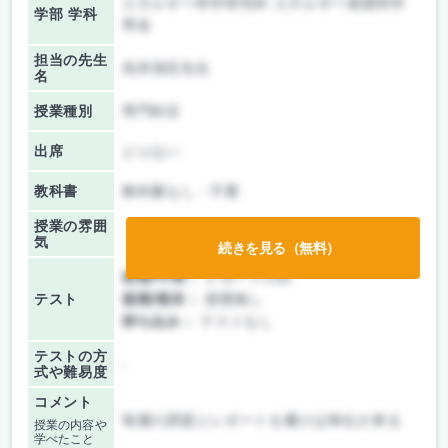
エネルギー科学研究科 エネルギー基礎科学
学部 学科
専攻
担当の先生
高井茂臣先生
名
授業種別
専門科目
出席
とらない
教科書
教科書なし・不要
授業の雰囲
気
続きを見る（無料）
前期/中間：
レポートのみ
テスト
後期/期末：
授業無し
持ち込み：
テストなし
テストの方
-
式や難易度
コメント
毎週の課題とレポートを書けば単位が来る
授業の内容や
学べたこと