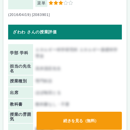
楽単
3
(2016/04/19) [2083901]
ざわわ さんの授業評価
エネルギー科学研究科 エネルギー基礎科学
学部 学科
専攻
担当の先生
高井茂臣先生
名
授業種別
専門科目
出席
ほぼ毎回とる
教科書
教科書なし・不要
授業の雰囲
気
続きを見る（無料）
前期/中間：
レポートのみ