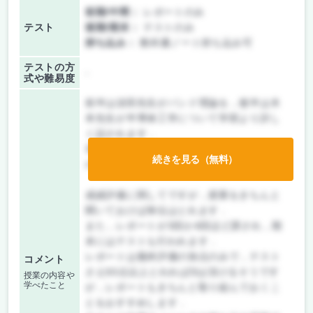
前期/中間：
レポートのみ
テスト
後期/期末：
テストのみ
持ち込み：
教科書ノート持ち込み可
テストの方
-
式や難易度
前半は須田先生がバンド理論を，後半は木
本先生が半導体工学について学部より詳し
く話されます．
非常にためになりますので，電子工学専攻
続きを見る（無料）
の学生はぜひ受講すべきと思います．
成績評価に関してですが，授業をきちんと
聞いておけば単位はとれます．
また，レポートが3回か4回ほど課され，期
末にはテストも行われます．
レポートは最終評価の加点のみで，テスト
コメント
さえ60点以上とれればDは頂けるそうです
授業の内容や
学べたこと
が，レポートもきちんと取り組んでおくこ
とをおすすめします．