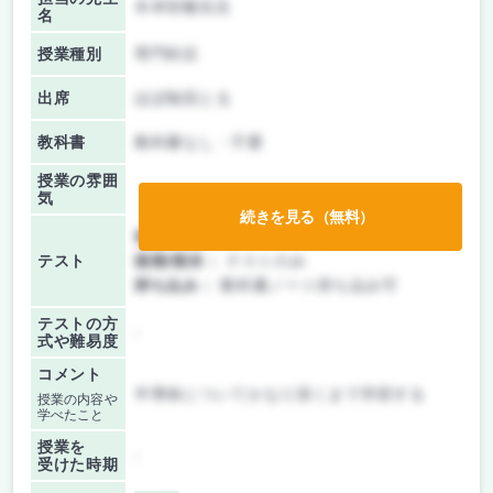
木本恒暢先生
名
授業種別
専門科目
出席
ほぼ毎回とる
教科書
教科書なし・不要
授業の雰囲
気
続きを見る（無料）
前期/中間：
レポートのみ
テスト
後期/期末：
テストのみ
持ち込み：
教科書ノート持ち込み可
テストの方
-
式や難易度
コメント
半導体についてかなり深くまで学習する
授業の内容や
学べたこと
授業を
-
受けた時期