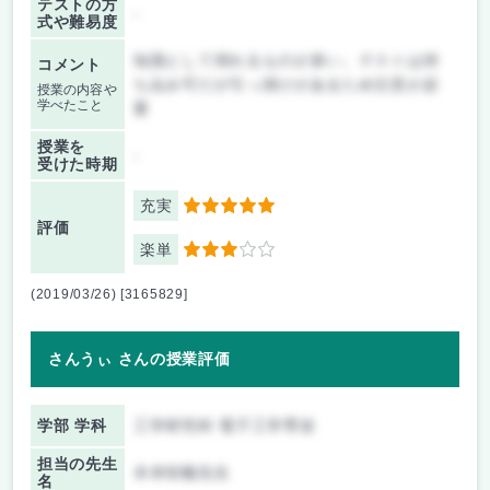
テストの方
-
式や難易度
知識として得れるものが多い。テストは持
コメント
ち込み可だが引っ掛けがあるため注意が必
授業の内容や
学べたこと
要
授業を
-
受けた時期
充実
5
評価
楽単
3
(2019/03/26) [3165829]
さんうぃ さんの授業評価
学部 学科
工学研究科 電子工学専攻
担当の先生
木本恒暢先生
名