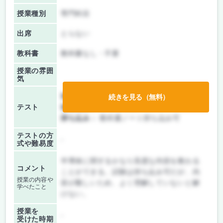
授業種別
専門科目
出席
とらない
教科書
教科書なし・不要
授業の雰囲
気
前期/中間：
レポートのみ
続きを見る（無料）
テスト
後期/期末：
テストのみ
持ち込み：
教科書ノート持ち込み可
テストの方
-
式や難易度
半導体に関するかなり高度な内容を教わる
コメント
ことができる。試験は持ち込み可だが、内
授業の内容や
容が難しいため、よく理解していないと解
学べたこと
けない。
授業を
-
受けた時期