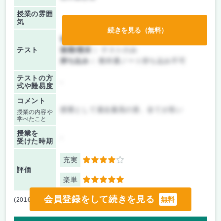
授業の雰囲
気
続きを見る（無料）
前期/中間：
テストのみ
テスト
後期/期末：
テストのみ
持ち込み：
教科書ノート持ち込み不可
テストの方
-
式や難易度
コメント
授業として過去最高の形、全てが良い
授業の内容や
学べたこと
授業を
-
受けた時期
充実
4
評価
楽単
5
会員登録をして続きを見る
無料
(2016/03/21) [1987851]