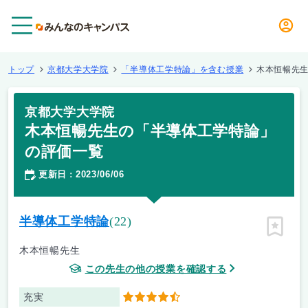
メニュー
トップ
京都大学大学院
「半導体工学特論」を含む授業
木本恒暢先
京都大学大学院
木本恒暢先生の「半導体工学特論」
の評価一覧
更新日
2023/06/06
：
半導体工学特論
(22)
ピン留
木本恒暢先生
この先生の他の授業を確認する
充実
4.5