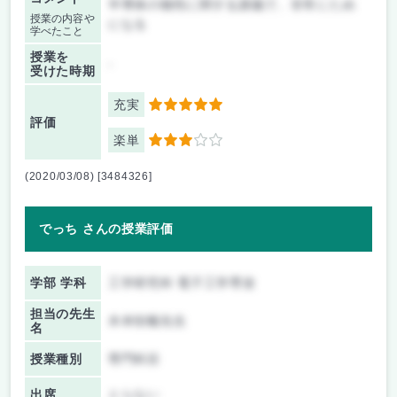
半導体の物性に関する講義で、非常にため
授業の内容や
になる
学べたこと
授業を
-
受けた時期
充実
5
評価
楽単
3
(2020/03/08) [3484326]
でっち さんの授業評価
学部 学科
工学研究科 電子工学専攻
担当の先生
木本恒暢先生
名
授業種別
専門科目
出席
とらない