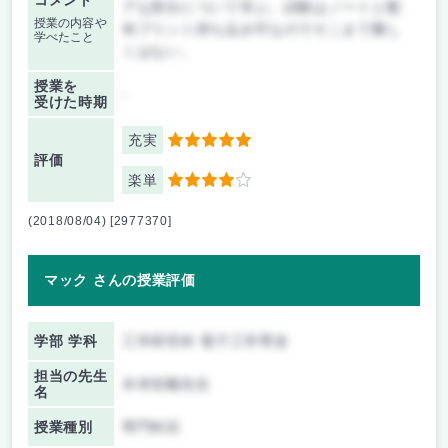
コメント
アな部分について学ぶ。試験はノートと配
授業の内容や
布プリント持ち込み可なのでそこまで難し
学べたこと
くはない。
授業を
-
受けた時期
充実
5
評価
楽単
4
(2018/08/04) [2977370]
マック さんの授業評価
学部 学科
工学研究科 電子工学専攻
担当の先生
木本恒暢先生
名
授業種別
専門科目