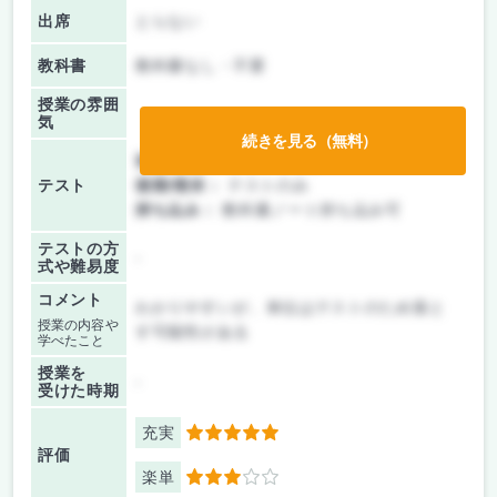
出席
とらない
教科書
教科書なし・不要
授業の雰囲
気
続きを見る（無料）
前期/中間：
レポートのみ
テスト
後期/期末：
テストのみ
持ち込み：
教科書ノート持ち込み可
テストの方
-
式や難易度
コメント
わかりやすいが、単位はテストのため落と
授業の内容や
す可能性がある
学べたこと
授業を
-
受けた時期
充実
5
評価
楽単
3