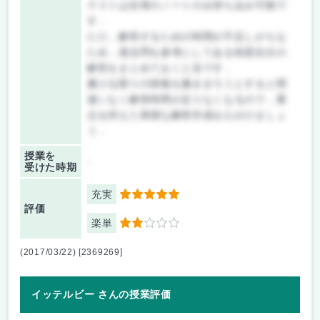
テストは自筆のノートのみ持ち込み可能で
す．
ただ，解答するための時間が不足しがちな
ため，過去問を参考にしてある程度自分の
解答をまとめておくと吉です．
書ける限りの情報を書ききろうとすると間
違いなく解答時間が足りなくなるので，要
点を抑えた簡潔な解答作成を心がけましょ
う．
授業を
-
受けた時期
充実
5
評価
楽単
2
(2017/03/22) [2369269]
イッテルビー さんの授業評価