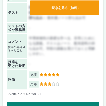
前期/中間：
レポートのみ
続きを見る（無料）
テスト
後期/期末：
テストのみ
持ち込み：
教科書ノート持ち込み可
テストの方
-
式や難易度
半導体物性の基礎を学べる、非常にために
コメント
なる講義。テストはノート、配布資料の持
授業の内容や
ち込み可。学部の講義を受けておくと理解
学べたこと
しやすい。
授業を
-
受けた時期
充実
5
評価
楽単
3
(2020/05/27) [3629012]