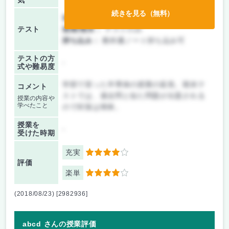
気
続きを見る（無料）
前期/中間：
レポートのみ
テスト
後期/期末：
テストのみ
持ち込み：
教科書ノート持ち込み可
テストの方
-
式や難易度
学部で習った半導体の授業の延長。期末テ
コメント
ストでは、過去問と似た問題が出題される
授業の内容や
学べたこと
ので対策は簡単。
授業を
-
受けた時期
充実
4
評価
楽単
4
(2018/08/23) [2982936]
abcd さんの授業評価