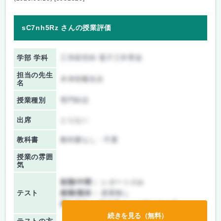
sC7nh5Rz さんの授業評価
学部 学科
工学研究科 電子工学専攻
担当の先生
木本恒暢先生
名
授業種別
専門科目
出席
とらない
教科書
教科書なし・不要
授業の雰囲
気
前期/中間：
レポートのみ
テスト
後期/期末：
授業無し
持ち込み：
教科書ノート持ち込み可
続きを見る（無料）