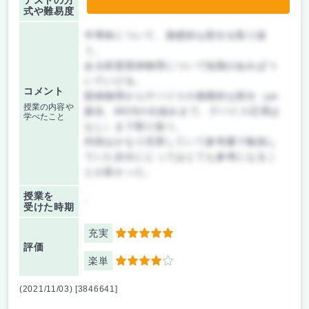
テストの方
-
式や難易度
半導体について、基礎的な部分を取り扱
う。
ある程度固体物理について知識があればつ
いていける。
コメント
固体物理からデバイスの基礎的な部分（pn
授業の内容や
接合、MOSの仕組みまで。デバイス応用は
学べたこと
なし）まで取り扱う。
内容はかなり充実していて参考書で勉強し
ていた自分にとってはとても参考になるこ
とが多かった。
授業を
-
受けた時期
充実
5
評価
楽単
4
(2021/11/03) [3846641]