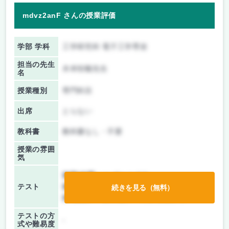
mdvz2anF さんの授業評価
学部 学科
工学研究科 電子工学専攻
担当の先生
木本恒暢先生
名
授業種別
専門科目
出席
とらない
教科書
教科書なし・不要
授業の雰囲
気
前期/中間：
レポートのみ
テスト
後期/期末：
テストのみ
続きを見る（無料）
持ち込み：
教科書ノート持ち込み可
テストの方
-
式や難易度