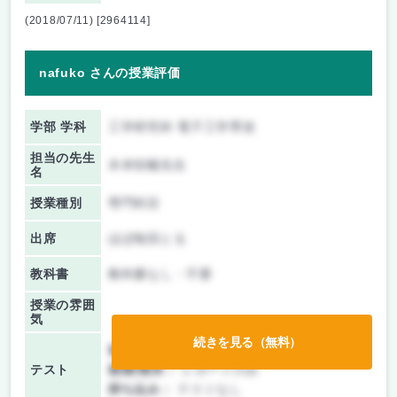
(2018/07/11) [2964114]
nafuko さんの授業評価
学部 学科
工学研究科 電子工学専攻
担当の先生
木本恒暢先生
名
授業種別
専門科目
出席
ほぼ毎回とる
教科書
教科書なし・不要
授業の雰囲
気
続きを見る（無料）
前期/中間：
レポートのみ
テスト
後期/期末：
レポートのみ
持ち込み：
テストなし