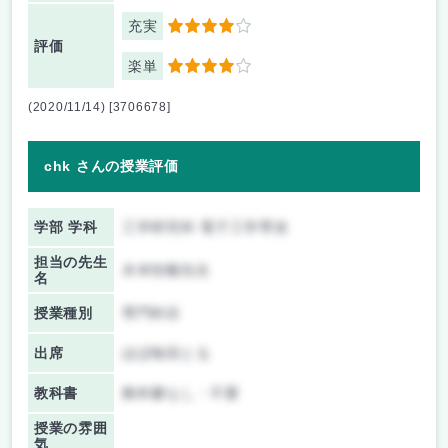
充実
4
評価
楽単
4
(2020/11/14) [3706678]
chk さんの授業評価
学部 学科
工学研究科 電子工学専攻
担当の先生
木本恒暢先生
名
授業種別
専門科目
出席
ほぼ毎回とる
教科書
教科書なし・不要
授業の雰囲
気