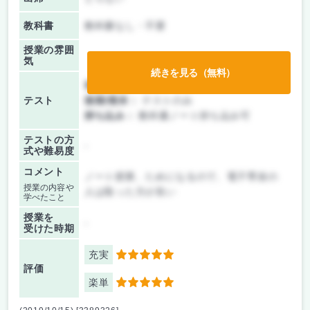
教科書
教科書なし・不要
授業の雰囲
気
続きを見る（無料）
前期/中間：
レポートのみ
テスト
後期/期末：
テストのみ
持ち込み：
教科書ノート持ち込み可
テストの方
-
式や難易度
コメント
ノート授業、ためになるので、電子専攻の
授業の内容や
人は取った方が良い
学べたこと
授業を
-
受けた時期
充実
5
評価
楽単
5