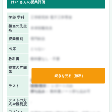
けい さんの授業評価
学部 学科
工学研究科 電子工学専攻
担当の先生
木本恒暢先生
名
授業種別
専門科目
出席
とらない
教科書
教科書なし・不要
授業の雰囲
気
続きを見る（無料）
前期/中間：
レポートのみ
テスト
後期/期末：
レポートのみ
持ち込み：
教科書ノート持ち込み可
テストの方
-
式や難易度
コメント