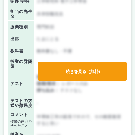
学部 学科
工学研究科 電子工学専攻
担当の先生
木本恒暢先生
名
授業種別
専門科目
出席
たまにとる
教科書
教科書なし・不要
授業の雰囲
気
続きを見る（無料）
前期/中間：
レポートのみ
テスト
後期/期末：
レポートのみ
持ち込み：
テストなし
テストの方
-
式や難易度
コメント
半導体工学の延長ですので、その都度復習
授業の内容や
すると良い
学べたこと
授業を