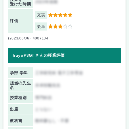
2023年前期
受けた時期
充実
5
評価
楽単
3
(2023/06/06) [4007134]
huyoP3Gf さんの授業評価
学部 学科
工学研究科 電子工学専攻
担当の先生
木本恒暢先生
名
授業種別
専門科目
出席
とらない
教科書
教科書なし・不要