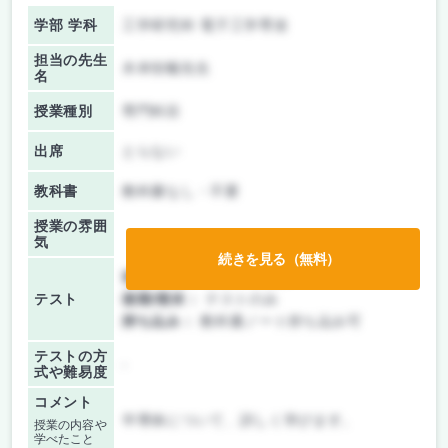
学部 学科
工学研究科 電子工学専攻
担当の先生
木本恒暢先生
名
授業種別
専門科目
出席
とらない
教科書
教科書なし・不要
授業の雰囲
気
続きを見る（無料）
前期/中間：
レポートのみ
テスト
後期/期末：
テストのみ
持ち込み：
教科書ノート持ち込み可
テストの方
-
式や難易度
コメント
半導体について、詳しく学びます。
授業の内容や
学べたこと