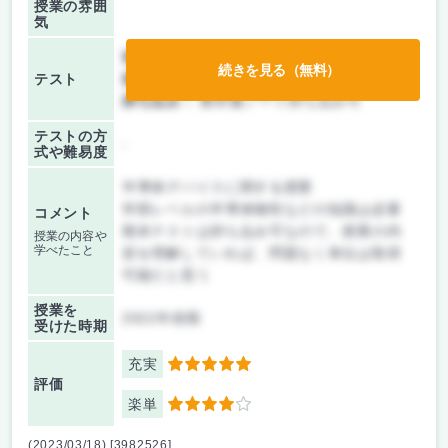
授業の雰囲
気
前期/中間：
レポートのみ
続きを見る（無料）
テスト
後期/期末：
テストのみ
持ち込み：
教科書ノート持ち込み可
テストの方
-
式や難易度
半導体デバイスに関する授業
学部レベルの半導体物性などの知識は必要
コメント
期末テストは持ち込み可なので、授業の内
授業の内容や
学べたこと
容を理解していれば、問題なく単位は取得
可能だと思う
授業を
2022年前期
受けた時期
充実
5
評価
楽単
4
(2023/03/18) [3982526]