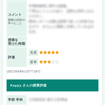
半導体物理に関する講義。
丁寧なレジュメがあり、説明も非常にわか
コメント
りやすい。
授業の内容や
期末レポート試験は授業で扱った内容のみ
学べたこと
なので、きちんと授業に出席していれば大
丈夫。
授業を
-
受けた時期
充実
5
評価
楽単
3
(2021/04/06) [3777187]
Keppy さんの授業評価
学部 学科
工学研究科 電子工学専攻