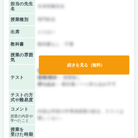
担当の先生
木本恒暢先生
名
授業種別
専門科目
出席
とらない
教科書
教科書なし・不要
授業の雰囲
気
続きを見る（無料）
前期/中間：
テストのみ
テスト
後期/期末：
授業無し
持ち込み：
教科書ノート持ち込み不可
テストの方
-
式や難易度
コメント
内容は学部の半導体授業の続き。テストは
授業の内容や
難しくない。
学べたこと
授業を
-
受けた時期