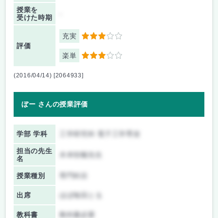
授業を
-
受けた時期
充実
3
評価
楽単
3
(2016/04/14) [2064933]
ぼー さんの授業評価
学部 学科
工学研究科 電子工学専攻
担当の先生
木本恒暢先生
名
授業種別
専門科目
出席
ほぼ毎回とる
教科書
教科書必要