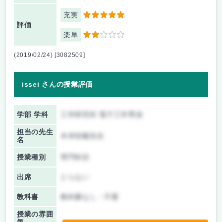
充実
5
評価
楽単
2
(2019/02/24) [3082509]
issei さんの授業評価
学部 学科
工学研究科 電子工学専攻
担当の先生
木本恒暢先生
名
授業種別
専門科目
出席
とらない
教科書
教科書なし・不要
授業の雰囲