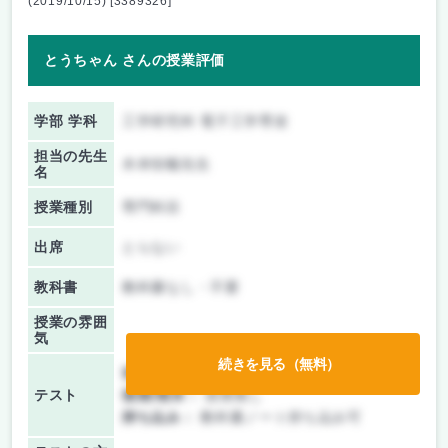
(2019/10/15) [3389326]
とうちゃん さんの授業評価
学部 学科
工学研究科 電子工学専攻
担当の先生
木本恒暢先生
名
授業種別
専門科目
出席
とらない
教科書
教科書なし・不要
授業の雰囲
気
続きを見る（無料）
前期/中間：
テストのみ
テスト
後期/期末：
授業無し
持ち込み：
教科書ノート持ち込み可