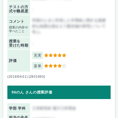
テストの方
-
式や難易度
学部のときに学習した半導体に関する基礎
コメント
的な知識を踏まえて最先端の研究について
授業の内容や
学べたこと
学ぶ。
授業を
-
受けた時期
充実
5
評価
楽単
4
(2018/04/11) [2831693]
96のん さんの授業評価
学部 学科
工学研究科 電子工学専攻
担当の先生