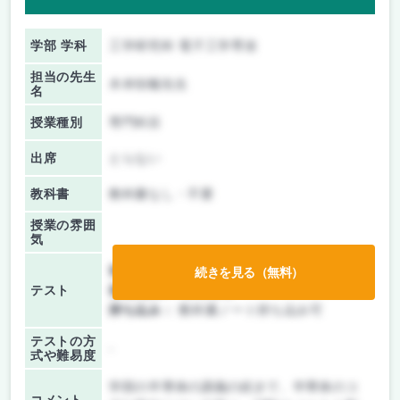
学部 学科
工学研究科 電子工学専攻
担当の先生
木本恒暢先生
名
授業種別
専門科目
出席
とらない
教科書
教科書なし・不要
授業の雰囲
気
前期/中間：
テストのみ
続きを見る（無料）
テスト
後期/期末：
授業無し
持ち込み：
教科書ノート持ち込み可
テストの方
-
式や難易度
学部の半導体の講義の続きで、半導体のコ