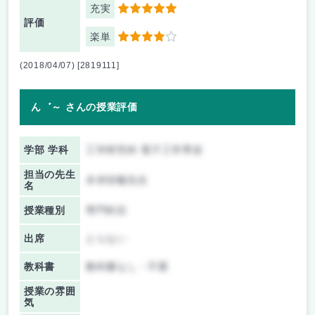
充実
5
評価
楽単
4
(2018/04/07) [2819111]
ん゛～ さんの授業評価
学部 学科
工学研究科 電子工学専攻
担当の先生
木本恒暢先生
名
授業種別
専門科目
出席
とらない
教科書
教科書なし・不要
授業の雰囲
気