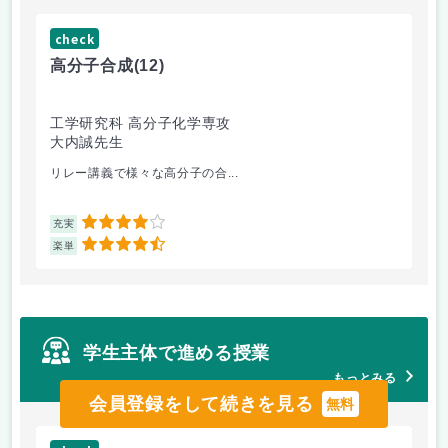
check
ch
高分子合成
(12)
医
工学研究科 高分子化学専攻
医
大内誠先生
佐
リレー講義で様々な高分子の合...
医
4
充実
充
4.5
楽単
楽
学生主体で進める授業
もっとみる
会員登録をして続きを見る
無料