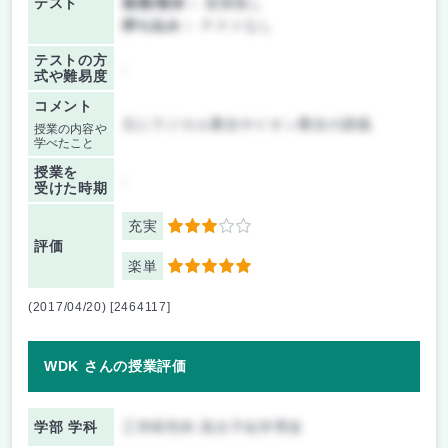
テスト
後期/期末：
授業無し
持ち込み：
テストなし
テストの方
-
式や難易度
コメント
主にラジカル重合やイオン重合の講義
授業の内容や
学べたこと
授業を
-
受けた時期
充実
3
評価
楽単
5
(2017/04/20) [2464117]
WDK さんの授業評価
学部 学科
工学研究科 高分子化学専攻