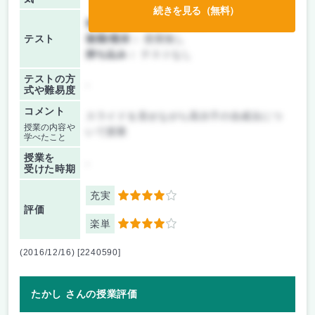
続きを見る（無料）
前期/中間：
レポートのみ
テスト
後期/期末：
授業無し
持ち込み：
テストなし
テストの方
-
式や難易度
コメント
スライドを見せながら高分子の合成法につ
授業の内容や
いて授業
学べたこと
授業を
-
受けた時期
充実
4
評価
楽単
4
(2016/12/16) [2240590]
たかし さんの授業評価