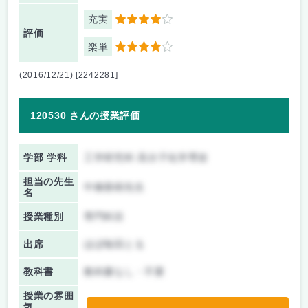
充実
4
評価
楽単
4
(2016/12/21) [2242281]
120530 さんの授業評価
学部 学科
工学研究科 高分子化学専攻
担当の先生
中條善樹先生
名
授業種別
専門科目
出席
ほぼ毎回とる
教科書
教科書なし・不要
授業の雰囲
気