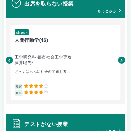
出席を取らない授業
もっとみる
check
ch
人間行動学
(46)
人
工学研究科 都市社会工学専攻
工
藤井聡先生
藤
ざっくばらんに社会の問題を考...
土
4
充実
充
4
楽単
楽
テストがない授業