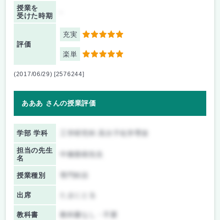
授業を
-
受けた時期
充実
5
評価
楽単
5
(2017/06/29) [2576244]
あああ さんの授業評価
学部 学科
工学研究科 高分子化学専攻
担当の先生
中條善樹先生
名
授業種別
専門科目
出席
たまにとる
教科書
教科書なし・不要