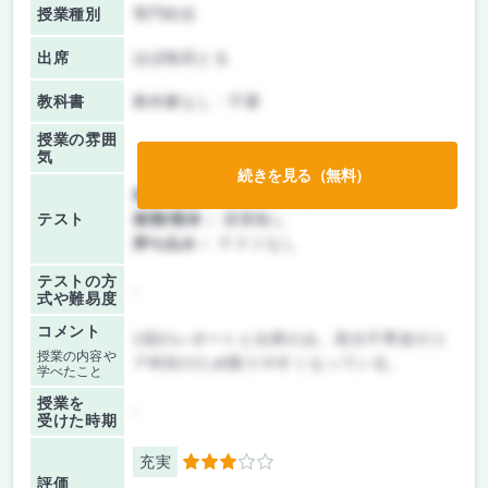
授業種別
専門科目
出席
ほぼ毎回とる
教科書
教科書なし・不要
授業の雰囲
気
続きを見る（無料）
前期/中間：
レポートのみ
テスト
後期/期末：
授業無し
持ち込み：
テストなし
テストの方
-
式や難易度
コメント
1回のレポートと出席のみ。高分子専攻のコ
授業の内容や
ア科目のため取りやすくなっている。
学べたこと
授業を
-
受けた時期
充実
3
評価