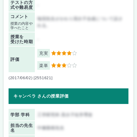
テストの方
-
式や難易度
コメント
毎回先生がかわり高分子合成について話さ
授業の内容や
れる。
学べたこと
授業を
-
受けた時期
充実
4
評価
楽単
3
(2017/06/02) [2551621]
キャンベラ さんの授業評価
学部 学科
工学研究科 高分子化学専攻
担当の先生
中條善樹先生
名