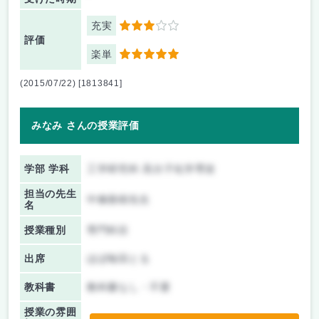
充実
3
評価
楽単
5
(2015/07/22) [1813841]
みなみ さんの授業評価
学部 学科
工学研究科 高分子化学専攻
担当の先生
中條善樹先生
名
授業種別
専門科目
出席
ほぼ毎回とる
教科書
教科書なし・不要
授業の雰囲