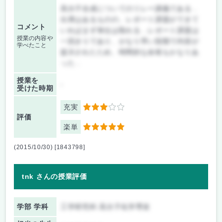
高分子合成についてのリレー講義である．
出席はあるものの、レポート課題ができて
コメント
いればまず単位は取れる．レポート課題は
授業の内容や
一回きりであり、かなり早い段階で内容が
学べたこと
提示されたため、時間的な余裕もかなりあ
った．
授業を
-
受けた時期
充実
3
評価
楽単
5
(2015/10/30) [1843798]
tnk さんの授業評価
学部 学科
工学研究科 高分子化学専攻