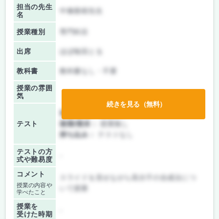
担当の先生
中條善樹先生
名
授業種別
専門科目
出席
ほぼ毎回とる
教科書
教科書なし・不要
授業の雰囲
気
続きを見る（無料）
前期/中間：
レポートのみ
テスト
後期/期末：
授業無し
持ち込み：
テストなし
テストの方
-
式や難易度
コメント
スライドを見せながら高分子の合成法につ
授業の内容や
いて授業
学べたこと
授業を
-
受けた時期