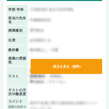
学部 学科
工学研究科 高分子化学専攻
担当の先生
中條善樹先生
名
授業種別
専門科目
出席
ほぼ毎回とる
教科書
教科書なし・不要
授業の雰囲
気
続きを見る（無料）
前期/中間：
レポートのみ
テスト
後期/期末：
授業無し
持ち込み：
テストなし
テストの方
-
式や難易度
コメント
高分子合成に関する基本的な内容がメイン
授業の内容や
となっている。