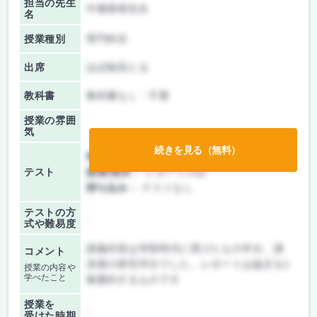
担当の先生
中條善樹先生
名
授業種別
専門科目
出席
ほぼ毎回とる
教科書
教科書なし・不要
授業の雰囲
気
続きを見る（無料）
前期/中間：
レポートのみ
テスト
後期/期末：
レポートのみ
持ち込み：
テストなし
テストの方
-
式や難易度
講義内容は学部時代に受けたもの半分、講
コメント
演者の研究半分でした。レポートは論文を1
授業の内容や
学べたこと
報要約するものです
授業を
-
受けた時期