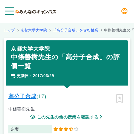
メニュー
トップ
京都大学大学院
「高分子合成」を含む授業
中條善樹先生の
京都大学大学院
中條善樹先生の「高分子合成」の評
価一覧
更新日
2017/06/29
：
高分子合成
(17)
ピン留
中條善樹先生
この先生の他の授業を確認する
充実
3.5