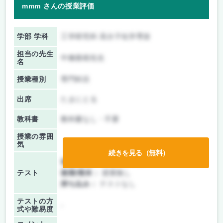
mmm さんの授業評価
学部 学科
工学研究科 高分子化学専攻
担当の先生
中條善樹先生
名
授業種別
専門科目
出席
たまにとる
教科書
教科書なし・不要
授業の雰囲
気
続きを見る（無料）
前期/中間：
レポートのみ
テスト
後期/期末：
授業無し
持ち込み：
テストなし
テストの方
-
式や難易度