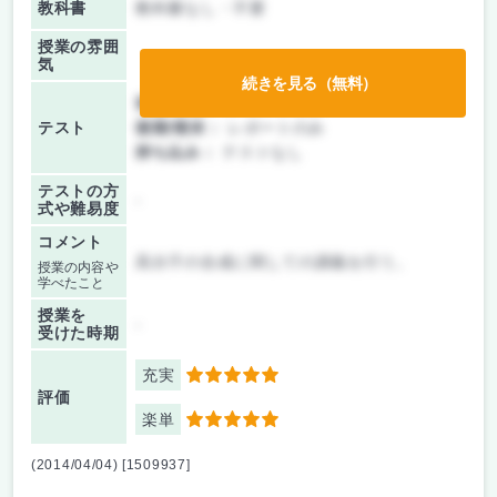
教科書
教科書なし・不要
授業の雰囲
気
続きを見る（無料）
前期/中間：
レポートのみ
テスト
後期/期末：
レポートのみ
持ち込み：
テストなし
テストの方
-
式や難易度
コメント
高分子の合成に関しての講義を行う。
授業の内容や
学べたこと
授業を
-
受けた時期
充実
5
評価
楽単
5
(2014/04/04) [1509937]