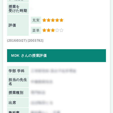
授業を
-
受けた時期
充実
5
評価
楽単
3
(2016/03/27) [2003782]
MDK さんの授業評価
学部 学科
工学研究科 高分子化学専攻
担当の先生
中條善樹先生
名
授業種別
専門科目
出席
ほぼ毎回とる
教科書
教科書なし・不要