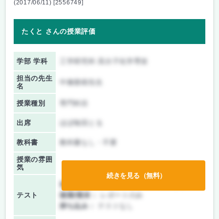
(2017/06/11) [2556749]
たくと さんの授業評価
学部 学科
工学研究科 高分子化学専攻
担当の先生
中條善樹先生
名
授業種別
専門科目
出席
ほぼ毎回とる
教科書
教科書なし・不要
授業の雰囲
気
続きを見る（無料）
前期/中間：
テスト・レポート両方なし
テスト
後期/期末：
レポートのみ
持ち込み：
テストなし