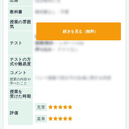
出席
ほぼ毎回とる
教科書
教科書なし・不要
授業の雰囲
気
続きを見る（無料）
前期/中間：
レポートのみ
テスト
後期/期末：
レポートのみ
持ち込み：
テストなし
テストの方
-
式や難易度
コメント
リレー講義で高分子の合成に関する内容
授業の内容や
学べたこと
授業を
-
受けた時期
充実
5
評価
楽単
5