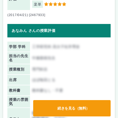
楽単
5
(2017/04/21) [2467933]
あなみん さんの授業評価
学部 学科
工学研究科 高分子化学専攻
担当の先生
中條善樹先生
名
授業種別
専門科目
出席
ほぼ毎回とる
教科書
教科書なし・不要
授業の雰囲
気
続きを見る（無料）
前期/中間：
レポートのみ