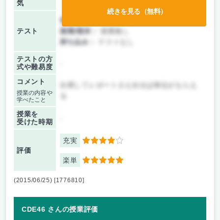
気
続きを見る（無料）
前期/中間：
レポートのみ
テスト
後期/期末：
授業無し
持ち込み：
テストなし
テストの方
-
式や難易度
コメント
出席してレポートさえ出せば単位がもらえ
授業の内容や
る
学べたこと
授業を
-
受けた時期
充実
4
評価
楽単
5
(2015/06/25) [1776810]
CDE46 さんの授業評価