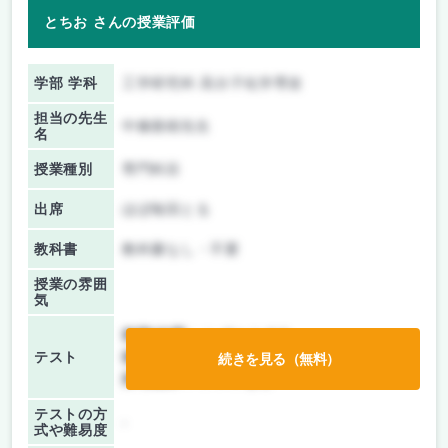
とちお さんの授業評価
学部 学科
工学研究科 高分子化学専攻
担当の先生
中條善樹先生
名
授業種別
専門科目
出席
ほぼ毎回とる
教科書
教科書なし・不要
授業の雰囲
気
前期/中間：
レポートのみ
テスト
後期/期末：
授業無し
続きを見る（無料）
持ち込み：
テストなし
テストの方
-
式や難易度