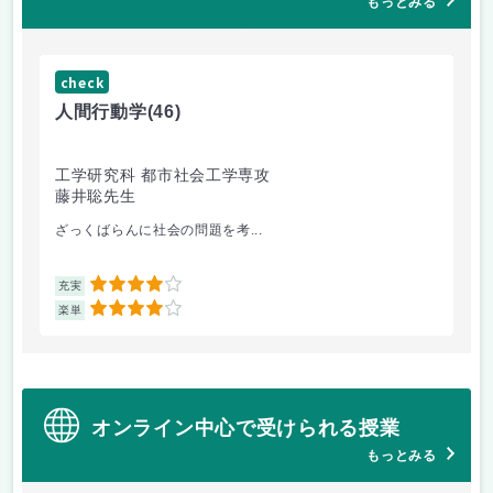
もっとみる
check
ch
人間行動学
(46)
人
工学研究科 都市社会工学専攻
工
藤井聡先生
藤
ざっくばらんに社会の問題を考...
人
4
充実
充
4
楽単
楽
オンライン中心で受けられる授業
もっとみる