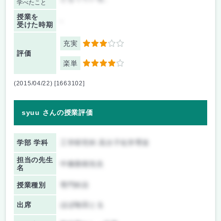
学べたこと
授業を
-
受けた時期
充実
3
評価
楽単
4
(2015/04/22) [1663102]
syuu さんの授業評価
学部 学科
工学研究科 高分子化学専攻
担当の先生
中條善樹先生
名
授業種別
専門科目
出席
ほぼ毎回とる