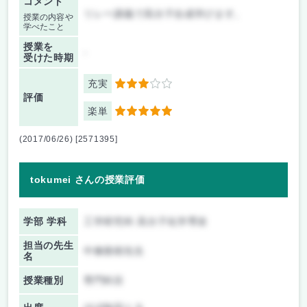
コメント
リレー講義で高分子合成学びます。
授業の内容や
学べたこと
授業を
-
受けた時期
充実
3
評価
楽単
5
(2017/06/26) [2571395]
tokumei さんの授業評価
学部 学科
工学研究科 高分子化学専攻
担当の先生
中條善樹先生
名
授業種別
専門科目