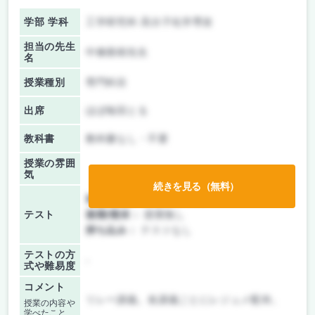
学部 学科
工学研究科 高分子化学専攻
担当の先生
中條善樹先生
名
授業種別
専門科目
出席
ほぼ毎回とる
教科書
教科書なし・不要
授業の雰囲
気
続きを見る（無料）
前期/中間：
レポートのみ
テスト
後期/期末：
授業無し
持ち込み：
テストなし
テストの方
-
式や難易度
コメント
リレー講義。各講義ごとにレジュメ配布。
授業の内容や
学べたこと