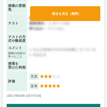
授業の雰囲
気
続きを見る（無料）
前期/中間：
レポートのみ
テスト
後期/期末：
レポートのみ
持ち込み：
テストなし
テストの方
-
式や難易度
コメント
いろんな先生がそれぞれ合成についていろ
授業の内容や
いろはなす
学べたこと
授業を
-
受けた時期
充実
3
評価
楽単
5
(2017/06/28) [2574718]