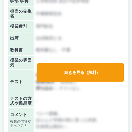
学部 学科
工学研究科 高分子化学専攻
担当の先生
中條善樹先生
名
授業種別
専門科目
出席
ほぼ毎回とる
教科書
教科書なし・不要
授業の雰囲
気
続きを見る（無料）
前期/中間：
レポートのみ
テスト
後期/期末：
授業無し
持ち込み：
テストなし
テストの方
-
式や難易度
リレー講義。
コメント
ほとんど学部の時に習った内容。
授業の内容や
学べたこと
生体系は面白い。