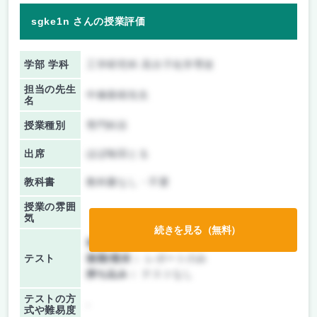
sgke1n さんの授業評価
学部 学科
工学研究科 高分子化学専攻
担当の先生
中條善樹先生
名
授業種別
専門科目
出席
ほぼ毎回とる
教科書
教科書なし・不要
授業の雰囲
気
続きを見る（無料）
前期/中間：
レポートのみ
テスト
後期/期末：
レポートのみ
持ち込み：
テストなし
テストの方
-
式や難易度