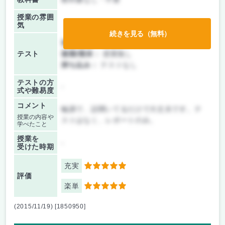
授業の雰囲
気
続きを見る（無料）
前期/中間：
レポートのみ
テスト
後期/期末：
授業無し
持ち込み：
テストなし
テストの方
-
式や難易度
コメント
輪講で、話聞いてるだけで大丈夫です。テ
授業の内容や
ストはなく、レポートのみ。
学べたこと
授業を
-
受けた時期
充実
5
評価
楽単
5
(2015/11/19) [1850950]